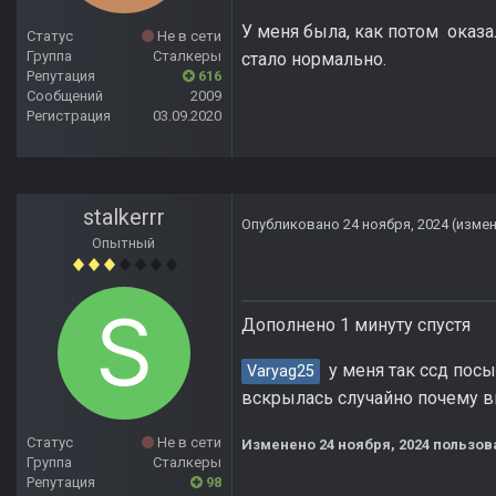
У меня была, как потом оказа
Статус
Не в сети
Группа
Сталкеры
стало нормально.
Репутация
616
Сообщений
2009
Регистрация
03.09.2020
stalkerrr
Опубликовано
24 ноября, 2024
(изме
Опытный
Дополнено 1 минуту спустя
у меня так ссд посы
Varyag25
вскрылась случайно почему в
Статус
Не в сети
Изменено
24 ноября, 2024
пользова
Группа
Сталкеры
Репутация
98