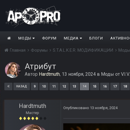
МОДЫ
ФОРУМ
МЕДИА
БЛОГИ
АКТИВНО
Главная
Форумы
S.T.A.L.K.E.R. МОДИФИКАЦИИ
Моды
Атрибут
Автор
Hardtmuth
,
13 ноября, 2024
в
Моды от V.I.V.
9
10
11
12
13
14
15
16
17
18
НАЗАД
Hardtmuth
Опубликовано
13 ноября, 2024
Мастер