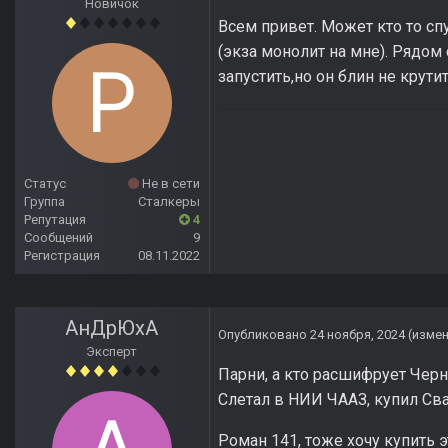
Новичок
Всем привет. Может кто то сп
(экза монолит на мне). Рядом
запустить,но он блин не крутить
Статус
Не в сети
Группа
Сталкеры
Репутация
4
Сообщений
9
Регистрация
08.11.2022
АнДрЮхА
Опубликовано
24 ноября, 2024
(изме
Эксперт
Парни, а кто расшифрует Черн
Слетал в НИИ ЧААЗ, купил Сва
Роман 141, тоже хочу купить э