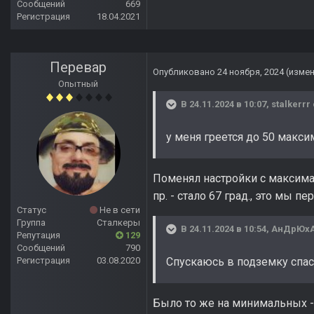
Сообщений
669
Регистрация
18.04.2021
Перевар
Опубликовано
24 ноября, 2024
(изме
Опытный
В 24.11.2024 в 10:07,
stalkerrr
у меня греется до 50 макс
Поменял настройки с максимал
пр. - стало 67 град., это мы п
Статус
Не в сети
Группа
Сталкеры
В 24.11.2024 в 10:54,
АнДрЮх
Репутация
129
Сообщений
790
Регистрация
03.08.2020
Спускаюсь в подземку спас
Было то же на минимальных -