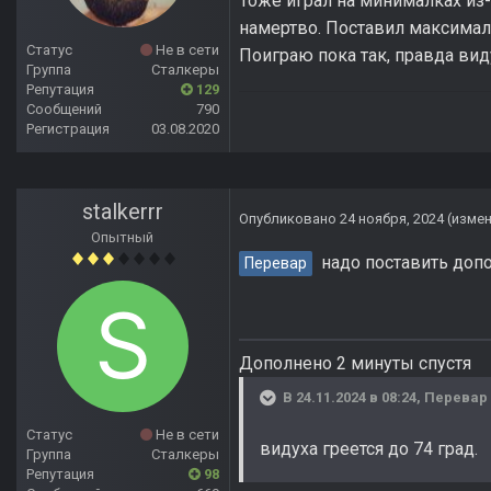
Тоже играл на минималках из-
намертво. Поставил максима
Статус
Не в сети
Поиграю пока так, правда виду
Группа
Сталкеры
Репутация
129
Сообщений
790
Регистрация
03.08.2020
stalkerrr
Опубликовано
24 ноября, 2024
(изме
Опытный
надо поставить допо
Перевар
Дополнено 2 минуты спустя
В 24.11.2024 в 08:24,
Перевар
Статус
Не в сети
видуха греется до 74 град.
Группа
Сталкеры
Репутация
98