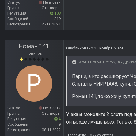
Статус
Не в сети
Группа
Сталкеры
Репутация
103
Сообщений
219
Регистрация
27.06.2021
Роман 141
Опубликовано
25 ноября, 2024
Новичок
В 24.11.2024 в 21:23,
АнДрЮх
Парни, а кто расшифрует Че
Слетал в НИИ ЧААЗ, купил 
Роман 141, тоже хочу купить
Статус
Не в сети
Группа
Сталкеры
У экзы монолита 2 слота под а
Репутация
4
он вроде лучше всех. Только б
Сообщений
9
Регистрация
08.11.2022
Дополнено 1 минуту спустя