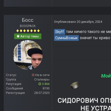
Босс
Опубликовано
20 декабря, 2024
BOSSPACK
там ничего такого не ме
Skyff
Автор темы
значит ты криво 
СумныВожык
Мой
Статус
Не в сети
Группа
Сталкеры
Репутация
3 804
Сообщений
8193
Регистрация
28.07.2020