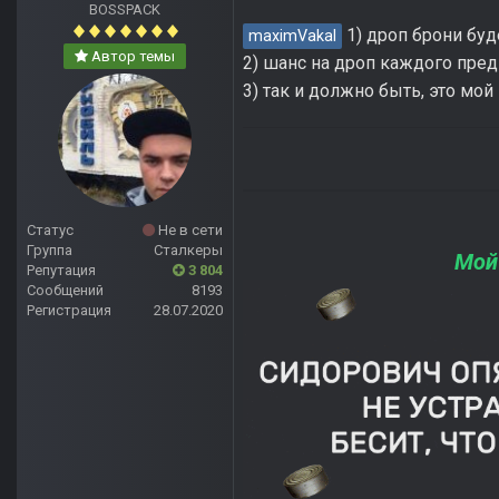
BOSSPACK
1) дроп брони буд
maximVakal
Автор темы
2) шанс на дроп каждого предм
3) так и должно быть, это мо
Статус
Не в сети
Группа
Сталкеры
Мой
Репутация
3 804
Сообщений
8193
Регистрация
28.07.2020