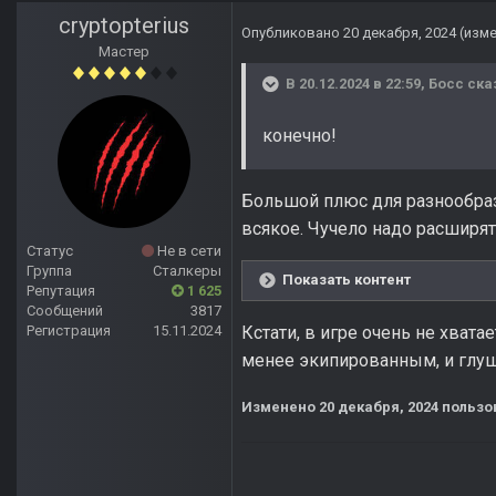
cryptopterius
Опубликовано
20 декабря, 2024
(изм
Мастер
В 20.12.2024 в 22:59,
Босс
ска
конечно!
Большой плюс для разнообраз
всякое. Чучело надо расширят
Статус
Не в сети
Группа
Сталкеры
Показать контент
Репутация
1 625
Сообщений
3817
Регистрация
15.11.2024
Кстати, в игре очень не хват
менее экипированным, и глуш
Изменено
20 декабря, 2024
пользов