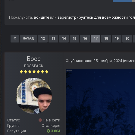
Пожалуйста,
войдите
или
зарегистрируйтесь
для возможности гол
12
13
14
15
16
17
18
19
20
НАЗАД
Босс
Опубликовано
25 ноября, 2024
(изме
BOSSPACK
Статус
Не в сети
Группа
Сталкеры
Репутация
3 804