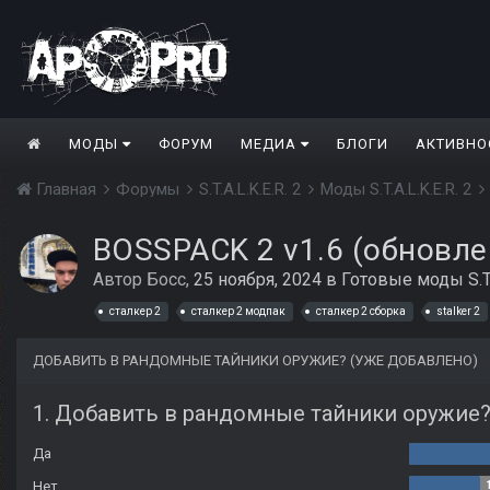
МОДЫ
ФОРУМ
МЕДИА
БЛОГИ
АКТИВНО
Главная
Форумы
S.T.A.L.K.E.R. 2
Моды S.T.A.L.K.E.R. 2
BOSSPACK 2 v1.6 (обновлен
Автор
Босс
,
25 ноября, 2024
в
Готовые моды S.T.A
сталкер 2
сталкер 2 модпак
сталкер 2 сборка
stalker 2
ДОБАВИТЬ В РАНДОМНЫЕ ТАЙНИКИ ОРУЖИЕ? (УЖЕ ДОБАВЛЕНО)
1. Добавить в рандомные тайники оружие
Да
Нет