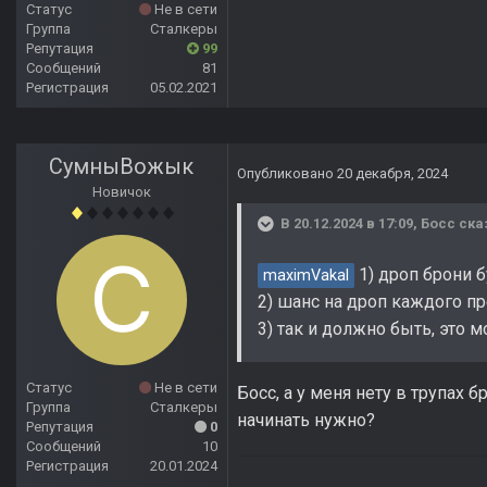
Статус
Не в сети
Группа
Сталкеры
Репутация
99
Сообщений
81
Регистрация
05.02.2021
СумныВожык
Опубликовано
20 декабря, 2024
Новичок
В 20.12.2024 в 17:09,
Босс
ска
1) дроп брони 
maximVakal
2) шанс на дроп каждого пр
3) так и должно быть, это
Статус
Не в сети
Босс, а у меня нету в трупах 
Группа
Сталкеры
начинать нужно?
Репутация
0
Сообщений
10
Регистрация
20.01.2024