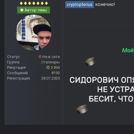
конечно!
cryptopterius
Автор темы
Мой
Статус
Не в сети
Группа
Сталкеры
Репутация
3 804
Сообщений
8193
Регистрация
28.07.2020