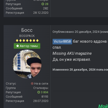
Репутация
28
Сообщений
282
Регистрация
28.12.2020
Босс
Опубликовано
20 декабря, 2024
(изм
BOSSPACK
баг нового аддона 
Victor8858
Автор темы
спал.
Missing AKU magazine
Да, он уже исправил.
Изменено
20 декабря, 2024
пользо
Статус
Не в сети
Группа
Сталкеры
Репутация
3 804
Сообщений
8193
Регистрация
28.07.2020
Мой