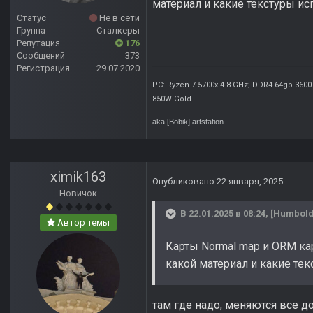
материал и какие текстуры исп
Статус
Не в сети
Группа
Сталкеры
Репутация
176
Сообщений
373
Регистрация
29.07.2020
PC: Ryzen 7 5700x 4.8 GHz; DDR4 64gb 3600
850W Gold
.
aka [Bobik]
artstation
ximik163
Опубликовано
22 января, 2025
Новичок
В 22.01.2025 в 08:24,
[Humbold
Автор темы
Карты Normal map и ORM кар
какой материал и какие текс
там где надо, меняются все 