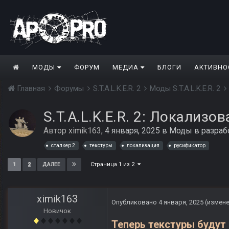
МОДЫ
ФОРУМ
МЕДИА
БЛОГИ
АКТИВНО
Главная
Форумы
S.T.A.L.K.E.R. 2
Моды S.T.A.L.K.E.R. 2
S.T.A.L.K.E.R. 2: Локализ
Автор
ximik163
,
4 января, 2025
в
Моды в разраб
сталкер 2
текстуры
локализация
русификатор
Страница 1 из 2
1
2
ДАЛЕЕ
ximik163
Опубликовано
4 января, 2025
(измен
Новичок
Теперь текстуры будут 