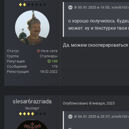
В 05.01.2025 в 16:55,
ximik163
о хорошо получилось. буде
может. ну и текстурки твои
Да, можем скооперироваться
Статус
Не в сети
Группа
Сталкеры
Репутация
189
Сообщений
176
Регистрация
18.02.2022
slesar6razriada
Опубликовано
8 января, 2025
Эксперт
В 04.01.2025 в 23:37,
ximik163