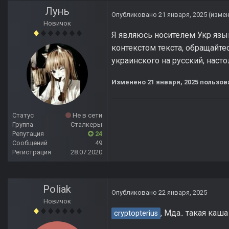
Лунь
Опубликовано
21 января, 2025
(изме
Новичок
Я являюсь носителем Укр язык
контекстом текста, обращайте
украинского на русский, наст
Изменено
21 января, 2025
пользов
Статус
Не в сети
Группа
Сталкеры
Репутация
24
Сообщений
49
Регистрация
28.07.2020
Poliak
Опубликовано
22 января, 2025
Новичок
, Мда.. такая каш
cryptopterius