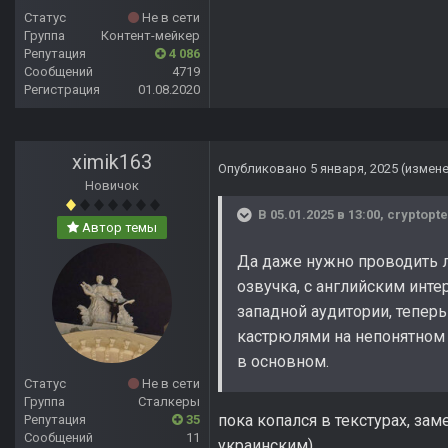
Статус
Не в сети
Группа
Контент-мейкер
Репутация
4 086
Сообщений
4719
Регистрация
01.08.2020
ximik163
Опубликовано
5 января, 2025
(измен
Новичок
В 05.01.2025 в 13:00,
cryptopte
Автор темы
Да даже нужно проводить л
озвучка, с английским инте
западной аудитории, тепер
кастрюлями на непонятном н
в основном.
Статус
Не в сети
Группа
Сталкеры
пока копался в текстурах, зам
Репутация
35
Сообщений
11
украинским)