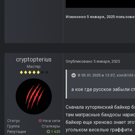
Изменено
5 января, 2025
пользоват
cryptopterius
Опубликовано
5 января, 2025
Мастер
В 05.01.2025 в 13:07,
ximik163
а кое где русское забыли с
Сначала хуторянский байкер б
там матрасные бандосы нарисо
Статус
Не в сети
байкер еще хреново знает это
Группа
Сталкеры
угольком веселые граффити.
Репутация
1 625