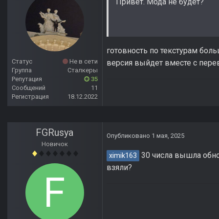
Привет. Мода не будет?
готовность по текстурам боль
Статус
Не в сети
версия выйдет вместе с пере
Группа
Сталкеры
Репутация
35
Сообщений
11
Регистрация
18.12.2022
FGRusya
Опубликовано
1 мая, 2025
Новичок
30 числа вышла обно
ximik163
взяли?