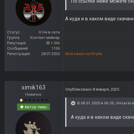
По ссылке ниже можете ск
А куда и в каком виде скача
Статус
Не в сети
Группа
Контент-мейкер
Репутация
1 346
Сообщений
1136
Регистрация
28.07.2020
Мой канал на Ютубе
ximik163
Опубликовано
8 января, 2025
Новичок
В 08.01.2025 в 06:20,
slesar6r
Автор темы
А куда и в каком виде ска