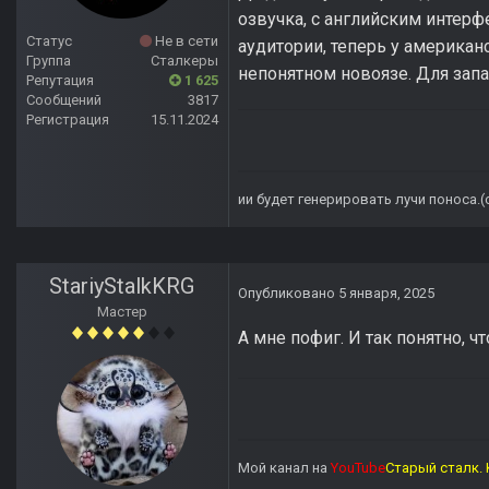
озвучка, с английским интерф
Статус
Не в сети
аудитории, теперь у американ
Группа
Сталкеры
непонятном новоязе. Для запад
Репутация
1 625
Сообщений
3817
Регистрация
15.11.2024
ии будет генерировать лучи поноса.
StariyStalkKRG
Опубликовано
5 января, 2025
Мастер
А мне пофиг. И так понятно, ч
Мой канал на
YouTube
Старый сталк. 