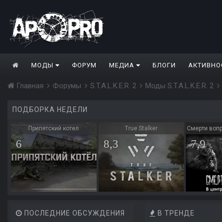
МОДЫ
ФОРУМ
МЕДИА
БЛОГИ
АКТИВНО
Главная
Форумы
S.T.A.L.K.E.R. 2
Моды S.T.A.L.K.E.R. 2
ПОДБОРКА НЕДЕЛИ
Припятский котел
True Stalker
Смерти вопр
6
8,3
7,9
ПОСЛЕДНИЕ ОБСУЖДЕНИЯ
В ТРЕНДЕ