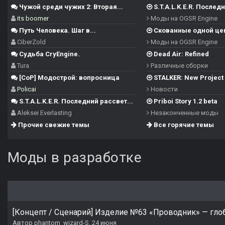
Чужой среди чужих 2: Вторая...
S.T.A.L.K.E.R. Последн
its boomer
Моды на OGSR Engine
Путь Человека. Шаг в...
Скованные одной це
CiberZold
Моды на OGSR Engine
Судьба CryEngine.
Dead Air: Refined
Tura
Различные сборки
[CoP] Модострой: вопросница
STALKER: New Project -
Policai
Новости
S.T.A.L.K.E.R. Последний рассвет...
Priboi Story 1.2 beta
Aleksei Everlasting
Незаконченные моды
Прочие свежие темы
Все горячие темы
Моды в разработке
[Концепт / Сценарий] Изделие №63 «Проводник» — гл
Автор
phantom_wizard-S
,
24 июня