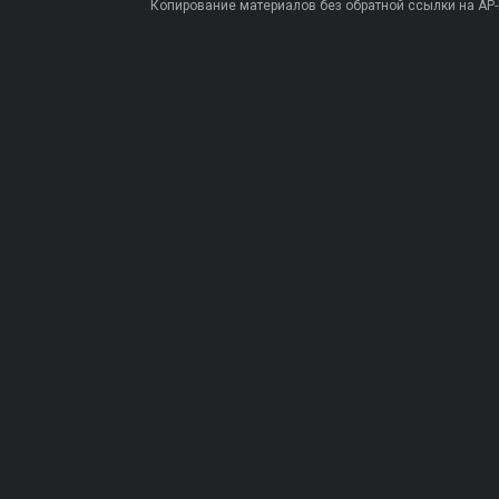
Копирование материалов без обратной ссылки на AP-PR