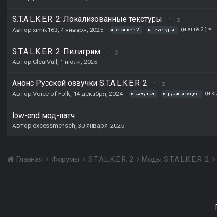
S.T.A.L.K.E.R. 2: Локализованные текстуры
1
2
Автор
ximik163
,
4 января, 2025
(и ещё 2 )
сталкер 2
текстуры
S.T.A.L.K.E.R. 2: Пилигрим
1
2
Автор
ClearVall
,
1 июля, 2025
Анонс Русской озвучки S.T.A.L.K.E.R. 2
1
2
Автор
Voice of Folk
,
14 декабря, 2024
(и е
озвучка
русификация
low-end мод-патч
Автор
excessmensch
,
30 января, 2025
Главная
Форумы
S.T.A.L.K.E.R. 2
Моды S.T.A.L.K.E.R. 2