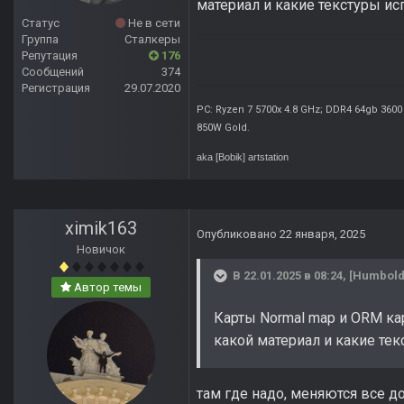
материал и какие текстуры исп
Статус
Не в сети
Группа
Сталкеры
Репутация
176
Сообщений
374
Регистрация
29.07.2020
PC: Ryzen 7 5700x 4.8 GHz; DDR4 64gb 3600
850W Gold
.
aka [Bobik]
artstation
ximik163
Опубликовано
22 января, 2025
Новичок
В 22.01.2025 в 08:24,
[Humbold
Автор темы
Карты Normal map и ORM кар
какой материал и какие текс
там где надо, меняются все 