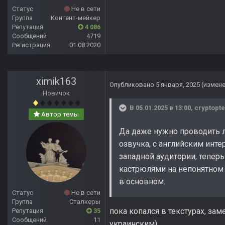
Статус
Не в сети
Группа
Контент-мейкер
Репутация
4 086
Сообщений
4719
Регистрация
01.08.2020
ximik163
Опубликовано
5 января, 2025
(измен
Новичок
В 05.01.2025 в 13:00,
cryptopte
Автор темы
Да даже нужно проводить л
озвучка, с английским инте
западной аудитории, тепер
кастрюлями на непонятном н
в основном.
Статус
Не в сети
Группа
Сталкеры
пока копался в текстурах, зам
Репутация
35
Сообщений
11
украинским)