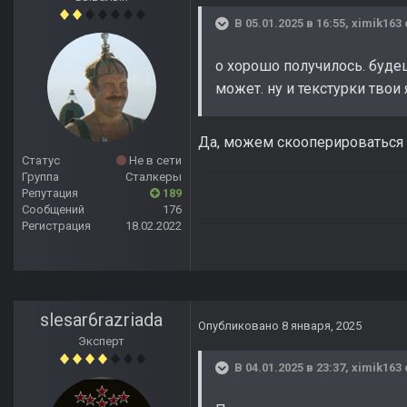
В 05.01.2025 в 16:55,
ximik163
о хорошо получилось. буде
может. ну и текстурки твои
Да, можем скооперироваться
Статус
Не в сети
Группа
Сталкеры
Репутация
189
Сообщений
176
Регистрация
18.02.2022
slesar6razriada
Опубликовано
8 января, 2025
Эксперт
В 04.01.2025 в 23:37,
ximik163