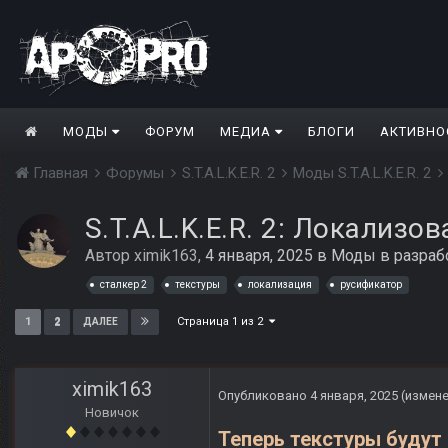
МОДЫ
ФОРУМ
МЕДИА
БЛОГИ
АКТИВНО
Главная
Форумы
S.T.A.L.K.E.R. 2
Моды S.T.A.L.K.E.R. 2
S.T.A.L.K.E.R. 2: Локализ
Автор
ximik163
,
4 января, 2025
в
Моды в разраб
сталкер 2
текстуры
локализация
русификатор
Страница 1 из 2
1
2
ДАЛЕЕ
ximik163
Опубликовано
4 января, 2025
(измен
Новичок
Теперь текстуры будут 