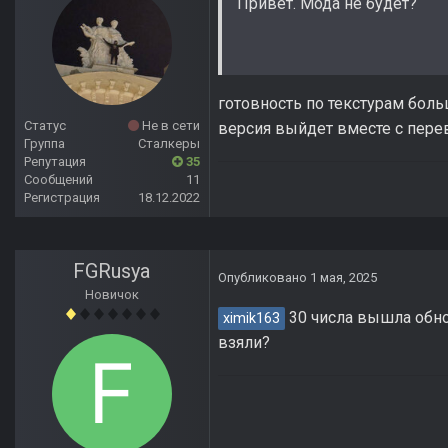
Привет. Мода не будет?
готовность по текстурам боль
Статус
Не в сети
версия выйдет вместе с пере
Группа
Сталкеры
Репутация
35
Сообщений
11
Регистрация
18.12.2022
FGRusya
Опубликовано
1 мая, 2025
Новичок
30 числа вышла обно
ximik163
взяли?