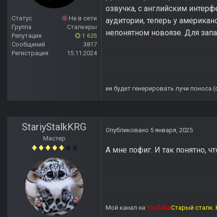
озвучка, с английским интерф
Статус
Не в сети
аудитории, теперь у американ
Группа
Сталкеры
непонятном новоязе. Для запад
Репутация
1 625
Сообщений
3817
Регистрация
15.11.2024
ии будет генерировать лучи поноса.
StariyStalkKRG
Опубликовано
5 января, 2025
Мастер
А мне пофиг. И так понятно, ч
Мой канал на
YouTube
Старый сталк. 