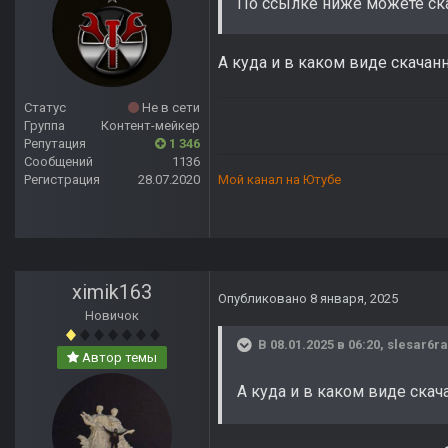
По ссылке ниже можете ск
А куда и в каком виде скача
Статус
Не в сети
Группа
Контент-мейкер
Репутация
1 346
Сообщений
1136
Регистрация
28.07.2020
Мой канал на Ютубе
ximik163
Опубликовано
8 января, 2025
Новичок
В 08.01.2025 в 06:20,
slesar6r
Автор темы
А куда и в каком виде ска