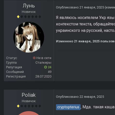
Лунь
Опубликовано
21 января, 2025
(изме
Новичок
Я являюсь носителем Укр язык
контекстом текста, обращайте
украинского на русский, наст
Изменено
21 января, 2025
пользов
Статус
Не в сети
Группа
Сталкеры
Репутация
24
Сообщений
49
Регистрация
28.07.2020
Poliak
Опубликовано
22 января, 2025
Новичок
, Мда.. такая каш
cryptopterius