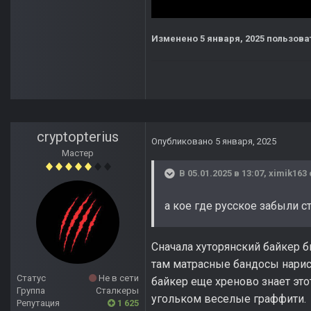
Изменено
5 января, 2025
пользоват
cryptopterius
Опубликовано
5 января, 2025
Мастер
В 05.01.2025 в 13:07,
ximik163
а кое где русское забыли с
Сначала хуторянский байкер б
там матрасные бандосы нарисо
Статус
Не в сети
байкер еще хреново знает это
Группа
Сталкеры
угольком веселые граффити.
Репутация
1 625