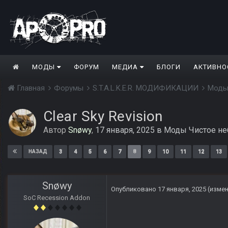
МОДЫ
ФОРУМ
МЕДИА
БЛОГИ
АКТИВНО
Главная
Форумы
S.T.A.L.K.E.R. МОДИФИКАЦИИ
Моды
Clear Sky Revision
Автор
Snøwy
,
17 января, 2025
в
Моды Чистое не
3
4
5
6
7
8
9
10
11
12
13
НАЗАД
Snøwy
Опубликовано
17 января, 2025
(изме
SoC Recession Addon