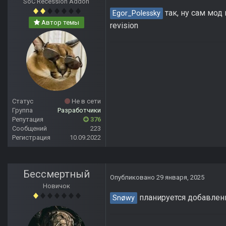
SoC Recession Addon
так, ну сам мод 
Egor_Polessky
Автор темы
revision
Статус
Не в сети
Группа
Разработчики
Репутация
376
Сообщений
223
Регистрация
10.09.2022
Бессмертный
Опубликовано
29 января, 2025
Новичок
планируется добавлени
Snøwy