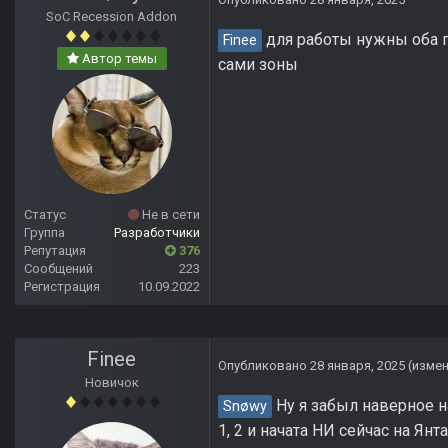
SoC Recession Addon
для работы нужны оба п
Finee
Автор темы
сами зоны
Статус
Не в сети
Группа
Разработчики
Репутация
376
Сообщений
223
Регистрация
10.09.2022
Finee
Опубликовано
28 января, 2025
(изме
Новичок
Ну я забыл наверное на
Snøwy
1, 2 и начата НИ сейчас на Ян