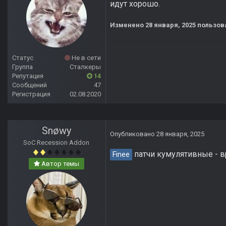
идут хорошо.
Изменено
28 января, 2025
пользова
Статус
Не в сети
Группа
Сталкеры
Репутация
14
Сообщений
47
Регистрация
02.08.2020
Snøwy
Опубликовано
28 января, 2025
SoC Recession Addon
патчи кумулятивные - в
Finee
Автор темы