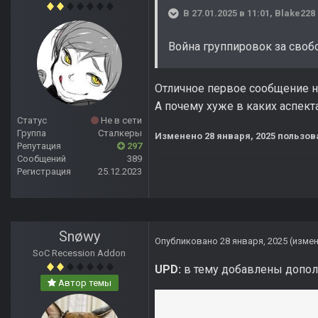
В 27.01.2025 в 11:01,
Blake228
Война группировок за свобо
Отличное первое сообщение на 
А почему хуже в каких аспек
Статус
Не в сети
Группа
Сталкеры
Изменено
28 января, 2025
пользов
Репутация
297
Сообщений
389
Регистрация
25.12.2023
Snøwy
Опубликовано
28 января, 2025
(изме
SoC Recession Addon
UPD:
в тему добавлены допол
Автор темы