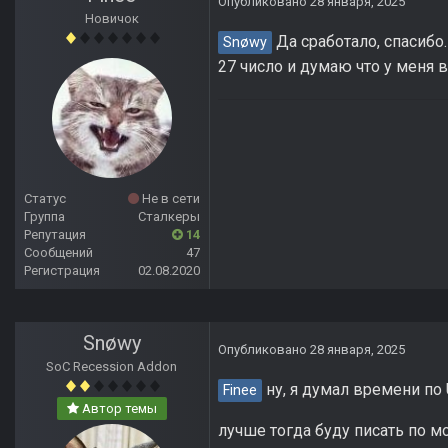
Опубликовано
28 января, 2025
Новичок
Да сработало, спасибо.
Snøwy
27 число и думаю что у меня 
Статус
Не в сети
Группа
Сталкеры
Репутация
14
Сообщений
47
Регистрация
02.08.2020
Snøwy
Опубликовано
28 января, 2025
SoC Recession Addon
ну, я думал времени по
Finee
Автор темы
лучше тогда буду писать по м