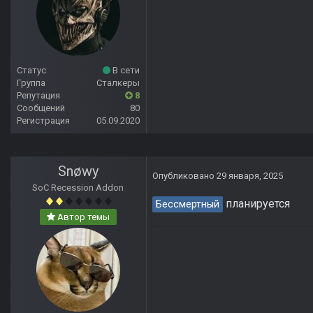
Статус
В сети
Группа
Сталкеры
Репутация
8
Сообщений
80
Регистрация
05.09.2020
Snøwy
Опубликовано
29 января, 2025
SoC Recession Addon
планируется
Бессмертный
Автор темы