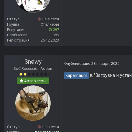
Статус
Не в сети
Группа
Сталкеры
Репутация
297
Сообщений
389
Регистрация
25.12.2023
Snøwy
Опубликовано
28 января, 2025
SoC Recession Addon
в "Загрузка и уста
kapernaum
Автор темы
Статус
Не в сети