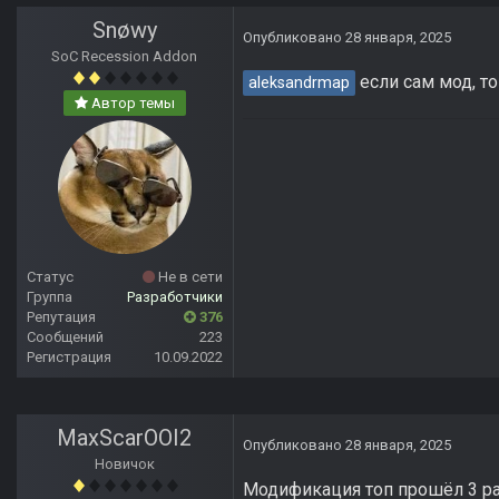
Snøwy
Опубликовано
28 января, 2025
SoC Recession Addon
если сам мод, т
aleksandrmap
Автор темы
Статус
Не в сети
Группа
Разработчики
Репутация
376
Сообщений
223
Регистрация
10.09.2022
MaxScarOOI2
Опубликовано
28 января, 2025
Новичок
Модификация топ прошёл 3 раз