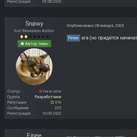
Регистрация
02.08.2020
Snøwy
Опубликовано
28 января, 2025
SoC Recession Addon
ага (но придётся начинат
Finee
Автор темы
Статус
Не в сети
Группа
Разработчики
Репутация
376
Сообщений
223
Регистрация
10.09.2022
Finee