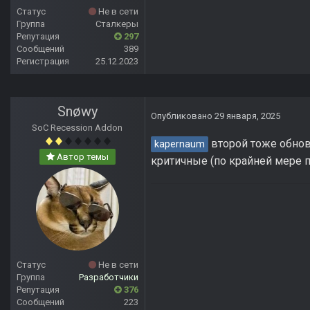
Статус
Не в сети
Группа
Сталкеры
Репутация
297
Сообщений
389
Регистрация
25.12.2023
Snøwy
Опубликовано
29 января, 2025
SoC Recession Addon
второй тоже обновл
kapernaum
Автор темы
критичные (по крайней мере п
Статус
Не в сети
Группа
Разработчики
Репутация
376
Сообщений
223