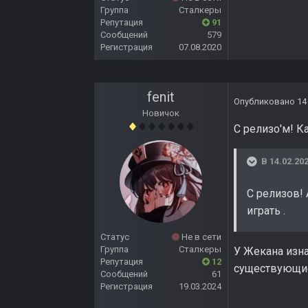
Группа
Сталкеры
Репутация
91
Сообщений
579
Регистрация
07.08.2020
fenit
Опубликовано
14
Новичок
С релизо'м! К
В 14.02.202
С релизов!
играть .
Статус
Не в сети
Группа
Сталкеры
У Жекана изна
Репутация
12
существующие 
Сообщений
61
Регистрация
19.03.2024