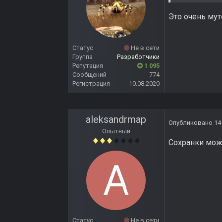
Это очень мут
Статус
Не в сети
Группа
Разработчики
Репутация
1 095
Сообщений
774
Регистрация
10.08.2020
aleksandrmap
Опубликовано
14
Опытный
Cохранки мож
Статус
Не в сети