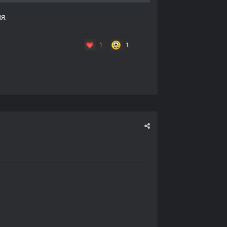
я.
1
1