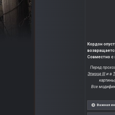
Кордон опуст
возвращается
Совместно с 
Перед прохо
Эпизод III
и в
картины
Все модифик
Важная инф