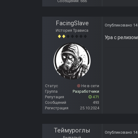
Сообщений: 666
FacingSlave
Опубликовано
14
История Трависа
Ура с релизом
Статус
Не в сети
Группа
Разработчики
Репутация
471
Сообщений
493
Регистрация
25.10.2024
Теймуроглы
Опубликовано
14
Бывалый