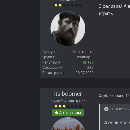
С релизов! А 
играть .
Статус
Не в сети
Группа
Сталкеры
Репутация
126
Сообщений
280
Регистрация
28.07.2020
its boomer
Опубликовано
14
Чужой среди чужих
В 14.02.202
Автор темы
А если все