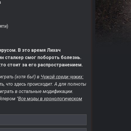
а
яти)
русом. В это время Лихач
н сталкер смог побороть болезнь.
кто стоит за его распространением.
рать (хотя бы!) в
Чужой среди чужих:
ь, что здесь происходит. А для полноты
оиграть в остальные модификации.
йлером "
Все моды в хронологическом