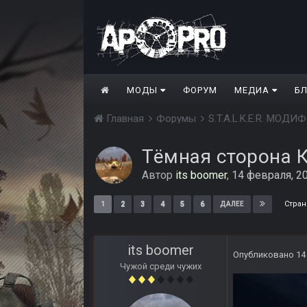
МОДЫ
ФОРУМ
МЕДИА
Б
Главная
Форумы
S.T.A.L.K.E.R. МО
Тёмная сторона 
Автор
its boomer
,
14 февраля, 2
Стран
1
2
3
4
5
6
ДАЛЕЕ
its boomer
Опубликовано
14
Чужой среди чужих