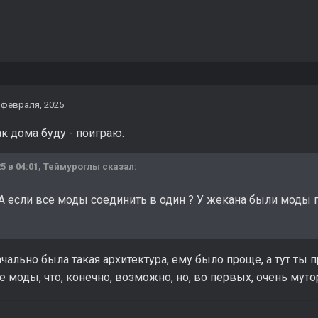
 февраля, 2025
ак дома буду - поиграю.
5 в 04:01,
Теймуроглы
сказал:
 А если все моды соединить в один ? У жекана были моды
чально была такая архитектура, ему было проще, а тут ты
моды, что, конечно, возможно, но, во первых, очень муторн