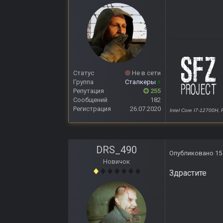
Статус
Не в сети
Группа
Сталкеры
+
Репутация
255
Сообщений
182
Регистрация
26.07.2020
Intel Core I7-12700H
DRS_490
Опубликовано
15
Новичок
Здрастите