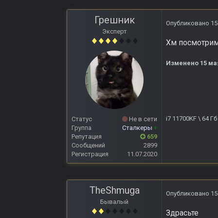
Грешник
Опубликовано
15
Эксперт
Хм посмотрим,
Изменено
15 ма
i7 11700KF \ 64 Г
Статус
Не в сети
Группа
Сталкеры
+
Репутация
659
Сообщений
2899
Регистрация
11.07.2020
TheShmuga
Опубликовано
15
Бывалый
Здрасьте