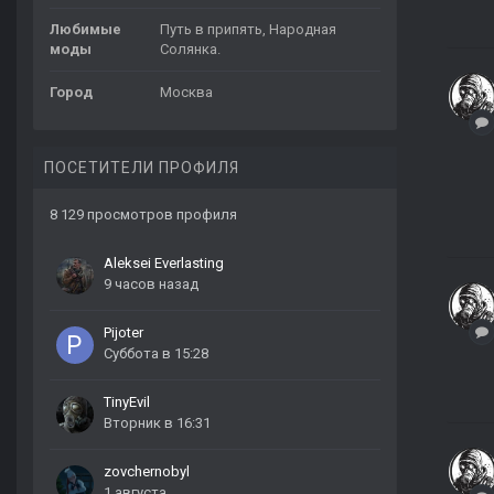
Любимые
Путь в припять, Народная
моды
Солянка.
Город
Москва
ПОСЕТИТЕЛИ ПРОФИЛЯ
8 129 просмотров профиля
Aleksei Everlasting
9 часов назад
Pijoter
Суббота в 15:28
TinyEvil
Вторник в 16:31
zovchernobyl
1 августа