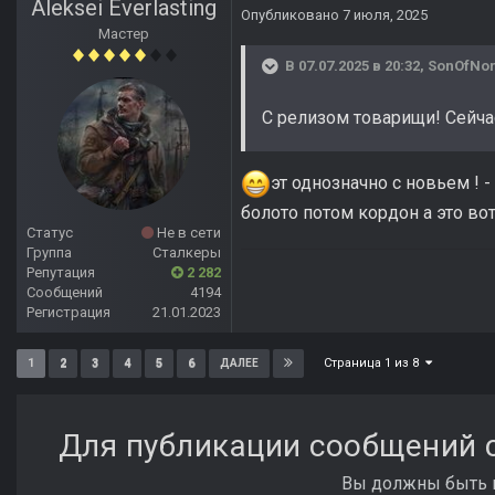
Aleksei Everlasting
Опубликовано
7 июля, 2025
Мастер
В 07.07.2025 в 20:32,
SonOfNor
С релизом товарищи! Сейча
эт однозначно с новьем !
болото потом кордон а это во
Статус
Не в сети
Группа
Сталкеры
Репутация
2 282
Сообщений
4194
Регистрация
21.01.2023
Страница 1 из 8
1
2
3
4
5
6
ДАЛЕЕ
Для публикации сообщений с
Вы должны быть п