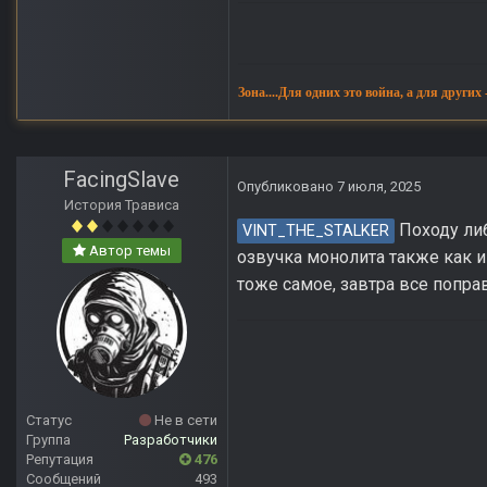
Зона....Для одних это война, а для других
FacingSlave
Опубликовано
7 июля, 2025
История Трависа
Походу либ
VINT_THE_STALKER
Автор темы
озвучка монолита также как и
тоже самое, завтра все попр
Статус
Не в сети
Группа
Разработчики
Репутация
476
Сообщений
493