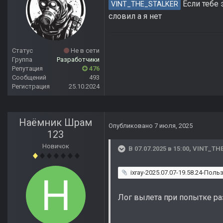
Если тебе 
VINT_THE_STALKER
словил а я нет
Статус
Не в сети
Группа
Разработчики
Репутация
476
Сообщений
493
Регистрация
25.10.2024
Наёмник Шрам
Опубликовано
7 июля, 2025
123
Новичок
В 07.07.2025 в 15:00,
VINT_TH
ixray-2025.07.07-19.58.24-Поль
Лог вылета при попытке раз