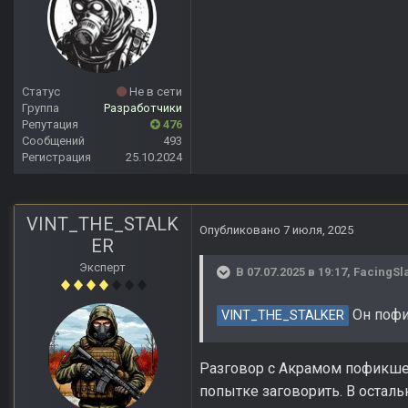
Статус
Не в сети
Группа
Разработчики
Репутация
476
Сообщений
493
Регистрация
25.10.2024
VINT_THE_STALK
Опубликовано
7 июля, 2025
ER
Эксперт
В 07.07.2025 в 19:17,
FacingSl
Он пофи
VINT_THE_STALKER
Разговор с Акрамом пофикшен
попытке заговорить. В остал