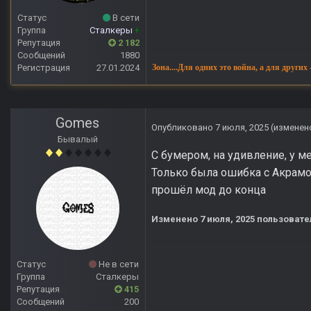
Статус
В сети
Группа
Сталкеры
+
Репутация
2 182
Сообщений
1880
Регистрация
27.01.2024
Зона....Для одних это война, а для других
Gomes
Опубликовано
7 июля, 2025
(изменен
Бывалый
С бумером, на удивление, у м
Только была ошибка с Акрамом
прошёл мод до конца
Изменено
7 июля, 2025
пользовате
Статус
Не в сети
Группа
Сталкеры
Репутация
415
Сообщений
200