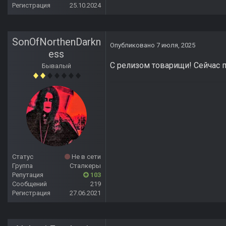
Регистрация
25.10.2024
SonOfNorthenDarkn
Опубликовано
7 июля, 2025
ess
С релизом товарищи! Сейчас 
Бывалый
Статус
Не в сети
Группа
Сталкеры
Репутация
103
Сообщений
219
Регистрация
27.06.2021