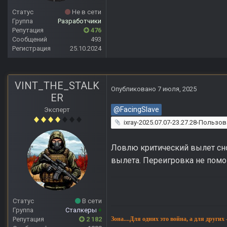
Статус
Не в сети
Группа
Разработчики
Репутация
476
Сообщений
493
Регистрация
25.10.2024
VINT_THE_STALK
Опубликовано
7 июля, 2025
ER
@FacingSlave
Эксперт
ixray-2025.07.07-23.27.28-Пользо
Ловлю критический вылет сно
вылета. Переигровка не помо
Статус
В сети
Группа
Сталкеры
+
Репутация
2 182
Зона....Для одних это война, а для других