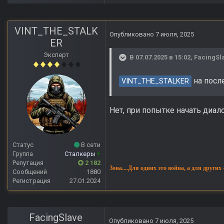
VINT_THE_STALK
Опубликовано
7 июля, 2025
ER
Эксперт
В 07.07.2025 в 15:02,
FacingSl
на посл
VINT_THE_STALKER
Нет, при попытке начать диало
Статус
В сети
Группа
Сталкеры
+
Репутация
2 182
Зона....Для одних это война, а для других
Сообщений
1880
Регистрация
27.01.2024
FacingSlave
Опубликовано
7 июля, 2025