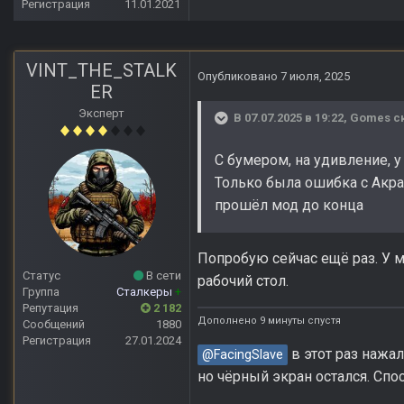
Регистрация
11.01.2021
VINT_THE_STALK
Опубликовано
7 июля, 2025
ER
Эксперт
В 07.07.2025 в 19:22,
Gomes
ск
С бумером, на удивление, у
Только была ошибка с Акра
прошёл мод до конца
Попробую сейчас ещё раз. У м
Статус
В сети
рабочий стол.
Группа
Сталкеры
+
Репутация
2 182
Дополнено 9 минуты спустя
Сообщений
1880
Регистрация
27.01.2024
в этот раз нажал
@FacingSlave
но чёрный экран остался. Спо