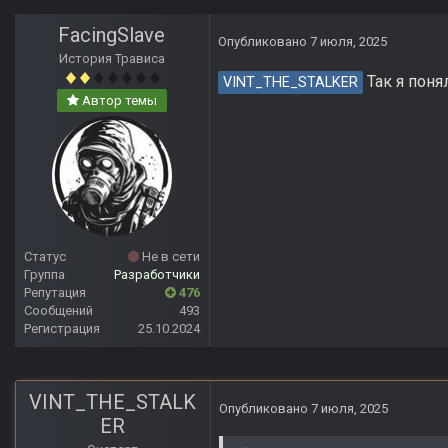
FacingSlave
Опубликовано
7 июля, 2025
История Трависа
Так я поня
VINT_THE_STALKER
Автор темы
Статус
Не в сети
Группа
Разработчики
Репутация
476
Сообщений
493
Регистрация
25.10.2024
VINT_THE_STALK
Опубликовано
7 июля, 2025
ER