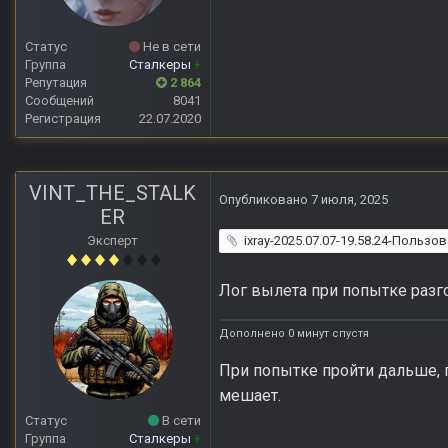
Статус
Не в сети
Группа
Сталкеры
+
Репутация
2 864
Сообщений
8041
Регистрация
22.07.2020
VINT_THE_STALK
Опубликовано
7 июля, 2025
ER
ixray-2025.07.07-19.58.24-Пользо
Эксперт
Лог вылета при попытке разго
Дополнено 0 минут спустя
При попытке пройти дальше, п
мешает.
Статус
В сети
Группа
Сталкеры
+