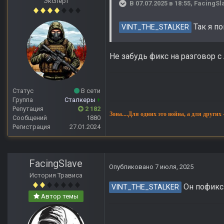
Эксперт
В 07.07.2025 в 18:55,
FacingSl
Так я по
VINT_THE_STALKER
Не забудь фикс на разговор 
Статус
В сети
Группа
Сталкеры
+
Репутация
2 182
Зона....Для одних это война, а для других
Сообщений
1880
Регистрация
27.01.2024
FacingSlave
Опубликовано
7 июля, 2025
История Трависа
Он пофикси
VINT_THE_STALKER
Автор темы