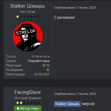
Stalker Шмырь
Опубликовано
7 июля, 2025
Нет Путей
С релизом!
Статус
Не в сети
Группа
Разработчики
Репутация
94
Сообщений
40
Регистрация
26.03.2022
FacingSlave
Опубликовано
7 июля, 2025
История Трависа
мерси)
Stalker Шмырь
Автор темы