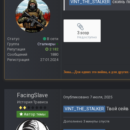
скинь по
VINT_THE_STALKER
3.scop
Недоступно
Статус
В сети
Группа
Сталкеры
+
Репутация
2 182
Сообщений
1880
Регистрация
27.01.2024
Зона....Для одних это война, а для других
FacingSlave
Опубликовано
7 июля, 2025
История Трависа
Твой сейв 
VINT_THE_STALKER
Автор темы
Дополнено 3 минуты спустя