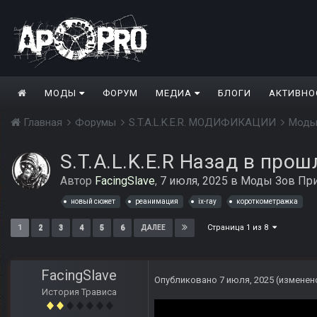
МОДЫ
ФОРУМ
МЕДИА
БЛОГИ
АКТИВНО
Главная
Форумы
S.T.A.L.K.E.R. МОДИФИКАЦИИ
Моды
S.T.A.L.K.E.R Назад в прош
Автор
FacingSlave
,
7 июля, 2025
в
Моды Зов При
новый сюжет
реанимация
ix-ray
короткометражка
Страница 1 из 8
1
2
3
4
5
6
ДАЛЕЕ
FacingSlave
Опубликовано
7 июля, 2025
(изменен
История Трависа