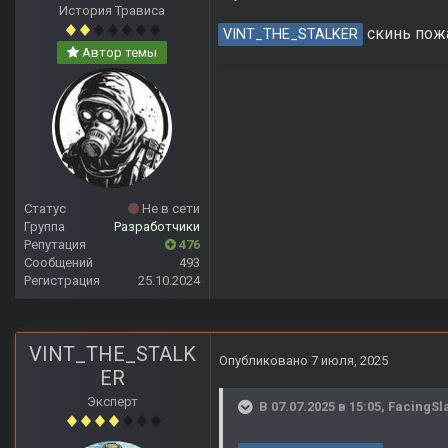
История Трависа
скинь пожа
VINT_THE_STALKER
Автор темы
Статус
Не в сети
Группа
Разработчики
Репутация
476
Сообщений
493
Регистрация
25.10.2024
VINT_THE_STALK
Опубликовано
7 июля, 2025
ER
Эксперт
В 07.07.2025 в 15:05,
FacingSl