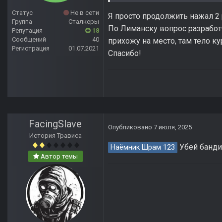
Статус
Не в сети
Я просто продолжить нажал 2
Группа
Сталкеры
По Лиманску вопрос разработч
Репутация
18
Сообщений
40
прихожу на место, там тело к
Регистрация
01.07.2021
Спасибо!
FacingSlave
Опубликовано
7 июля, 2025
История Трависа
Убей бандит
Наёмник Шрам 123
Автор темы