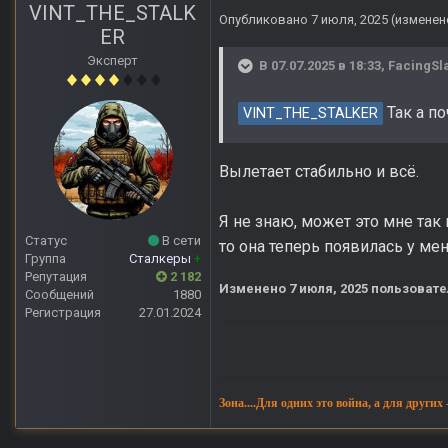
VINT_THE_STALK
Опубликовано
7 июля, 2025
(изменен
ER
Эксперт
В 07.07.2025 в 18:33,
FacingSl
Так а п
VINT_THE_STALKER
Вылетает стабильно и всё.
Я не знаю, может это мне так 
Статус
В сети
то она теперь появилась у ме
Группа
Сталкеры
+
Репутация
2 182
Изменено
7 июля, 2025
пользовате
Сообщений
1880
Регистрация
27.01.2024
Зона....Для одних это война, а для других