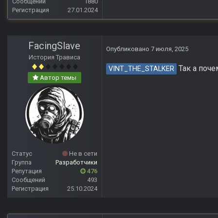
Сообщений
1880
Регистрация
27.01.2024
FacingSlave
Опубликовано
7 июля, 2025
История Трависа
Так а поче
VINT_THE_STALKER
Автор темы
Статус
Не в сети
Группа
Разработчики
Репутация
476
Сообщений
493
Регистрация
25.10.2024