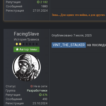
Репутация
2 182
Сообщений
1880
Регистрация
27.01.2024
Зона....Для одних это война, а для других
FacingSlave
Опубликовано
7 июля, 2025
История Трависа
на послед
VINT_THE_STALKER
Автор темы
Статус
Не в сети
Группа
Разработчики
Репутация
476
Сообщений
493
Регистрация
25.10.2024