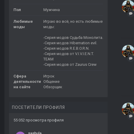
Пол
Мужчина
Любимые
Играю во всё, но есть любимые
моды
моды:
-Серия модов Судьба Монолита.
-Серия модов Hibernation evil.
-Серия модов R.E.B.O.R.N.
-Серия модов от V.I.V.I.E.N.T.
TEAM
-Серия модов от Zaurus Crew
Сфера
Игрок
деятельности
Общение
на сайте
Обзорщик
ПОСЕТИТЕЛИ ПРОФИЛЯ
55 052 просмотра профиля
sashula