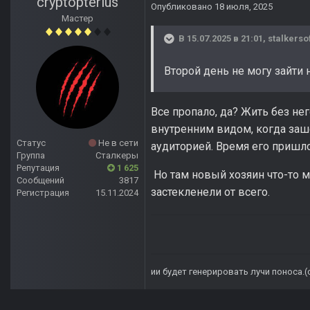
cryptopterius
Опубликовано
18 июля, 2025
Мастер
В 15.07.2025 в 21:01,
stalkerso
Второй день не могу зайти н
Все пропало, да? Жить без н
внутренним видом, когда заш
Статус
Не в сети
аудиторией. Время его пришло
Группа
Сталкеры
Репутация
1 625
Но там новый хозяин что-то м
Сообщений
3817
застекленели от всего.
Регистрация
15.11.2024
ии будет генерировать лучи поноса.