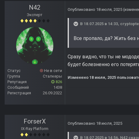
N42
Опубликовано
18 июля, 2025
(измене
Эксперт
В 18.07.2025 в 14:33,
cryptopte
Все пропало, да? Жить без
Сразу видно, что ты не модод
будет болезненно его потерят
Статус
Не в сети
Группа
Сталкеры
Изменено
18 июля, 2025
пользоват
Репутация
826
Сообщений
1438
Регистрация
26.09.2022
ForserX
Опубликовано
18 июля, 2025
IX-Ray Platform
В 18.07.2025 в 14:56,
N42
сказ