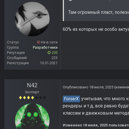
Там огромный пласт, поле
60% из которых не особо акт
Статус
Не в сети
Группа
Разработчики
Репутация
235
Сообщений
223
Регистрация
10.01.2021
N42
Опубликовано
18 июля, 2025
(измене
Эксперт
учитывая, что много 
ForserX
рендеры и т.д, всё равно буде
классам и движковым методам
Изменено
18 июля, 2025
пользоват