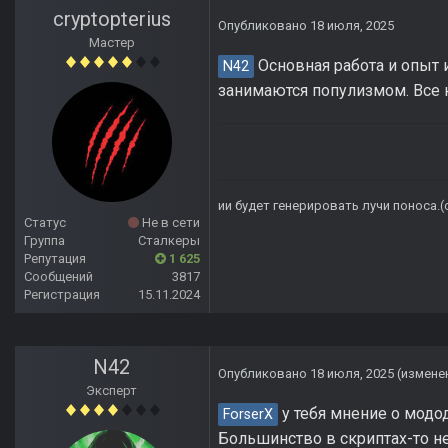
cryptopterius
Опубликовано
18 июля, 2025
Мастер
Основная работа и опыт ид
N42
занимаются популизмом. Все к
ии будет генерировать лучи поноса.
Статус
Не в сети
Группа
Сталкеры
Репутация
1 625
Сообщений
3817
Регистрация
15.11.2024
N42
Опубликовано
18 июля, 2025
(измене
Эксперт
у тебя мнение о модод
ForserX
Большинство в скриптах-то не