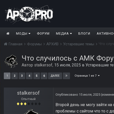
МОДЫ
ФОРУМ
МЕДИА
БЛОГИ
АКТИВНО
Что слу
Главная
Форумы
АРХИВ
Устаревшие темы
Что случилось с АМК Фор
Автор
stalkersof
,
15 июля, 2025
в
Устаревшие т
Страница 1 из 7
1
2
3
4
5
6
ДАЛЕЕ
stalkersof
Опубликовано
15 июля, 2025
(измене
Опытный
Второй день не могу зайти на 
проблемы с сайтом что то с д