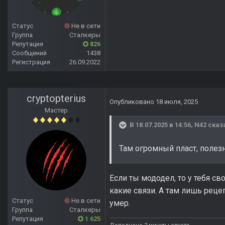
Статус
Не в сети
Группа
Сталкеры
Репутация
826
Сообщений
1438
Регистрация
26.09.2022
cryptopterius
Опубликовано
18 июля, 2025
Мастер
В 18.07.2025 в 14:56,
N42
сказ
Там огромный пласт, поле
Если ты мододел, то у тебя св
какие связи. А там лишь реце
Статус
Не в сети
умер.
Группа
Сталкеры
Репутация
1 625