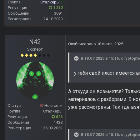
Группа
Сталкеры
+
Репутация
1 312
Сообщений
3091
Регистрация
24.10.2023
N42
Опубликовано
18 июля, 2025
Эксперт
В 18.07.2025 в 15:16,
cryptopte
у тебя свой пласт имеется в
А откуда он возьмется? Тольк
материалов с разборами. В н
Статус
Не в сети
уже рассмотрены. Так где взя
Группа
Сталкеры
Репутация
826
Сообщений
1438
Регистрация
26.09.2022
В 18.07.2025 в 15:16,
cryptopte