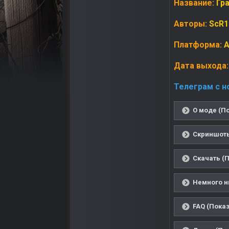
Название:
Гр
Авторы:
ScR1
Платформа:
A
Дата выхода:
Телеграм с н
О моде (По
Скриншоты
Скачать (П
Немного н
FAQ (Показ