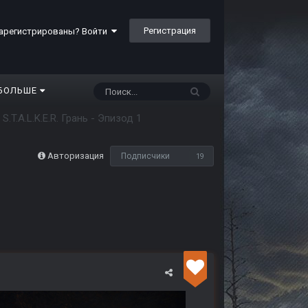
Регистрация
арегистрированы? Войти
БОЛЬШЕ
S.T.A.L.K.E.R. Грань - Эпизод 1
Авторизация
Подписчики
19