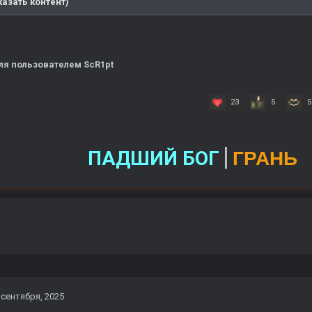
азать контент)
ля
пользователем ScR1pt
23
5
5
|
ПАДШИЙ БОГ
ГРАНЬ
 сентября, 2025