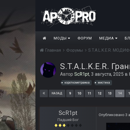
МОДЫ
ФОРУМ
МЕДИА
Б
Главная
Форумы
S.T.A.L.K.E.R. МО
S.T.A.L.K.E.R. Гра
Автор
ScR1pt
,
3 августа, 2025
в
короткометражка
мистика
9
10
11
12
13
14
1
НАЗАД
ScR1pt
Опубликовано
3 
Падший Бог