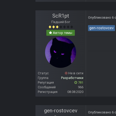
ScR1pt
Опубликовано
6 
Падший Бог
gen-rostovcev
Автор темы
Статус
Не в сети
Группа
Разработчики
Репутация
781
Сообщений
966
Регистрация
08.08.2020
gen-rostovcev
Опубликовано
6 