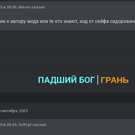
5 в 20:30,
Meem
сказал:
к к автору мода или те кто знают, код от сейфа сидорович
|
ПАДШИЙ БОГ
ГРАНЬ
 сентября, 2025
5 в 20:43,
ScR1pt
сказал: