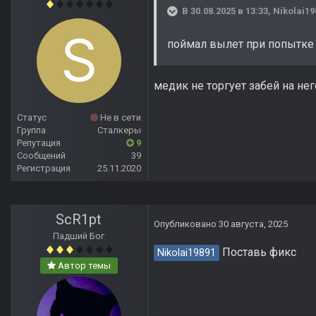
В 30.08.2025 в 13:33,
Nikolai19
поймал вылет при попытке 
медик не торгует забей на нег
Статус
Не в сети
Группа
Сталкеры
Репутация
9
Сообщений
39
Регистрация
25.11.2020
ScR1pt
Опубликовано
30 августа, 2025
Падший Бог
Поставь фикс
Nikolai19891
Автор темы