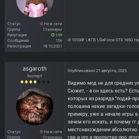
Статус
Не в сети
Группа
Сталкеры
Репутация
109
i3 10100F \ 8 ГБ \ GeForce GTX 1650. 
Сообщений
156
Регистрация
18.10.2021
asgaroth
Опубликовано
21 августа, 2025
Эксперт
Видимо мод не для средних умо
Сюжет, - а он здесь есть? Ес
которых из разряда "подай-при
половина некие загадки-голо
примеру, уже в начале игры в
зачем его искать, и почему г
местонахождении абсолютно н
Статус
Не в сети
где и что я пропустил про это
Группа
Сталкеры