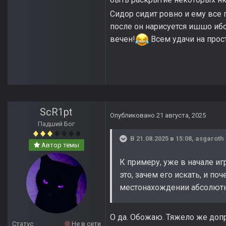
Сидор сидит ровно и ему все 
после он нарисуется ишшо иб
вечен!
Всем удачи на прос
ScR1pt
Опубликовано
21 августа, 2025
Падший Бог
В 21.08.2025 в 15:08,
asgaroth
Автор темы
К примеру, уже в начале иг
это, зачем его искать, и п
местонахождении абсолютн
О да. Обожаю. Тяжело же допр
Статус
Не в сети