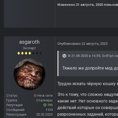
Изменено
21 августа, 2025
пользов
asgaroth
Опубликовано
22 августа, 2025
Эксперт
В 21.08.2025 в 16:59,
ScR1pt
ск
Тяжело же допройти мод до 
Трудно искать чёрную кошку в 
Это к тому, что сложно нащуп
Статус
Не в сети
Группа
Сталкеры
какие нет. Нет основного зада
Репутация
795
действий которые он соверша
Сообщений
1134
разрозненных заданий, котор
Регистрация
02.02.2023