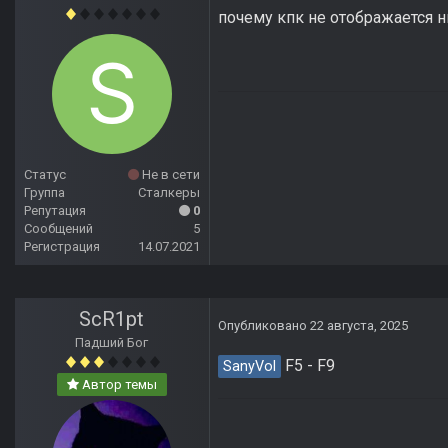
почему кпк не отображается н
Статус
Не в сети
Группа
Сталкеры
Репутация
0
Сообщений
5
Регистрация
14.07.2021
ScR1pt
Опубликовано
22 августа, 2025
Падший Бог
F5 - F9
SanyVol
Автор темы