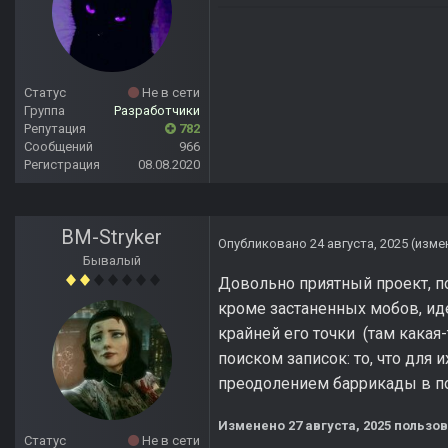
Статус
Не в сети
Группа
Разработчики
Репутация
782
Сообщений
966
Регистрация
08.08.2020
BM-Stryker
Опубликовано
24 августа, 2025
(изме
Бывалый
Довольно приятный проект, п
кроме застаненных мобов, иде
крайней его точки (там какая
поиском записок: то, что для 
преодолением баррикады в по
Изменено
27 августа, 2025
пользов
Статус
Не в сети