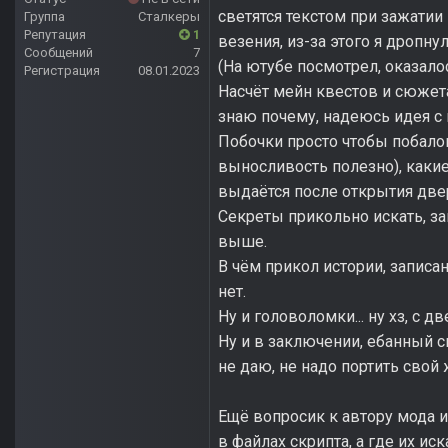
светятся текстом при зажатии 
Группа
Сталкеры
Репутация
1
везения, из-за этого я дропну
Сообщений
7
(На ютубе посмотрел, оказалос
Регистрация
08.01.2023
Насчёт мейн квестов и сюжета
знаю почему, надеюсь идея с
Побочки просто чтобы побалов
выносливость полезно), какие
выдаётся после открытия двер
Секреты прикольно искать, за
выше.
В чём прикол истории, записан
нет.
Ну и головоломки... ну хз, с
Ну и в заключении, ебанный с
не даю, не надо портить свой
Ещё вопросик к автору мода и
в файлах скрипта, а где их иск