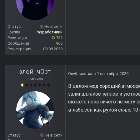
Статус
Не в сети
Группа
Разработчики
Репутация
782
Сообщений
966
Регистрация
08.08.2020
злой_чОрт
Опубликовано
1 сентября, 2025
Новичок
В целом мод хороший,атмосфер
залипал,такое тёплое и уютно
сюжете пока ничего не могу ск
в лабе,сон как рукой сняло.10
Статус
Не в сети