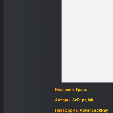
Название:
Грань
Авторы:
ScR1pt
,
Ink
Платформа:
AdvancedXRay