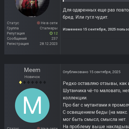
Для одаренных еще раз повтор
бред. Или гугл чудит.
Статус
Не в сети
Группа
Сталкеры
Изменено
15 сентября, 2025
пользо
Репутация
12
Сообщений
237
Регистрация
28.12.2023
Meem
Опубликовано
15 сентября, 2025
Новичок
Редко оставляю отзывы, как и
Шутанчика чё-то маловато, не
коллекции.
Про баг с мутантами я промол
С освещением беды (на макс. 
мог быть смысл, смысла нет.
На проблему выше накладывает
Статус
Не в сети