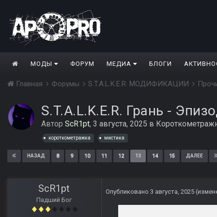
МОДЫ
ФОРУМ
МЕДИА
БЛОГИ
АКТИВНО
Главная
Форумы
S.T.A.L.K.E.R. МОДИФИКАЦИИ
Проч
S.T.A.L.K.E.R. Грань - Эпизо
Автор
ScR1pt
,
3 августа, 2025
в
Короткометраж
короткометражка
мистика
8
9
10
11
12
13
14
15
НАЗАД
ДАЛЕЕ
ScR1pt
Опубликовано
3 августа, 2025
(измен
Падший Бог