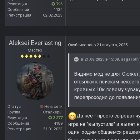
Репутация
795
Сообщений
1134
Регистрация
02.02.2023
Aleksei Everlasting
Опубликовано
21 августа, 2025
Мастер
В 21.08.2025 в 15:08,
asgaroth
Видимо мод не для Сюжет, -
отсылки к поискам некоего 
кровных 10к левому чуваку
перепроходил до появления 
Статус
Не в сети
Группа
Сталкеры
Да нее - просто сыроват 
Репутация
2 277
Сообщений
4189
игра не "выпустила" и вылет 
Регистрация
21.01.2023
один ходим общаемся решаем п
быть раскрытие некоторых н