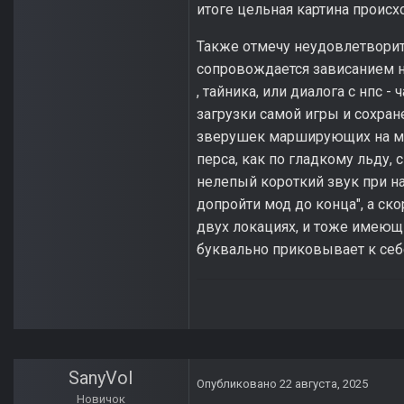
итоге цельная картина происх
Также отмечу неудовлетворит
сопровождается зависанием н
, тайника, или диалога с нпс 
загрузки самой игры и сохране
зверушек марширующих на ме
перса, как по гладкому льду,
нелепый короткий звук при на
допройти мод до конца", а ск
двух локациях, и тоже имеющи
буквально приковывает к себ
SanyVol
Опубликовано
22 августа, 2025
Новичок