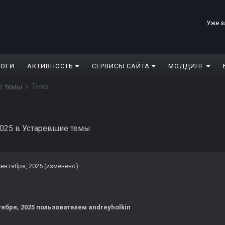
Уже з
ЛОГИ
АКТИВНОСТЬ
СЕРВИСЫ САЙТА
МОДДИНГ
Тема
е темы
2025
в
Устаревшие темы
сентября, 2025
(изменено)
тября, 2025
пользователем andreyholkin