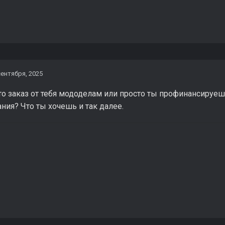
сентября, 2025
то заказ от тебя мододелам или просто ты профинансируешь
ания? Что ты хочешь и так далее.