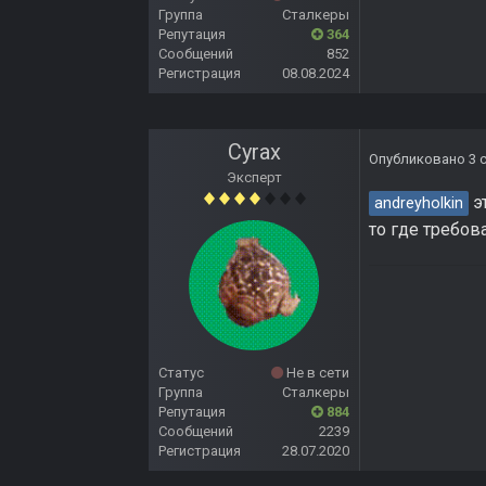
Группа
Сталкеры
Репутация
364
Сообщений
852
Регистрация
08.08.2024
Cyrax
Опубликовано
3 
Эксперт
э
andreyholkin
то где требов
Статус
Не в сети
Группа
Сталкеры
Репутация
884
Сообщений
2239
Регистрация
28.07.2020