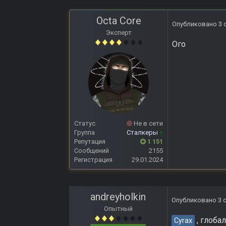
Octa Core
Опубликовано
3 
Эксперт
Ого
Статус
Не в сети
Группа
Сталкеры
+
Репутация
1 151
Сообщений
2155
Регистрация
29.01.2024
andreyholkin
Опубликовано
3 
Опытный
, глоба
Cyrax