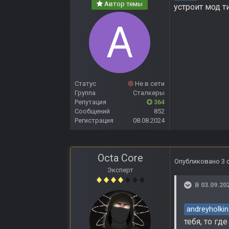
Автор темы
устроит мод ти
Статус
Не в сети
Группа
Сталкеры
Репутация
364
Сообщений
852
Регистрация
08.08.2024
Octa Core
Опубликовано
3 
Эксперт
В 03.09.20
andreyholkin
тебя, то гд