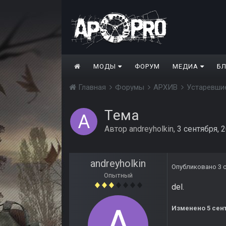
МОДЫ
ФОРУМ
МЕДИА
Б
Главная
Форумы
АРХИВ
Устаревши
Тема
Автор
andreyholkin
,
3 сентября, 
andreyholkin
Опубликовано
3 
Опытный
del.
Изменено
5 сен