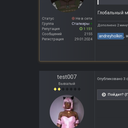
Глобальный мо
Статус
Не в сети
Группа
Сталкеры
+
Дополнено 2 мину
Репутация
1 151
Сообщений
2155
,
andreyholkin
Регистрация
29.01.2024
test007
Опубликовано
3 
Бывалый
Пойдет? (