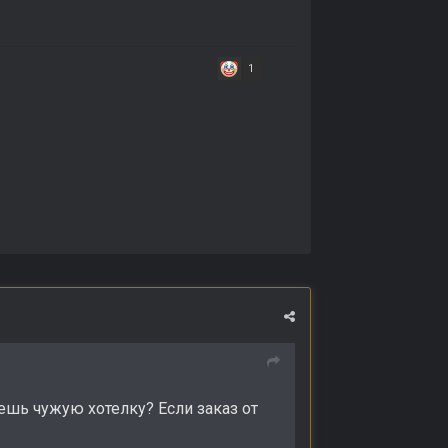
1
ешь чужую хотелку? Если заказ от