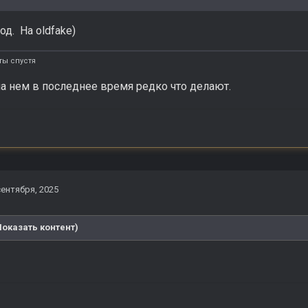
д. На oldfake)
ты спустя
 на нем в последнее время редко что делают.
сентября, 2025
Показать контент)