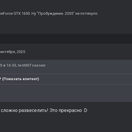
\ GeForce GTX 1650. Ну "Пробуждение. 2055" не потянуло.
сентября, 2025
5 в 16:33,
test007
сказал:
 (Показать контент)
 сложно развеселить! Это прекрасно
:D