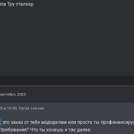
па Тру сталкер.
сентября, 2025
25 в 16:09,
Cyrax
сказал:
это заказ от тебя мододелам или просто ты профинансиру
е требования? Что ты хочешь и так далее.