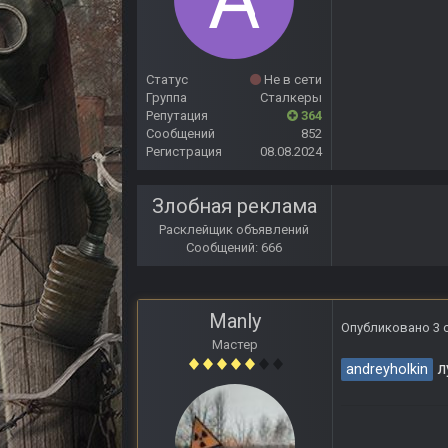
Статус
Не в сети
Группа
Сталкеры
Репутация
364
Сообщений
852
Регистрация
08.08.2024
Злобная реклама
Расклейщик объявлений
Сообщений: 666
Manly
Опубликовано
3 
Мастер
л
andreyholkin