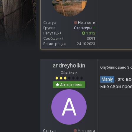
Статус
Не в сети
Группа
Сталкеры
+
Репутация
1 312
Сообщений
3091
Регистрация
24.10.2023
andreyholkin
Опубликовано
3 
Опытный
, это в
Manly
Автор темы
мне свой прое
Статус
Не в сети