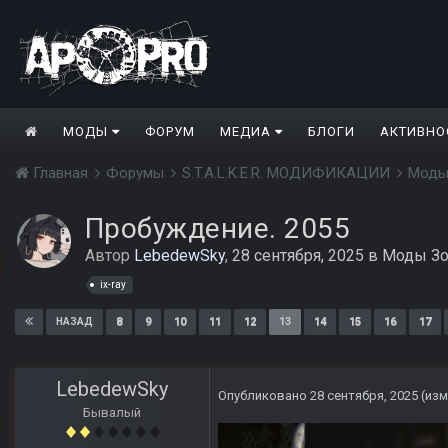
МОДЫ
ФОРУМ
МЕДИА
БЛОГИ
АКТИВНО
Главная
Форумы
S.T.A.L.K.E.R. МОДИФИКАЦИИ
Моды
Пробуждение. 2055
Автор
LebedewSky
,
28 сентября, 2025
в
Моды Зо
ix-ray
8
9
10
11
12
13
14
15
16
17
НАЗАД
LebedewSky
Опубликовано
28 сентября, 2025
(из
Бывалый