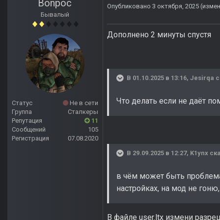
Bonpoc
Опубликовано
3 октября, 2025
(изме
Бывалый
Дополнено 2 минуты спустя
В 01.10.2025 в 13:16,
Jesirqa
с
Что делать если не даёт по
Статус
Не в сети
Группа
Сталкеры
Репутация
11
Сообщений
105
Регистрация
07.08.2020
В 29.09.2025 в 12:27,
K1ynx
ска
в чём может быть проблема
настройках, на мод не гоню
В файле user.ltx измени разре