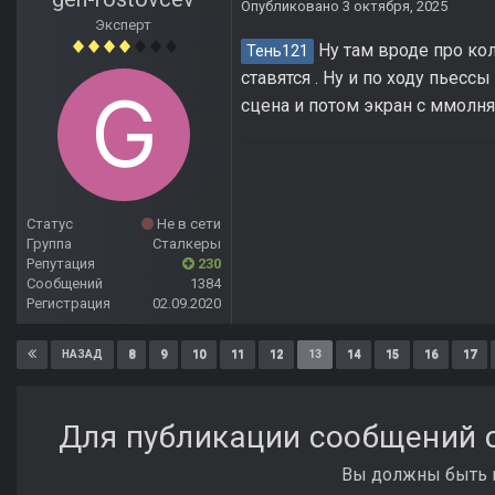
Опубликовано
3 октября, 2025
Эксперт
Ну там вроде про ко
Тень121
ставятся . Ну и по ходу пьесс
сцена и потом экран с ммолня
Статус
Не в сети
Группа
Сталкеры
Репутация
230
Сообщений
1384
Регистрация
02.09.2020
8
9
10
11
12
13
14
15
16
17
НАЗАД
Для публикации сообщений с
Вы должны быть п