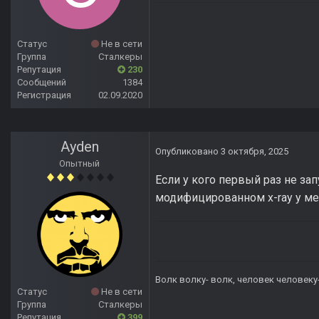
Статус
Не в сети
Группа
Сталкеры
Репутация
230
Сообщений
1384
Регистрация
02.09.2020
Ayden
Опубликовано
3 октября, 2025
Опытный
Если у кого первый раз не запу
модифицированном x-ray у мен
Волк волку- волк, человек человеку
Статус
Не в сети
Группа
Сталкеры
Репутация
399