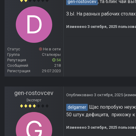
, та блин: чай в
gen-rostovcev
З.Ы. На разных рабочих стола
Изменено
3 октября, 2025
пользова
Статус
Не в сети
Группа
Сталкеры
Репутация
54
Сообщений
218
Регистрация
29.07.2020
gen-rostovcev
Опубликовано
3 октября, 2025
(изме
Эксперт
Щас попробую неуже
delgamer
50 штук дефицита, прихожу к
Изменено
3 октября, 2025
пользова