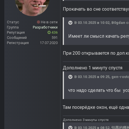
Прокачать во сне соответств
Статус
Не в сети
В 03.10.2025 в 10:02,
B0gdan
с
Группа
Разработчики
Репутация
436
Имеет ли смысл качать ре
Сообщений
591
Регистрация
17.07.2020
При 200 открывается по доп.к
Дополнено 1 минуту спустя
В 03.10.2025 в 09:25,
gen-rost
что надо сделать что бы у
Там посерёдке окон, ещё одна 
Дополнено 3 минуты спустя
В 03.10.2025 в 08:52,
怕黑的稀