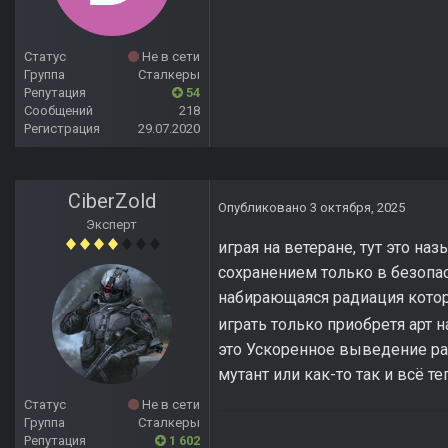
Статус
Не в сети
Группа
Сталкеры
Репутация
54
Сообщений
218
Регистрация
29.07.2020
CiberZold
Опубликовано
3 октября, 2025
Эксперт
играя на ветеране, тут это на
сохранением только в безопас
набирающаяся радиация котор
играть только приобретя арт 
это Ускоренное выведение рад
мутант или как-то так и всё 
Статус
Не в сети
Группа
Сталкеры
Репутация
1 602