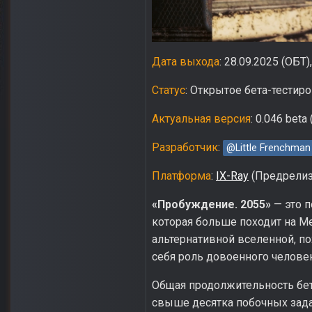
Дата выхода
: 28.09.2025 (ОБТ
Статус
: Открытое бета-тестир
Актуальная версия
: 0.046 beta
Разработчик
:
@Little Frenchman
Платформа
:
IX-Ray
(Предрелизн
«Пробуждение. 2055»
— это п
которая больше походит на Met
альтернативной вселенной, по
себя роль довоенного человек
Общая продолжительность бет
свыше десятка побочных задан