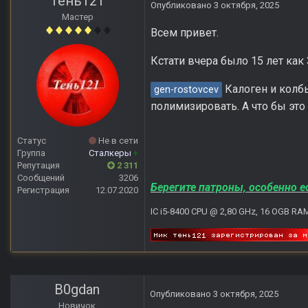
Тень121
Опубликовано
3 октября, 2025
Мастер
Всем привет.
Кстати вчера было 15 лет как 
Калоген и колбы
gen-rostovcev
полимизировать. А что бы это
Статус
Не в сети
Группа
Сталкеры
+
Репутация
2 311
Сообщений
3206
Берегите патроны, особенно е
Регистрация
12.07.2020
IC i5-8400 CPU @ 2,80 GHz, 16 OGB RA
B0gdan
Опубликовано
3 октября, 2025
Новичок