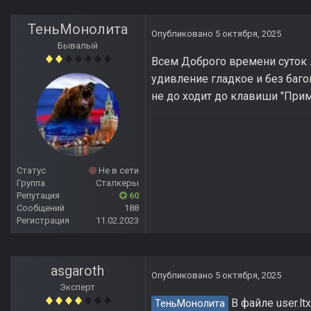
ТеньМонолита
Опубликовано
5 октября, 2025
Бывалый
Всем Доброго времени суток . 
удивление гладкое и без баго
не до ходит до клавиши "Приме
Статус
Не в сети
Группа
Сталкеры
Репутация
60
Сообщений
188
Регистрация
11.02.2023
asgaroth
Опубликовано
5 октября, 2025
Эксперт
В файле user.lt
ТеньМонолита