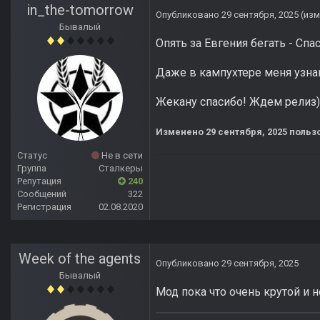
in_the-tomorrow
Опубликовано
29 сентября, 2025
(из
Бывалый
Опять за Евгения бегать - Спа
Даже в кампухтере меня узн
Жекану спасибо! Ждем релиз)
Изменено
29 сентября, 2025
пользо
Статус
Не в сети
Группа
Сталкеры
Репутация
240
Сообщений
322
Регистрация
02.08.2020
Week of the agents
Опубликовано
29 сентября, 2025
Бывалый
Мод пока что очень крутой и 