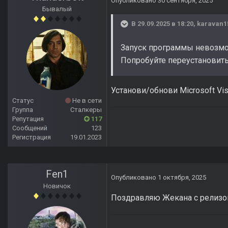
Опубликовано
30 сентября, 2025
Бывалый
В 29.09.2025 в 18:20,
karavan1
Запуск программы невозможен
Попробуйте переустановить
Установи/обнови Microsoft Visu
Статус
Не в сети
Группа
Сталкеры
Репутация
117
Сообщений
123
Регистрация
19.01.2023
Fen1
Опубликовано
1 октября, 2025
Новичок
Поздравляю Жекана с релизом