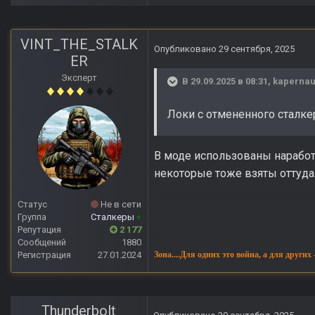
VINT_THE_STALK
Опубликовано
29 сентября, 2025
ER
Эксперт
В 29.09.2025 в 08:31,
kaperna
Локи с отмененного сталкер
В моде использованы наработк
некоторые тоже взяты оттуда
Статус
Не в сети
Группа
Сталкеры
+
Репутация
2 177
Сообщений
1880
Регистрация
27.01.2024
Зона....Для одних это война, а для других
Thunderbolt