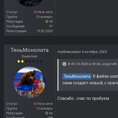
Статус
Не в сети
Группа
Сталкеры
Репутация
90
Сообщений
97
Регистрация
15.02.2025
ТеньМонолита
Опубликовано
5 октября, 2025
Бывалый
В 05.10.2025 в 09:46,
asgaroth
В файле user
ТеньМонолита
сама создаст новый, с ну
Спасибо , счас по пробуем
Статус
Не в сети
Группа
Сталкеры
Репутация
60
Сообщений
188