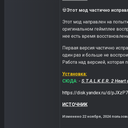
Этот мод частично исправ
💀
Этот мод направлен на попытк
оригинальном геймплее воспро
нее есть время восстановлен
Первая версия частично испра
один раз и больше не воспрои
Работа над версией, которая п
Установка:
СЮДА
: -
S.T.A.L.K.E.R. 2 Hear
https://disk.yandex.ru/d/pJXz
ИСТОЧНИК
Изменено
22 ноября, 2024
пользов