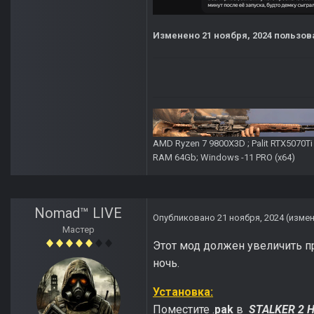
Изменено
21 ноября, 2024
пользова
AMD Ryzen 7 9800X3D ; Palit RTX5070T
RAM 64Gb; Windows -11 PRO (х64)
Nomad™ LIVE
Опубликовано
21 ноября, 2024
(изме
Мастер
Этот мод должен увеличить п
ночь.
Установка:
Поместите .
pak
в
STALKER 2 H