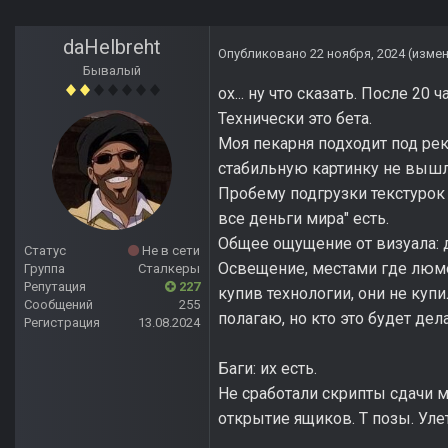
daHelbreht
Опубликовано
22 ноября, 2024
(изме
Бывалый
ох... ну что сказать. После 20 ч
Технически это бета.
Моя пекарня подходит под ре
стабильную картинку не вышло
Пробему подгрузки текстурок 
все деньги мира" есть.
Общее ощущение от визуала: д
Статус
Не в сети
Освещение, местами где люмен
Группа
Сталкеры
Репутация
227
купив технологии, они не ку
Сообщений
255
полагаю, но кто это будет д
Регистрация
13.08.2024
Баги: их есть.
Не сработали скрипты сдачи м
открытие ящиков. Т позы. Ул