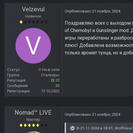
Velzevul
Опубликовано
21 ноября, 2024
Новичок
Поздравляю всех с выходом г
of Chernobyl и Gunslinger mo
игры переработаны и разброса
плюс! Добавлена возможность
только аромат тунца, но и до
Статус
Не в сети
Группа
Сталкеры
Репутация
23
Сообщений
30
Регистрация
12.10.2022
Nomad™ LIVE
Опубликовано
21 ноября, 2024
Мастер
В 21.11.2024 в 18:01,
WolfHear