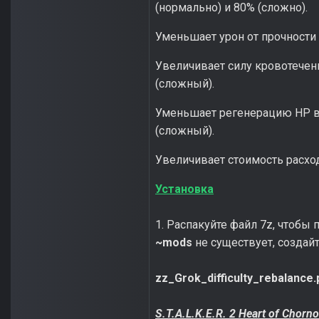
(нормально) и 80% (сложно).
Уменьшает урон от прочности 
Увеличивает силу кровотечени
(сложный).
Уменьшает регенерацию HP в з
(сложный).
Увеличивает стоимость расход
Установка
1. Распакуйте файл 7z, чтобы 
~mods
не существует, создайт
zz_Grok_difficulty_rebalance.
S.T.A.L.K.E.R. 2 Heart of Chor