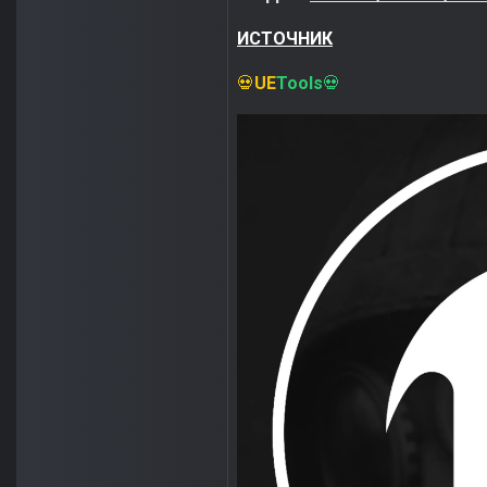
ИСТОЧНИК
UE
Tools
💀
💀