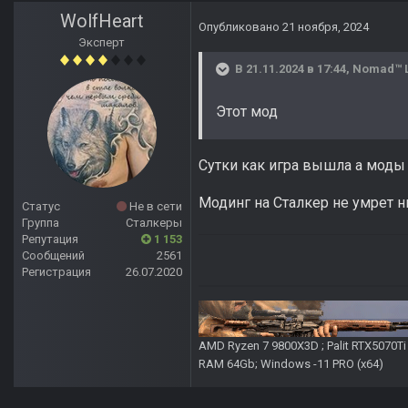
WolfHeart
Опубликовано
21 ноября, 2024
Эксперт
В 21.11.2024 в 17:44,
Nomad™ 
Этот мод
Сутки как игра вышла а моды т
Модинг на Сталкер не умрет н
Статус
Не в сети
Группа
Сталкеры
Репутация
1 153
Сообщений
2561
Регистрация
26.07.2020
AMD Ryzen 7 9800X3D ; Palit RTX5070T
RAM 64Gb; Windows -11 PRO (х64)