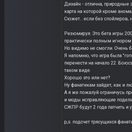
Дизайн - отлична, природные э
карта на которой кроме анома
Сюжет... если без спойлеров, 
Резюмируя. Это бета игры 2007
практически полным игнором в
Но видимо не смогли. Очень 
Я напомню, что игра была "го
перенести на начало 22. Боюс
таком виде.
Хорошо это или нет?
Ну фанатикам зайдет, как и л
А я же пожалуй ограничусь п
и моды исправляющие поделие
СЖПР будут 2 года патчить и у
p,s. подсчет трясущихся фана