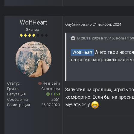
WolfHeart
Опубликовано
21 ноября, 2024
Эксперт
В 20.11.2024 в 15:45,
Romario9
А это твои насто
WolfHeart
на каких настройках надее
Статус
Не в сети
Группа
Сталкеры
Запустил на средних, играть т
Репутация
1 153
комфортно. Если бы не просид
Сообщений
2561
мучать ж..у.
Регистрация
26.07.2020