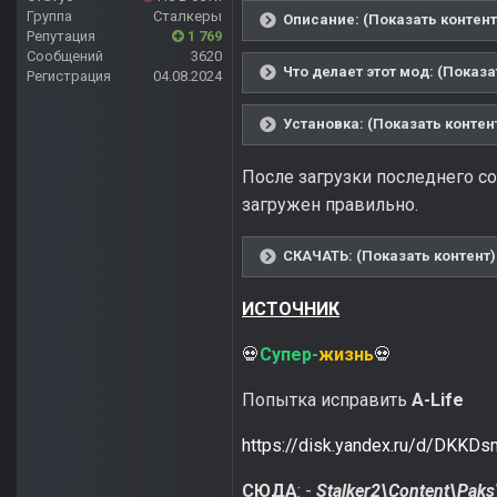
Группа
Сталкеры
Описание: (Показать контент
Репутация
1 769
Сообщений
3620
Что делает этот мод: (Показа
Регистрация
04.08.2024
Установка: (Показать контен
После загрузки последнего со
загружен правильно.
СКАЧАТЬ: (Показать контент)
ИСТОЧНИК
Супер-
жизнь
💀
💀
Попытка исправить
A-Life
https://disk.yandex.ru/d/DKK
СЮДА
: -
Stalker2\Content\Pak