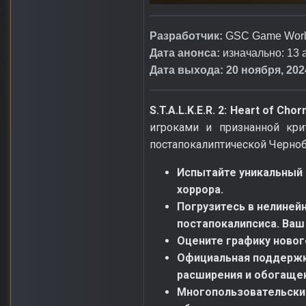
Разработчик:
GSC Game Wor
Дата анонса:
изначально: 13 
Дата выхода: 20 ноября, 2024
S.T.A.L.K.E.R. 2: Heart of Chor
игроками и признанной кри
постапокалиптической Черно
Испытайте уникальный 
хоррора.
Погрузитесь в нелиней
постапокалипсиса. Ваш
Оцените графику новог
Официальная поддержк
расширения и обогащен
Многопользовательский