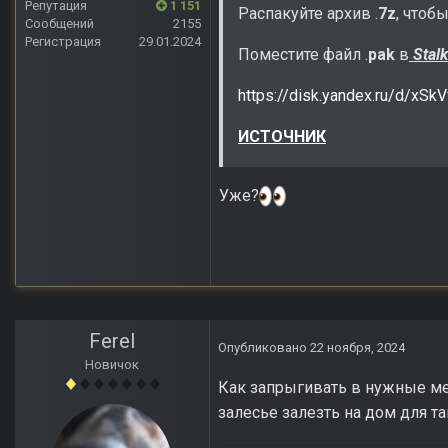
Репутация
1 151
Распакуйте архив .
7z
, чтоб
Сообщений
2155
Регистрация
29.01.2024
Поместите файл .
pak
в
Stal
https://disk.yandex.ru/d/xSk
ИСТОЧНИК
Уже?
Ferel
Опубликовано
22 ноября, 2024
Новичок
Как запрыгивать в нужные мест
залесье залезть на дом для та