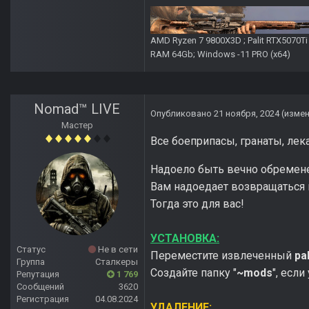
AMD Ryzen 7 9800X3D ; Palit RTX5070T
RAM 64Gb; Windows -11 PRO (х64)
Nomad™ LIVE
Опубликовано
21 ноября, 2024
(изме
Мастер
Все боеприпасы, гранаты, лек
Надоело быть вечно обремен
Вам надоедает возвращаться 
Тогда это для вас!
УСТАНОВКА:
Статус
Не в сети
Переместите извлеченный
pa
Группа
Сталкеры
Создайте папку "
~mods
", если
Репутация
1 769
Сообщений
3620
Регистрация
04.08.2024
УДАЛЕНИЕ: