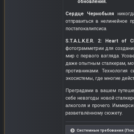
обновления.
Сердце Чернобыля
никогда
отправиться в нелинейное 
постапокалипсиса.
S.T.A.L.K.E.R. 2: Heart of C
фотограмметрии для создани
мир с первого взгляда. Усо
даже опытным сталкерам, мо
противниками. Технология с
экосистемы, где многие дейс
Преградами в вашем путешес
себе невзгоды новой сталкер
алкоголя и прочего. Иммерс
разветвлённому сюжету.
Системные требования (Пока