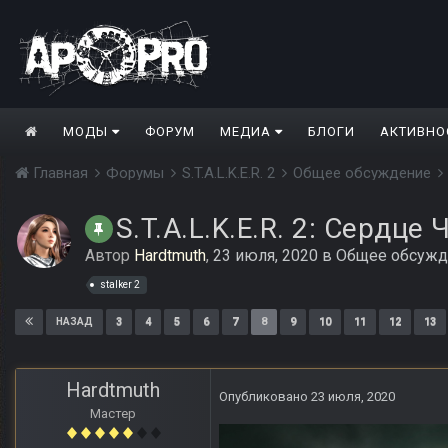
МОДЫ
ФОРУМ
МЕДИА
БЛОГИ
АКТИВНО
Главная
Форумы
S.T.A.L.K.E.R. 2
Общее обсуждение
S.T.A.L.K.E.R. 2: Сердце
Автор
Hardtmuth
,
23 июля, 2020
в
Общее обсужд
stalker 2
3
4
5
6
7
8
9
10
11
12
13
НАЗАД
Hardtmuth
Опубликовано
23 июля, 2020
Мастер