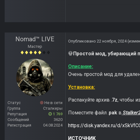
Nomad™ LIVE
Опубликовано
22 ноября, 2024
(изме
Мастер
Простой мод, убирающий 
💀
Описание:
Очень простой мод для удален
Установка:
Распакуйте архив .
7z
, чтобы и
Статус
Не в сети
Группа
Сталкеры
Поместите файл .
pak
в
Stalker
Репутация
1 769
Сообщений
3620
https://disk.yandex.ru/d/xSkVfC
Регистрация
04.08.2024
ИСТОЧНИК