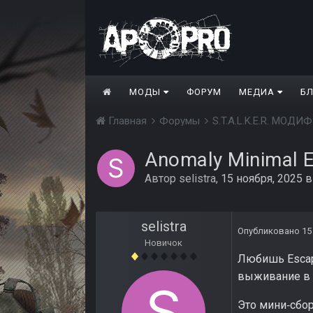
МОДЫ
ФОРУМ
МЕДИА
Б
Главная
Форумы
S.T.A.L.K.E.R. МО
Anomaly Minimal E
Автор
selistra
,
15 ноября, 2025
selistra
Опубликовано
15
Новичок
Любишь Escap
выживание в з
Это мини‑сбор