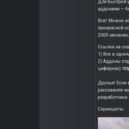
Для быстрой у
аддонами — б
Всё! Можно иг
прекрасной ос
2000 механик,
Ссылка на ска
1) Все в одно
2) Аддоны отд
циферках):
ht
Друзья! Если 
расскажите мн
разработчики 
Скриншоты: