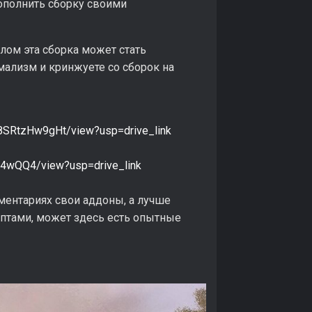
дополнить сборку своими
елом эта сборка может стать
мализм и кринжуете со сборок на
8SRtzHw9gHt/view?usp=drive_link
F4wQQ4/view?usp=drive_link
ментариях свои аддоны, а лучше
иптами, может здесь есть опытные