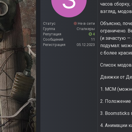
часов сборку,
взгляд, модов
Объясню, поче
Статус
Не в сети
Группа
Сталкеры
ограничено. В
Репутация
4
(и зачастую —
Сообщений
11
Регистрация
05.12.2023
подумал: може
с более крас
Список модов
Движки от Де
1. MCM (можно
2. Положение 
3. Boomsticks
4. Анимации 