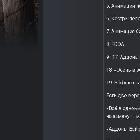
5. Анимации н
6. Костры теп
7. Анимация б
8. FDDA.
9–17. Аддоны
18. «Осень в 
19. Эффекты а
Есть две верс
«Всё в одном»
на замену — м
«Аддоны Editi