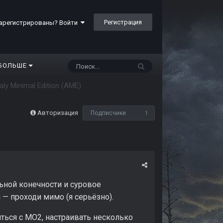
Регистрация
арегистрированы? Войти
БОЛЬШЕ
ly Minimal Edition (AME)
Авторизация
Подписчики
1
ьной конечности и суровое
 — проходи мимо (я серьёзно).
иться с MO2, настраивать несколько