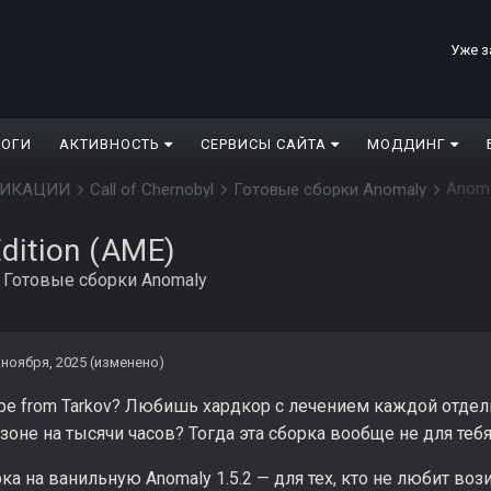
Уже з
ЛОГИ
АКТИВНОСТЬ
СЕРВИСЫ САЙТА
МОДДИНГ
Anoma
ДИФИКАЦИИ
Call of Chernobyl
Готовые сборки Anomaly
dition (AME)
в
Готовые сборки Anomaly
 ноября, 2025
(изменено)
e from Tarkov? Любишь хардкор с лечением каждой отдел
оне на тысячи часов? Тогда эта сборка вообще не для тебя
ка на ванильную Anomaly 1.5.2 — для тех, кто не любит воз