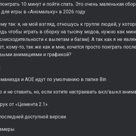
 поиграть 10 минут и пойти спать. Это очень маленькая сб
 для игры в «Аномальку» в 2026 году.
му так: я, на мой взгляд, отношусь к группе людей, у кот
едь чтобы играть в сборку на тысячу модов, нужно как ми
 снисходительности к вылетам и багам). А так как я не яв
т, кому‑то, так же как и мне, хочется просто поиграть пос
ивыми анимациями и графикой?
:
манизда и АОE идут по умолчанию в папке Bin
 и не ставить, но, если хотите настраивать вкл/выкл анима
рук от «Цемента 2.1».
 последней доступной версии.
камеры.