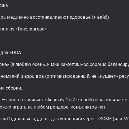
ожа.
ерь медленно восстанавливают здоровье (+ вайб).
олта из «Ганслингера».
 для FDDA.
зоне» (я люблю осень, и мне кажется, мод хорошо балансир
номалий и взрывов (оптимизированный, не «кушает» ресурс
ии сборки:
 — просто скачиваете Anomaly 1.5.2 c moddb и закидываете
ожно играть на любом рендере: конфликтов нет.
on» Отдельные аддоны для установки через JSGME (или MO2