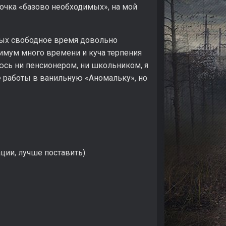
орочка «базово необходимых», на мой
орых свободное время довольно
нимум много времени и куча терпения
ляюсь ни пенсионером, ни школьником, я
ле работы в ванильную «Аномальку», но
ции, лучше поставить).