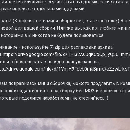
становки скачивайте версию «всё в одном». Если хотите 
ерите версию с отдельными аддонами.
рать! (Конфликтов в мини‑сборке нет, вылетов тоже.) В ц
новой для вашей сборки. Или же вы, как и я, любите мини
 которыми вы никогда не будете пользоваться.
чивание - используйте 7-zip для распаковки архива:
м:
https://drive.google.com/file/d/1HI32A60qKCdQp_yQ561mm
ельно (подключать в порядке как указано на
tps://drive.google.com/file/d/1VmjH9Fdcb0mkBmjjk7eZzwL-ks
вам понравилась мини сборочка, можете предлагать в ком
е как их адаптировать под сборку без МО2 и возни со скр
готовые поделится наработками, не стесняйтесь ;)