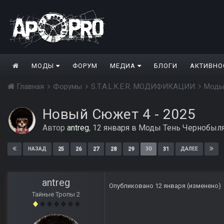
МОДЫ
ФОРУМ
МЕДИА
БЛОГИ
АКТИВНО
Главная
Форумы
S.T.A.L.K.E.R. МОДИФИКАЦИИ
Моды
Новый Сюжет 4 - 2025
Автор
antreg
,
12 января
в
Моды Тень Чернобыл
25
26
27
28
29
30
31
НАЗАД
ДАЛЕЕ
antreg
Опубликовано
12 января
(изменено)
Тайные Тропы 2