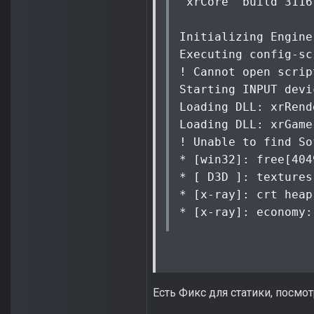
'xrCore' build 3116
Initializing Engine.
Executing config-sc
! Cannot open scrip
Starting INPUT devic
Loading DLL: xrRend
Loading DLL: xrGame.
! Unable to find So
* [win32]: free[404
* [ D3D ]: textures[
* [x-ray]: crt heap
* [x-ray]: economy:
Есть Фикс для статики, посмо