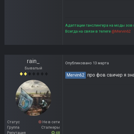
Адаптации ганслингера на моды зов
Всегда на связи в телеге
@Mervin62
rain_
Опубликовано
13 марта
Бывалый
про фов свичер я зн
Mervin62
Статус
Не в сети
Группа
Сталкеры
Репутация
48