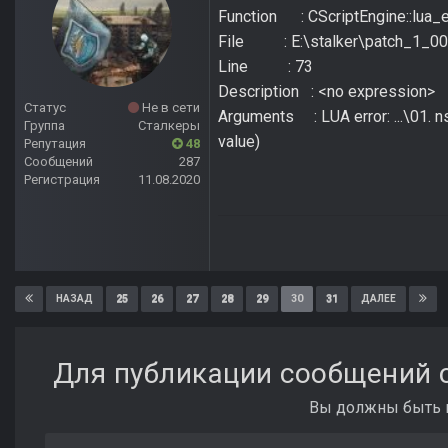
Function : CScriptEngine::lua_e
File : E:\stalker\patch_1_00
Line : 73
Description : <no expression>
Статус
Не в сети
Arguments : LUA error: ...\01. n
Группа
Сталкеры
value)
Репутация
48
Сообщений
287
Регистрация
11.08.2020
25
26
27
28
29
30
31
НАЗАД
ДАЛЕЕ
Для публикации сообщений с
Вы должны быть п