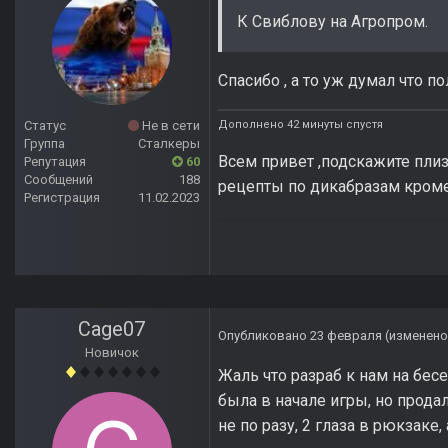
К Свиблову на Агропром.
Спасибо , а то уж думал что 
Дополнено 42 минуты спустя
Статус
Не в сети
Группа
Сталкеры
Всем привет ,подскажите плиз (
Репутация
60
Сообщений
188
рецепты по дикабразам кроме Э
Регистрация
11.02.2023
Cage07
Опубликовано
23 февраля
(изменено
Новичок
Жаль что разраб к нам на бес
была в начале игры, но продал
не по разу, 2 глаза в рюкзаке, 