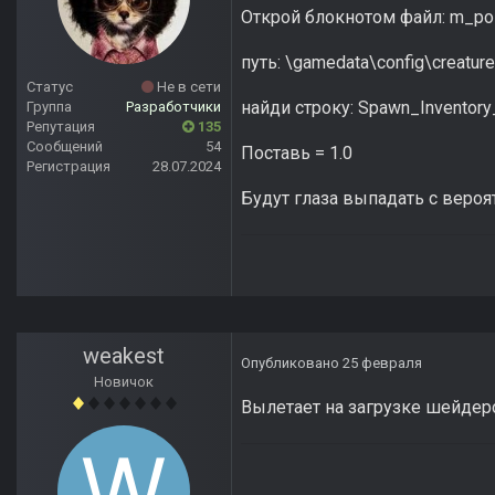
Открой блокнотом файл: m_polt
путь: \gamedata\config\creatur
Статус
Не в сети
найди строку: Spawn_Inventory_
Группа
Разработчики
Репутация
135
Сообщений
54
Поставь = 1.0
Регистрация
28.07.2024
Будут глаза выпадать с вероя
weakest
Опубликовано
25 февраля
Новичок
Вылетает на загрузке шейдеро