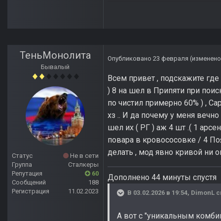
ТеньМонолита
Опубликовано
23 февраля
(изменено
Бывалый
Всем привет , подскажите где 
) 8 на шел в Припяти при поис
по чистил примерно 60% ) , Са
хз .. И да почему у меня вечн
шел их ( РГ ) аж 4 шт .( 1 ар
повара в кровососовке / 4 Поя
делать , мод явно кривой ни оп
Статус
Не в сети
Группа
Сталкеры
Репутация
60
Дополнено 44 минуты спустя
Сообщений
188
Регистрация
11.02.2023
В 03.02.2026 в 19:54,
DimonL
с
А вот с "уникальным комби