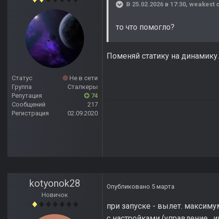
В 25.02.2026 в 17:30,
weakest
с
то что помогло?
Поменяй статику на динамику.
Статус
Не в сети
Группа
Сталкеры
Репутация
74
Сообщений
217
Регистрация
02.09.2020
kotyonok28
Опубликовано
5 марта
Новичок
при запуске - вылет. максиму
с настройками (управление , 