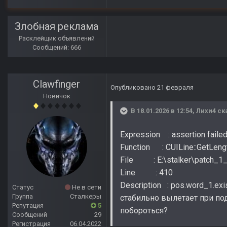
Злобная реклама
Расклейщик объявлений
Сообщений: 666
Clawfinger
Опубликовано
21 февраля
Новичок
В 18.01.2026 в 12:54,
Лихи4
ск
Expression : assertion faile
Function : CUILine::GetLeng
File : E:\stalker\patch_1_
Line : 410
Description : pos.word_1.exis
Статус
Не в сети
Группа
Сталкеры
стабильно вылетает при под
Репутация
5
побороться?
Сообщений
29
Регистрация
06.04.2022