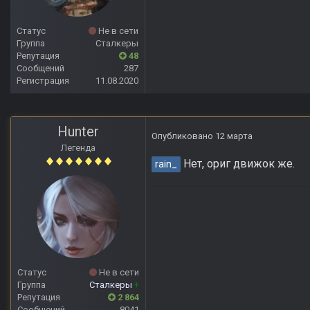
Статус
Не в сети
Группа
Сталкеры
Репутация
48
Сообщений
287
Регистрация
11.08.2020
Hunter
Опубликовано
12 марта
Легенда
Нет, ориг движок же.
rain_
Статус
Не в сети
Группа
Сталкеры
+
Репутация
2 864
Сообщений
8041