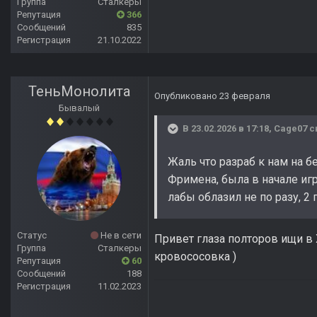
Группа
Сталкеры
Репутация
366
Сообщений
835
Регистрация
21.10.2022
ТеньМонолита
Опубликовано
23 февраля
Бывалый
В 23.02.2026 в 17:18,
Cage07
с
Жаль что разраб к нам на б
Фримена, была в начале игр
лабы облазил не по разу, 2 г
Статус
Не в сети
Привет глаза полторов ищи в Х
Группа
Сталкеры
кровососовка )
Репутация
60
Сообщений
188
Регистрация
11.02.2023