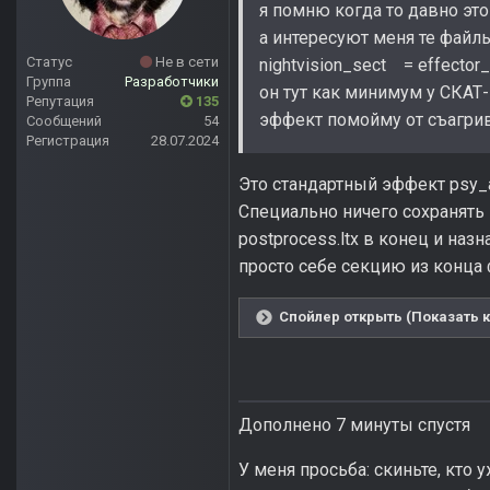
я помню когда то давно это
а интересуют меня те фай
Статус
Не в сети
nightvision_sect = effector_
Группа
Разработчики
он тут как минимум у СКАТ
Репутация
135
эффект помойму от съагрив
Сообщений
54
Регистрация
28.07.2024
Это стандартный эффект psy_a
Специально ничего сохранять 
postprocess.ltx в конец и наз
просто себе секцию из конца
Спойлер открыть (Показать к
Дополнено 7 минуты спустя
У меня просьба: скиньте, кто 