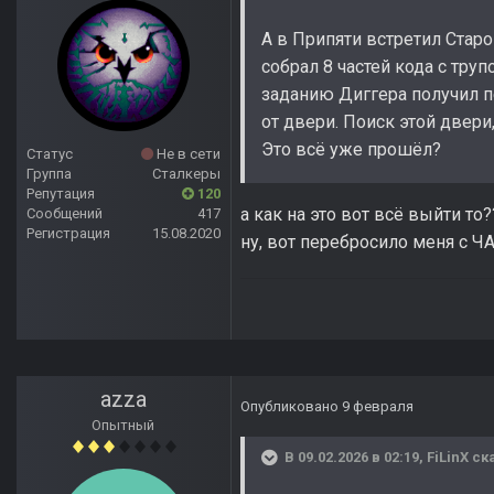
А в Припяти встретил Стар
собрал 8 частей кода с тру
заданию Диггера получил п
от двери. Поиск этой двери,
Это всё уже прошёл?
Статус
Не в сети
Группа
Сталкеры
Репутация
120
а как на это вот всё выйти т
Сообщений
417
Регистрация
15.08.2020
ну, вот перебросило меня с Ч
azza
Опубликовано
9 февраля
Опытный
В 09.02.2026 в 02:19,
FiLinX
ска