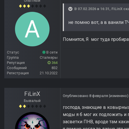
Опытный
В 07.02.2026 в 16:31,
FiLinX
ска
не помню вот, а в ванили Т
Помнится, Я мог туда пробира
Статус
В сети
Группа
Сталкеры
Репутация
364
Сообщений
832
Регистрация
21.10.2022
FiLinX
Опубликовано
8 февраля
(изменено)
Бывалый
господа, знающие в ковырных 
моды я б мог их подложить и
засветки ПНВ, вроде там какие
я помню когда то давно это у