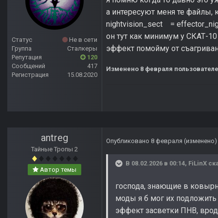
а интересуют меня те файлы,
nightvision_sect = effector_ni
он тут как минимум у СКАТ-10
Статус
Не в сети
эффект помойму от съагриван
Группа
Сталкеры
Репутация
120
Сообщений
417
Изменено
8 февраля
пользователе
Регистрация
15.08.2020
antreg
Опубликовано
8 февраля
(изменено)
Тайные Тропы 2
В 08.02.2026 в 00:14,
FiLinX
ска
Автор темы
господа, знающие в ковырн
моды я б мог их подложить
эффект засветки ПНВ, вроде