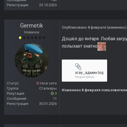
Регистрация
23.10.2020
Germetik
Опубликовано
8 февраля
(изменено)
Новичок
Дошёл до янтаря. Любая загру
полыхает знатно
xray_админ.log
Недоступно
Статус
Не в сети
Группа
Сталкеры
Изменено
8 февраля
пользователе
Репутация
3
Сообщений
11
Регистрация
30.01.2026