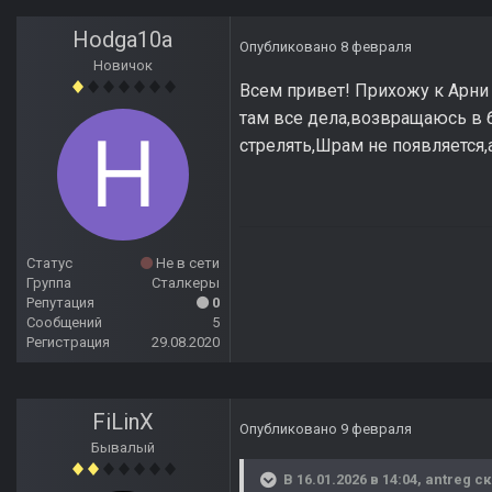
Hodga10a
Опубликовано
8 февраля
Новичок
Всем привет! Прихожу к Арни 
там все дела,возвращаюсь в б
стрелять,Шрам не появляется,а
Статус
Не в сети
Группа
Сталкеры
Репутация
0
Сообщений
5
Регистрация
29.08.2020
FiLinX
Опубликовано
9 февраля
Бывалый
В 16.01.2026 в 14:04,
antreg
ск