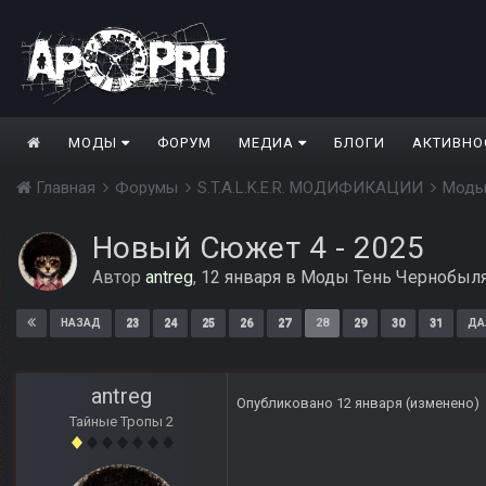
МОДЫ
ФОРУМ
МЕДИА
БЛОГИ
АКТИВНО
Главная
Форумы
S.T.A.L.K.E.R. МОДИФИКАЦИИ
Моды
Новый Сюжет 4 - 2025
Автор
antreg
,
12 января
в
Моды Тень Чернобыл
23
24
25
26
27
28
29
30
31
НАЗАД
ДА
antreg
Опубликовано
12 января
(изменено)
Тайные Тропы 2