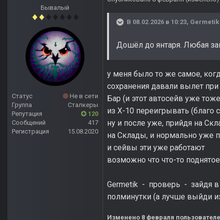
Бывалый
В 08.02.2026 в 10:23,
Germetik
Дошёл до янтаря. Любая заг
у меня было то же самое, ког
сохранения давали вылет при
Статус
Не в сети
Бар (и этот автосейв уже тож
Группа
Сталкеры
из Х-10 переигрывать (благо с
Репутация
120
ну и после уже, прийдя на Ск
Сообщений
417
Регистрация
15.08.2020
на Склады, и нормально уже 
и сейвы эти уже работают
возможно что что-то поднятое
Germetik - проверь - зайдя в
полминутки (а лучше выйди из 
Изменено
8 февраля
пользователе