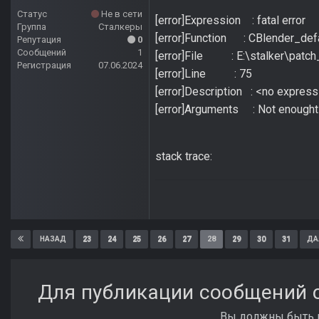
Статус
Не в сети
[error]Expression : fatal error
Группа
Сталкеры
[error]Function : CBlender_defa
Репутация
0
Сообщений
1
[error]File : E:\stalker\patc
Регистрация
07.06.2024
[error]Line : 75
[error]Description : <no express
[error]Arguments : Not enought 
stack trace:
23
24
25
26
27
28
29
30
31
НАЗАД
ДА
Для публикации сообщений с
Вы должны быть п