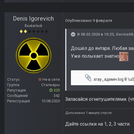
Denis Igorevich
Опубликовано
9 февраля
Бывалый
В 08.02.2026 в 10:23,
Germetik
Дошёл до янтаря. Любая заг
Уже полыхает знатно
xray_админ.log
8 \u043a\
Статус
Не в сети
Группа
Сталкеры
Репутация
325
Сообщений
342
Запасайся огнетушителями. (ч
Регистрация
10.08.2020
Дополнено 1 минуту спустя
Дайте ссылки на 1, 2, 3 части.