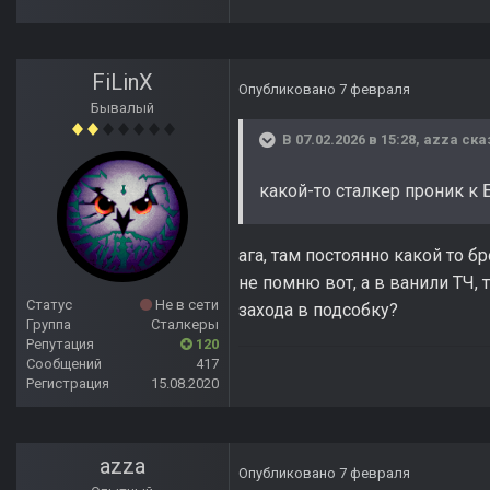
FiLinX
Опубликовано
7 февраля
Бывалый
В 07.02.2026 в 15:28,
azza
ска
какой-то сталкер проник к
ага, там постоянно какой то бр
не помню вот, а в ванили ТЧ, 
Статус
Не в сети
захода в подсобку?
Группа
Сталкеры
Репутация
120
Сообщений
417
Регистрация
15.08.2020
azza
Опубликовано
7 февраля