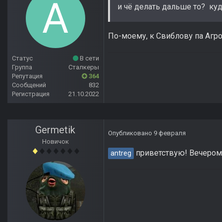
и чё делать дальше то? куд
По-моему, к Свиблову па Агр
Статус
В сети
Группа
Сталкеры
Репутация
364
Сообщений
832
Регистрация
21.10.2022
Germetik
Опубликовано
9 февраля
Новичок
приветствую! Вечером 
antreg