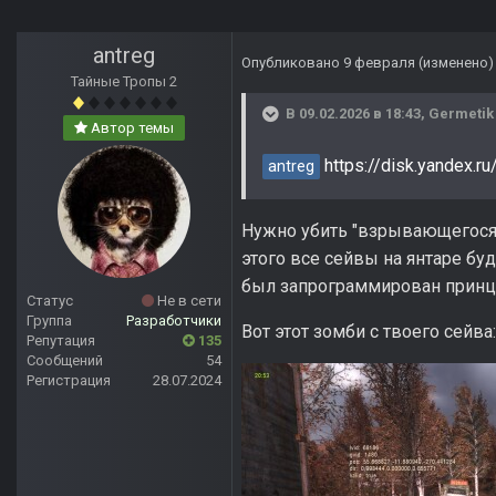
antreg
Опубликовано
9 февраля
(изменено)
Тайные Тропы 2
В 09.02.2026 в 18:43,
Germetik
Автор темы
https://disk.yandex
antreg
Нужно убить "взрывающегося" 
этого все сейвы на янтаре буд
был запрограммирован принци
Статус
Не в сети
Группа
Разработчики
Вот этот зомби с твоего сейва:
Репутация
135
Сообщений
54
Регистрация
28.07.2024