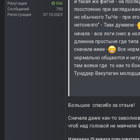
и такая же фигня - на посл
Репутация
506
поостоянно при заглядывани
Сообщений
750
Регистрация
07.10.2025
но обычного ТыЧе - при эт
нетонеэто" - Таак думаем -
начала - все логи снес в но
длиинна простыня где типа 
сначала ииии -
Все норм 
нормально общаются и нету 
там вояки где то как то б
Тунддер Вакутагин молодц
Большое спасибо за отзыв!
Сначала даже как-то заволнов
чтоб над головой не маячили
Изменено
25 января
пользователе