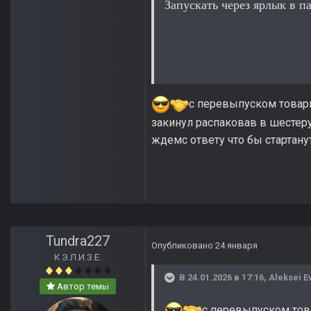
Запускать через ярлык в 
с перевыпуском товари
закинул распаковав в шестеруТ
ждемс ответу что бы стартану
Tundra227
Опубликовано
24 января
К Э.Л.И.З.Е.
В 24.01.2026 в 17:16,
Aleksei E
Автор темы
с перевыпуском това