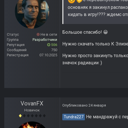
основняк я закинул распако
кидать в игру!??? ждемс от
Большое спасибо!
😀
Статус
Не в сети
Группа
Разработчики
Нужно скачать только К Элизе O
Репутация
506
Сообщений
750
Нужно просто закинуть только 
Регистрация
07.10.2025
значок радиации
:)
VovanFX
Опубликовано
24 января
Новичок
Не мандражуй с пер
Tundra227