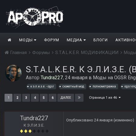
МОДЫ
ФОРУМ
МЕДИА
БЛОГИ
АКТИВНО
Главная
Форумы
S.T.A.L.K.E.R. МОДИФИКАЦИИ
Моды
S.T.A.L.K.E.R. К Э.Л.И.З.Е. 
Автор
Tundra227
,
24 января
в
Моды на OGSR Eng
к э.л.и.з.е. - ogsr
сюжетный мод
полнометражка
ogsr en
Страница 1 из 46
1
2
3
4
5
6
ДАЛЕЕ
Tundra227
Опубликовано
24 января
(изменено)
К Э.Л.И.З.Е.