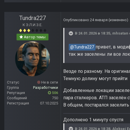
Tundra227
Опубликовано
24 января
(изменено)
К Э.Л.И.З.Е.
В 24.01.2026 в 18:35,
mhsatan
Автор темы
привет, в моди
@Tundra227
так же заселены ли все ло
Везде по разному. На оригина
Темную долину могут прийти
Статус
Не в сети
Группа
Разработчики
Добавленные локации заселены
Репутация
506
пара сталкеров. АТП заселён 
Сообщений
750
Регистрация
07.10.2025
В общем, постарался заселить
Дополнено 1 минуту спустя
В 24.01.2026 в 18:38,
Aleksei E