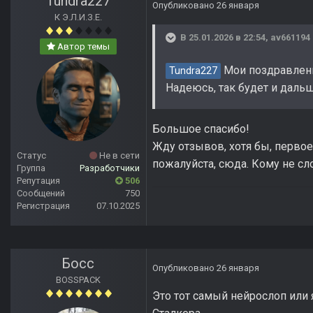
Tundra227
Опубликовано
26 января
К Э.Л.И.З.Е.
В 25.01.2026 в 22:54,
av661194
Автор темы
Мои поздравления
Tundra227
Надеюсь, так будет и дальш
Большое спасибо!
Жду отзывов, хотя бы, первое 
Статус
Не в сети
пожалуйста, сюда. Кому не сл
Группа
Разработчики
Репутация
506
Сообщений
750
Регистрация
07.10.2025
Босс
Опубликовано
26 января
BOSSPACK
Это тот самый нейрослоп или 