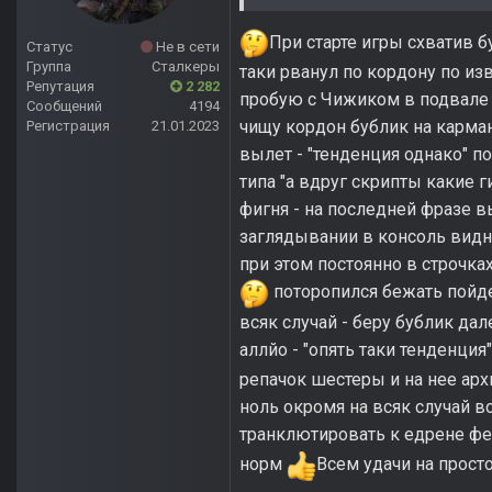
При старте игры схватив б
Статус
Не в сети
Группа
Сталкеры
таки рванул по кордону по из
Репутация
2 282
пробую с Чижиком в подвале 
Сообщений
4194
чищу кордон бублик на карман
Регистрация
21.01.2023
вылет - "тенденция однако" п
типа "а вдруг скрипты какие г
фигня - на последней фразе в
заглядывании в консоль видно
при этом постоянно в строчка
поторопился бежать пойдем
всяк случай - беру бублик дал
аллйо - "опять таки тенденция
репачок шестеры и на нее арх
ноль окромя на всяк случай во
транклютировать к едрене фе
норм
Всем удачи на прост