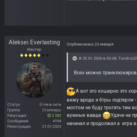
Aleksei Everlasting
Опубликовано
25 января
Мастер
В 25.01.2026 в 03:48,
Tundra22
Всех можно транклюкиров
А вот это кошерно это х
вижу вроде и бтры подтерли -
Статус
Не в сети
мостом не буду трогать там в
Группа
Сталкеры
вумные вааще
Удачи на п
Репутация
2 282
Сообщений
4194
начинал и продолжал а игра в
Регистрация
21.01.2023