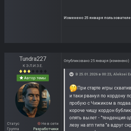
Изменено
25 января
пользователем
Tundra227
Опубликовано
25 января
(изменено)
К Э.Л.И.З.Е.
В 25.01.2026 в 00:23,
Aleksei E
Автор темы
При старте игры схватив
и таки рванул по кордону п
пробую с Чижиком в подвал
короче чищу кордон бублик 
опять вылет - "тенденция о
Статус
Не в сети
лезу на атп типа "а вдруг с
Группа
Разработчики