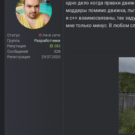
одно дело когда правки движк
моддеры помимо движка, пыта
и с++ взаимосвязаны, так заду
мне только минус. В любом с
Статус
Не в сети
Группа
Разработчики
Репутация
282
Сообщений
328
Регистрация
29.07.2020