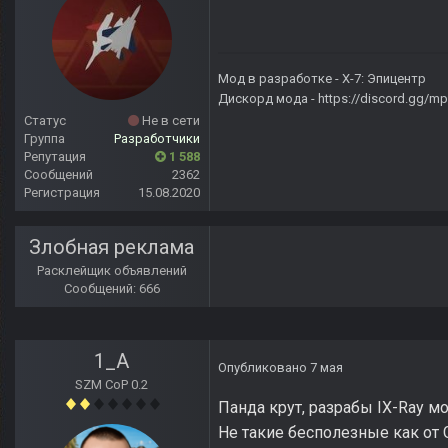
Мод в разработке -
X-7: Эпицентр
Дискорд мода -
https://discord.gg/
Статус
Не в сети
Группа
Разработчики
Репутация
1 588
Сообщений
2362
Регистрация
15.08.2020
Злобная реклама
Расклейщик объявлений
Сообщений: 666
1_A
Опубликовано
7 мая
SZM CoP 0.2
Панда крут, разрабы IX-Ray м
Не такие бесполезные как от 