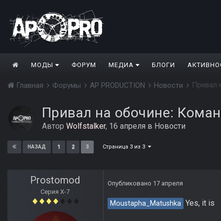
МОДЫ
ФОРУМ
МЕДИА
БЛОГИ
АКТИВНО
Привал 
Главная
Форумы
AP PRODUCTION
Новости
Привал на обочине: Команд
Автор
Wolfstalker
,
16 апреля
в
Новости
Страница 3 из 3
1
2
3
НАЗАД
Prostomod
Опубликовано
17 апреля
Серия Х-7
Yes, it is
Moustapha_Matushka