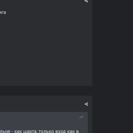
ига
ня - как шахта, только вход как в