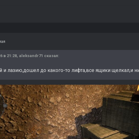
мая
6 в 21:28,
aleksandr71
сказал:
ей и лазию,дошел до какого-то лифта,все ящики щелкал,и н