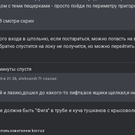
ом с теми пещерками - просто пойди по периметру пригорка
38 смотри скрин
того входа в штольню, если постараться, можно попасть на 
Обратно спустится на локу не получится, но можно перейтит
минуты спустя
6 в 21:28,
aleksandr71
сказал:
ей и лазию,дошел до какого-то лифта,все ящики щелкал,и н
е должна быть "Фига" в трубе и куча тушканов с крысовол
пользователем korruz