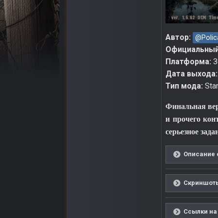
Автор:
@Polic
Официальный
Платформа:
З
Дата выхода
Тип мода:
Sta
Финальная вер
и прочего кон
серьезное зад
Описание о
Скриншоты
Ссылки на 