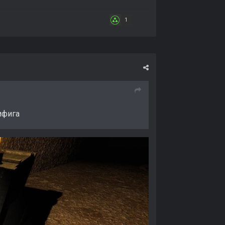
1
ифига