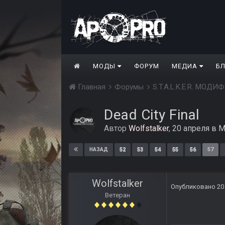
МОДЫ
ФОРУМ
МЕДИА
Б
Главная
Форумы
S.T.A.L.K.E.R. МО
Dead City Final
Автор
Wolfstalker
,
20 апреля
в
М
52
53
54
55
56
57
НАЗАД
Wolfstalker
Опубликовано
20
Ветеран