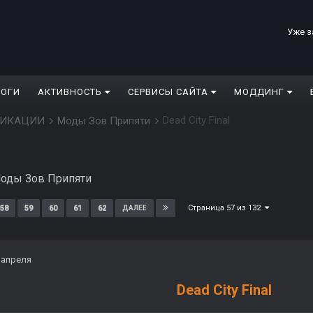
Уже з
ЛОГИ
АКТИВНОСТЬ
СЕРВИСЫ САЙТА
МОДДИНГ
Dead City Final
ДИФИКАЦИИ
Моды Зов Припяти
оды Зов Припяти
Страница 57 из 132
58
59
60
61
62
ДАЛЕЕ
 апреля
Dead City Final