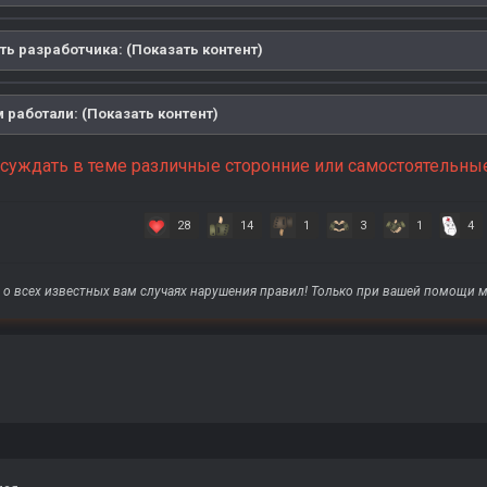
ь разработчика: (Показать контент)
 работали: (Показать контент)
бсуждать в теме различные сторонние или самостоятельны
28
14
1
3
1
4
о всех известных вам случаях нарушения правил! Только при вашей помощи м