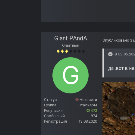
Giant PAndA
Опубликовано
3 
Опытный
В 03.05.202
да ,вот в н
Статус
Не в сети
Группа
Сталкеры
Репутация
472
Сообщений
874
Регистрация
13.08.2020