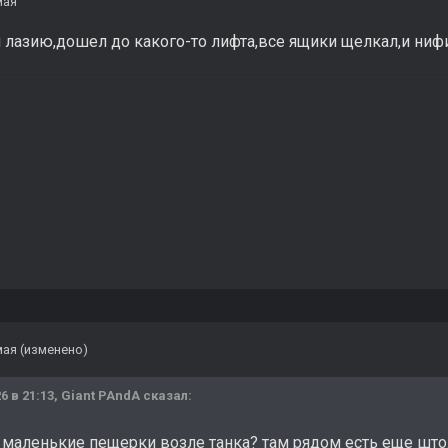
мая
 и лазию,дошел до какого-то лифта,все ящики щелкал,и ниф
мая
(изменено)
6 в 21:13,
Giant PAndA
сказал:
 маленькие пещерки возле танка? там рядом есть еще штоль