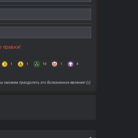
е правки!
1
1
10
1
4
ы сможем преодолеть это болезненное явление! (с)