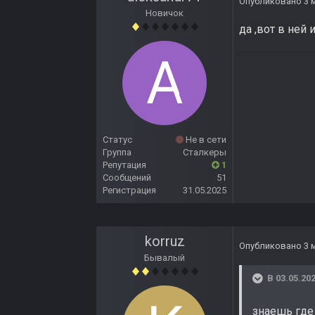
Опубликовано
3 
Новичок
да ,вот в ней
Статус
Не в сети
Группа
Сталкеры
Репутация
1
Сообщений
51
Регистрация
31.05.2025
korruz
Опубликовано
3 
Бывалый
В 03.05.202
знаешь где