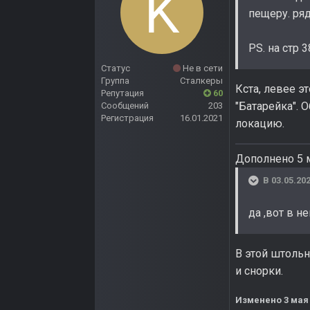
пещеру. ряд
PS. на стр 
Статус
Не в сети
Группа
Сталкеры
Кста, левее э
Репутация
60
"Батарейка". 
Сообщений
203
Регистрация
16.01.2021
локацию.
Дополнено 5 
В 03.05.202
да ,вот в н
В этой штольн
и снорки.
Изменено
3 мая