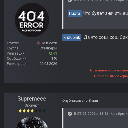
Что будет значить е
Пихта
Да что хош, хош Сик
kriz0pnik
Статус
Не в сети
Группа
Сталкеры
Репутация
61
Сообщений
140
Регистрация
09.03.2026
Нам наплевать на этот мир, 
Сначала мы похерим Землю, 
Supremeee
Опубликовано
8 мая
Эксперт
В 07.05.2026 в 18:31,
kriz0pnik