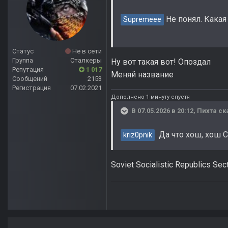
Не понял. Кака
Supremeee
Статус
Не в сети
Группа
Сталкеры
Ну вот такая вот! Опоздал
Репутация
1 017
Меняй название
Сообщений
2153
Регистрация
07.02.2021
Дополнено 1 минуту спустя
В 07.05.2026 в 20:12,
Пихта
ск
Да что хош, хош С
kriz0pnik
Soviet Socialistic Republics Sec