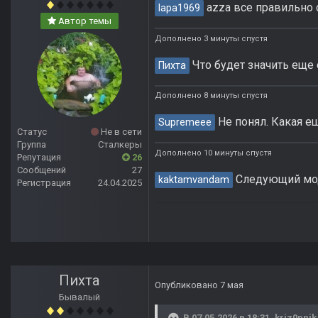
azza все правильно 
lapa1969
Автор темы
Дополнено 3 минуты спустя
Что будет значить еще 
Пихта
Дополнено 8 минуты спустя
Не понял. Какая е
Supremeee
Статус
Не в сети
Группа
Сталкеры
Дополнено 10 минуты спустя
Репутация
26
Сообщений
27
Следующий мод 
kaktamvandam
Регистрация
24.04.2025
Пихта
Опубликовано
7 мая
Бывалый
В 07.05.2026 в 18:31,
kriz0pnik