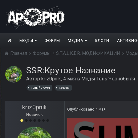
МОДЫ
ФОРУМ
МЕДИА
БЛОГИ
АКТИВНО
Главная
Форумы
S.T.A.L.K.E.R. МОДИФИКАЦИИ
Моды
SSR:Крутое Название
Автор
kriz0pnik
,
4 мая
в
Моды Тень Чернобыля
новый сюжет
квесты
kriz0pnik
Опубликовано
4 мая
Новичок