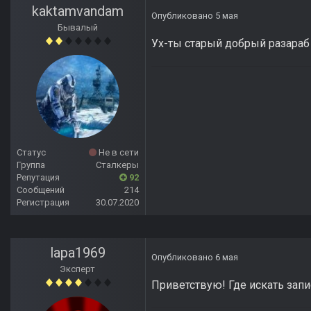
kaktamvandam
Опубликовано
5 мая
Бывалый
Ух-ты старый добрый разараб 
Статус
Не в сети
Группа
Сталкеры
Репутация
92
Сообщений
214
Регистрация
30.07.2020
lapa1969
Опубликовано
6 мая
Эксперт
Приветствую! Где искать зап