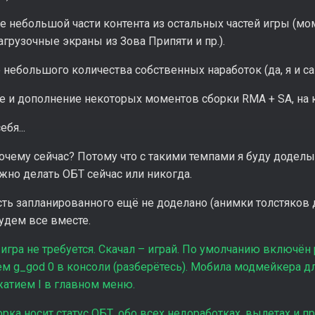
е небольшой части контента из остальных частей игры (мо
агрузочные экраны из Зова Припяти и пр.).
 небольшого количества собственных наработок (да, я и сам
е и дополнение некоторых моментов сборки RMA + SA, на 
бя...
Почему сейчас? Потому что с такими темпами я буду доделыв
ужно делать ОБТ сейчас или никогда.
ть запланированного ещё не доделано (анимки толстяков д
удем все вместе.
игра не требуется. Скачал – играй. По умолчанию включён
 g_god 0 в консоли (разберётесь). Мобила модмейкера дл
жатием I в главном меню.
рка носит статус ОБТ, обо всех недоработках, вылетах и пр