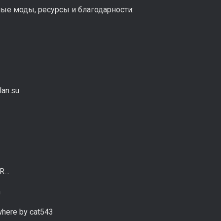
ые моды, ресурсы и благодарности:
lan.su
SR…
h
here by cat543