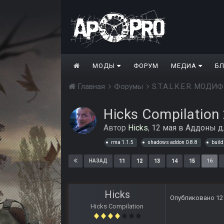
МОДЫ
ФОРУМ
МЕДИА
Б
Главная
Форумы
S.T.A.L.K.E.R. МО
Hicks Compilation 
Автор
Hicks
,
12 мая
в
Аддоны д
rma 1.1.5
shadows addon 0.8.8
build
11
12
13
14
15
16
НАЗАД
Hicks
Опубликовано
12
Hicks Compilation