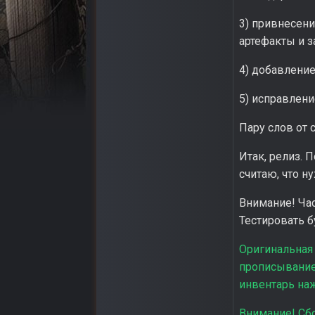
3) привнесени
артефакты и з
4) добавление
5) исправлени
Пару слов от се
Итак, релиз. 
считаю, что н
Внимание! Час
Тестировать б
Оригинальная 
прописыванием
инвентарь на
Внимание! Сбо