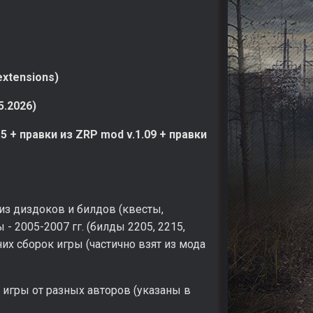
extensions)
5.2026)
.5 + правки из ZRP mod v.1.09 + правки
из диздоков и билдов (квесты,
- 2005-2007 гг. (билды 2205, 2215,
них сборок игры (частично взят из мода
игры от разных авторов (указаны в