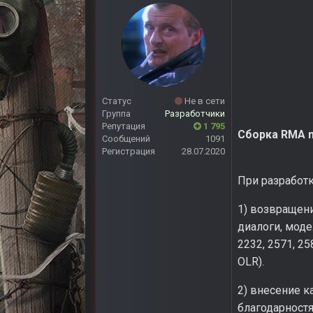
Статус
Не в сети
Группа
Разработчики
Репутация
1 795
Сборка RMA mo
Сообщений
1091
Регистрация
28.07.2020
При разработк
1) возвращен
диалоги, моде
2232, 2571, 2
OLR).
2) внесение к
благодарностя