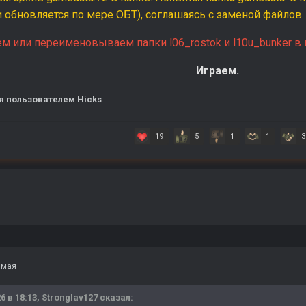
 обновляется по мере ОБТ), соглашаясь с заменой файлов.
м или переименовываем папки l06_rostok и l10u_bunker в па
Играем.
я
пользователем Hicks
19
5
1
1
3
 мая
6 в 18:13,
Stronglav127
сказал: