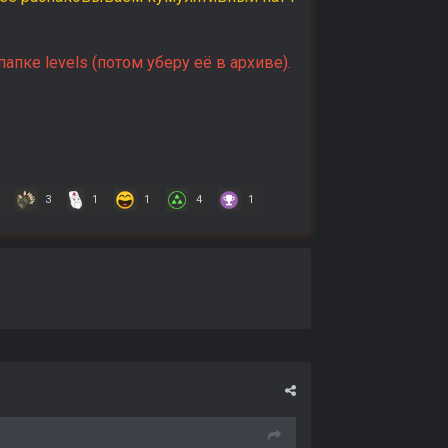
пке levels (потом уберу её в архиве).
3
1
1
4
1