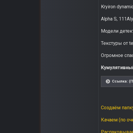
Kryiron dynami
Alpha S, 111A
Модели детект
Текстуры от te
Огромное спас
Кумулятивный
Ссылка: (П
Создаём папку
Качаем (по оч
Распаковываем