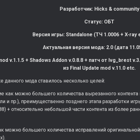
Разработчик: Hicks & community
Статус: ОБТ
Версия игры: Standalone (ТЧ 1.0006 + X-ray 
Актуальная версия мода: 2.0 (дата 11.0
d v.1.1.5 + Shadows Addon v.0.8.8 + патч от lvg_brest v.3
из Final Update mod v.11.0 etc.
е данного мода ставилось несколько целей:
ие как можно большего количества вырезанного контента 
ли и пр.), преимущественно позднего этапа разработки игры 
588) + относительно небольшой части контента из более ран
ак можно большего количества исправлений оригинальной 
х).