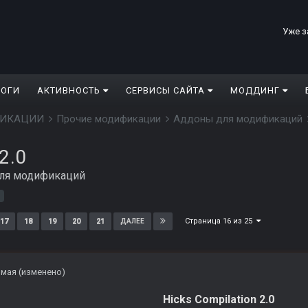
Уже з
ЛОГИ
АКТИВНОСТЬ
СЕРВИСЫ САЙТА
МОДДИНГ
ДИФИКАЦИИ
Прочие модификации
Аддоны для модификаций
2.0
ля модификаций
Страница 16 из 25
17
18
19
20
21
ДАЛЕЕ
 мая
(изменено)
Hicks Compilation 2.0