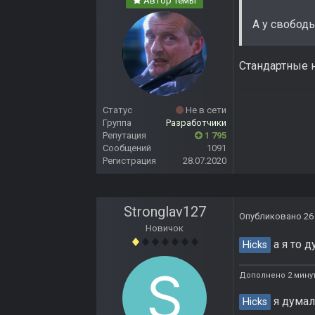
Автор темы
А у свободы
Стандартные н
Статус
Не в сети
Группа
Разработчики
Репутация
1 795
Сообщений
1091
Регистрация
28.07.2020
Stronglav127
Опубликовано
26
Новичок
а я то 
Hicks
Дополнено 2 мину
я думал
Hicks