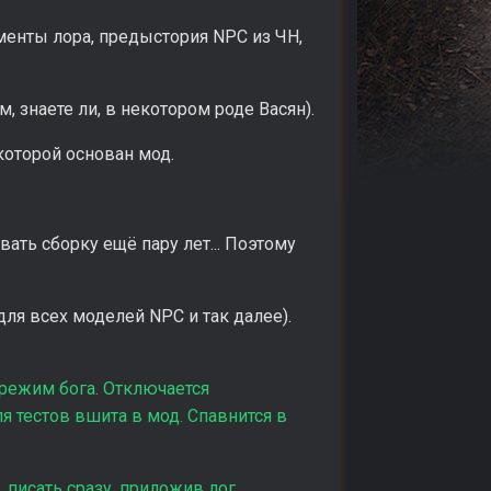
менты лора, предыстория NPC из ЧН,
, знаете ли, в некотором роде Васян).
которой основан мод.
ать сборку ещё пару лет... Поэтому
ля всех моделей NPC и так далее).
 режим бога. Отключается
я тестов вшита в мод. Спавнится в
. писать сразу, приложив лог