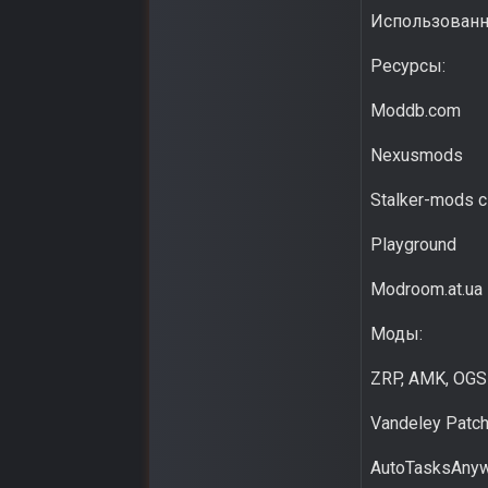
Использованн
Ресурсы:
Moddb.com
Nexusmods
Stalker-mods c
Playground
Modroom.at.ua
Моды:
ZRP, AMK, OG
Vandeley Patc
AutoTasksAnyw