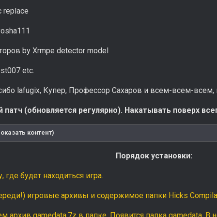
c replace
lyosha111
оров by Xrmpe detector model
st007 etc.
ибо lafugix, Купер, Профессор Сахаров и всем-всем-всем,
 патч (обновляется регулярно). Накатывать поверх всег
оказать контент)
Порядок установки:
, где будет находиться игра.
ереди!) игровые архивы и содержимое папки Hicks Compilati
 архив gamedata.7z в папке. Появится папка gamedata. В