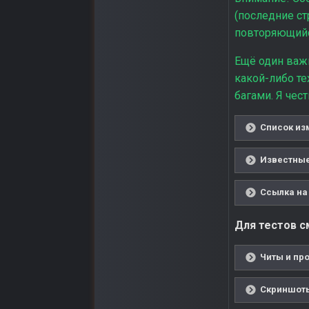
(последние ст
повторяющийся
Ещё один важ
какой-либо те
багами. Я чес
Список из
Известные
Ссылка на 
Для тестов см
Читы и про
Скриншоты