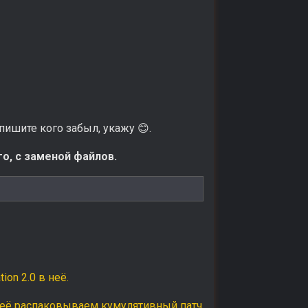
 пишите кого забыл, укажу
.
😊
о, с заменой файлов.
on 2.0 в неё.
 неё распаковываем кумулятивный патч