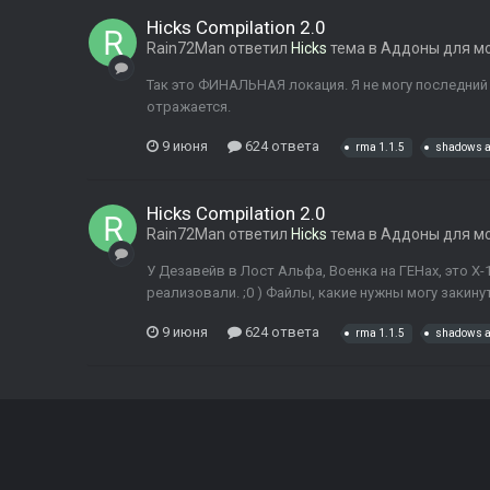
Hicks Compilation 2.0
Rain72Man
ответил
Hicks
тема в
Аддоны для м
Так это ФИНАЛЬНАЯ локация. Я не могу последний 
отражается.
9 июня
624 ответа
rma 1.1.5
shadows a
Hicks Compilation 2.0
Rain72Man
ответил
Hicks
тема в
Аддоны для м
У Дезавейв в Лост Альфа, Военка на ГЕНах, это Х-
реализовали. ;0 ) Файлы, какие нужны могу закину
9 июня
624 ответа
rma 1.1.5
shadows a