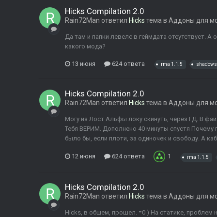
Hicks Compilation 2.0
Rain72Man
ответил
Hicks
тема в
Аддоны для м
Да там и папки левелс в геймдата отсутствует. А 
какого мода?
13 июня
624 ответа
rma 1.1.5
shadows 
Hicks Compilation 2.0
Rain72Man
ответил
Hicks
тема в
Аддоны для м
Могу из Лост Альфы локу скинуть, через ГД. В фа
Тебя ВЕРИМ. Дополнено 40 минуты спустя Почему 
было бы, если плоти, за одиночек и свободу. А каб
12 июня
624 ответа
1
rma 1.1.5
Hicks Compilation 2.0
Rain72Man
ответил
Hicks
тема в
Аддоны для м
Hicks, в общем, прошел. =0 ) На статике, проблем 