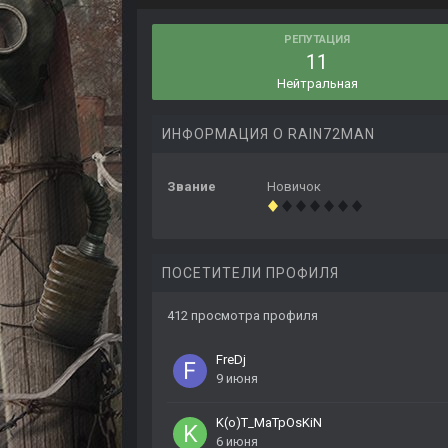
РЕПУТАЦИЯ
11
Нейтральная
ИНФОРМАЦИЯ О RAIN72MAN
Звание
Новичок
ПОСЕТИТЕЛИ ПРОФИЛЯ
412 просмотра профиля
FreDj
9 июня
K(o)T_MaTpOsKiN
6 июня