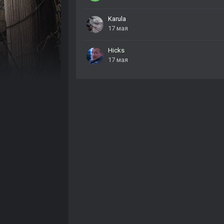
Karula
17 мая
Hicks
17 мая