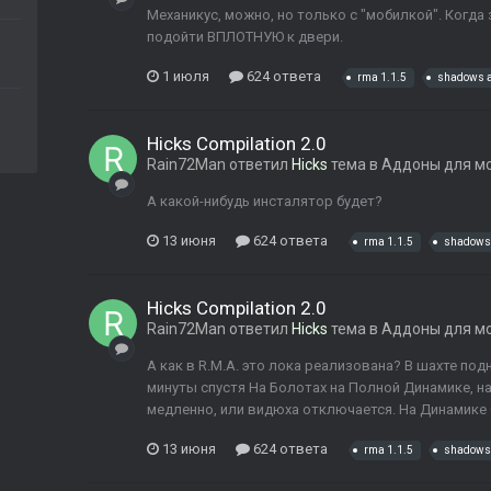
Механикус, можно, но только с "мобилкой". Когда 
подойти ВПЛОТНУЮ к двери.
1 июля
624 ответа
rma 1.1.5
shadows a
Hicks Compilation 2.0
Rain72Man
ответил
Hicks
тема в
Аддоны для м
А какой-нибудь инсталятор будет?
13 июня
624 ответа
rma 1.1.5
shadows 
Hicks Compilation 2.0
Rain72Man
ответил
Hicks
тема в
Аддоны для м
А как в R.M.A. это лока реализована? В шахте по
минуты спустя На Болотах на Полной Динамике, 
медленно, или видюха отключается. На Динамике О
13 июня
624 ответа
rma 1.1.5
shadows 