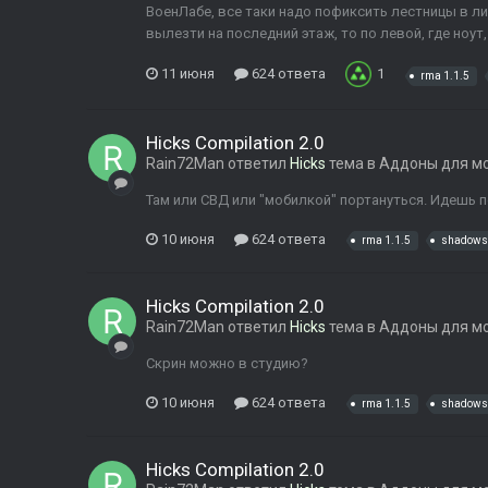
ВоенЛабе, все таки надо пофиксить лестницы в л
вылезти на последний этаж, то по левой, где ноут,
11 июня
624 ответа
1
rma 1.1.5
Hicks Compilation 2.0
Rain72Man
ответил
Hicks
тема в
Аддоны для м
Там или СВД или "мобилкой" портануться. Идешь 
10 июня
624 ответа
rma 1.1.5
shadows 
Hicks Compilation 2.0
Rain72Man
ответил
Hicks
тема в
Аддоны для м
Скрин можно в студию?
10 июня
624 ответа
rma 1.1.5
shadows 
Hicks Compilation 2.0