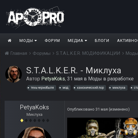
МОДЫ
ФОРУМ
МЕДИА
БЛОГИ
АКТИВНО
Главная
Форумы
S.T.A.L.K.E.R. МОДИФИКАЦИИ
Моды
S.T.A.L.K.E.R. - Миклуха
Автор
PetyaKoks
,
31 мая
в
Моды в разработке
тень чернобыля
мод
канонический лор
миклуха
ст
PetyaKoks
Опубликовано
31 мая
(изменено)
Миклуха