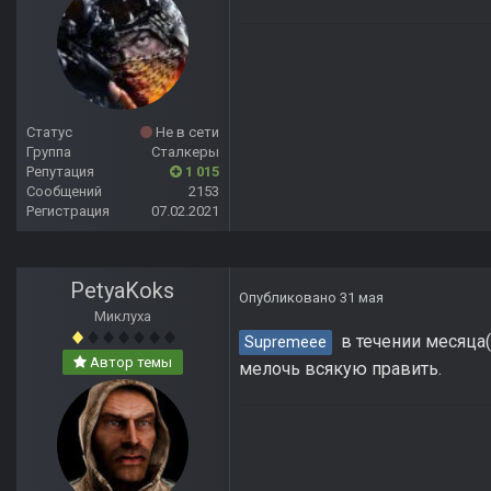
Статус
Не в сети
Группа
Сталкеры
Репутация
1 015
Сообщений
2153
Регистрация
07.02.2021
PetyaKoks
Опубликовано
31 мая
Миклуха
в течении месяца(
Supremeee
Автор темы
мелочь всякую править.