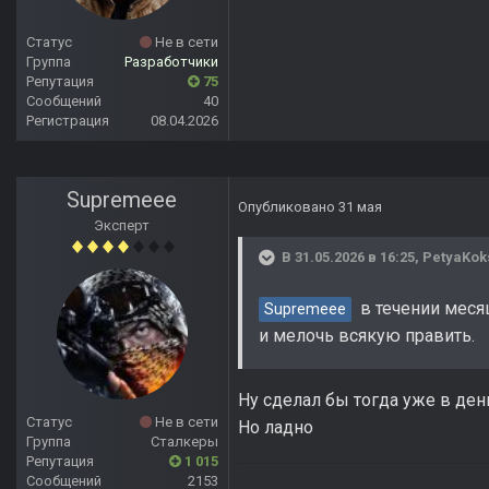
Статус
Не в сети
Группа
Разработчики
Репутация
75
Сообщений
40
Регистрация
08.04.2026
Supremeee
Опубликовано
31 мая
Эксперт
В 31.05.2026 в 16:25,
PetyaKok
в течении месяц
Supremeee
и мелочь всякую править.
Ну сделал бы тогда уже в день
Статус
Не в сети
Но ладно
Группа
Сталкеры
Репутация
1 015
Сообщений
2153