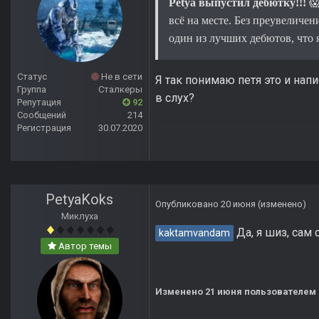
Petya выпустил дебютку!!!

всё на месте. Без преувеличен
один из лучших дебютов, что я 
Статус
Не в сети
Я так понимаю петя это и напи
Группа
Сталкеры
в слух?
Репутация
92
Сообщений
214
Регистрация
30.07.2020
PetyaKoks
Опубликовано
20 июня
(изменено)
Миклуха
Да, я шиз, сам
kaktamvandam
Автор темы
Изменено
21 июня
пользователем 