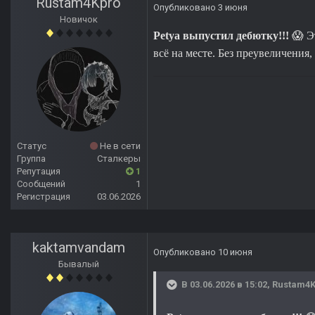
Rustam4Kpro
Опубликовано
3 июня
Новичок
Petya выпустил дебютку!!!
😱
Эт
всё на месте. Без преувеличения,
Статус
Не в сети
Группа
Сталкеры
Репутация
1
Сообщений
1
Регистрация
03.06.2026
kaktamvandam
Опубликовано
10 июня
Бывалый
В 03.06.2026 в 15:02,
Rustam4