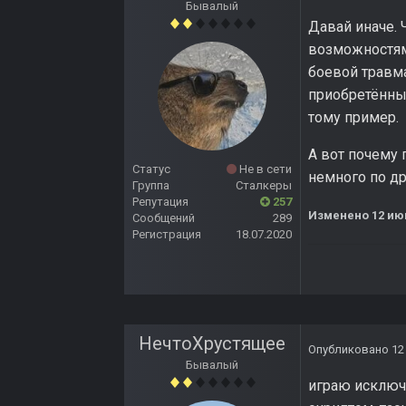
Бывалый
Давай иначе. 
возможностям
боевой травма
приобретённы
тому пример.
А вот почему 
Статус
Не в сети
немного по др
Группа
Сталкеры
Репутация
257
Изменено
12 ию
Сообщений
289
Регистрация
18.07.2020
НечтоХрустящее
Опубликовано
12
Бывалый
играю исключи