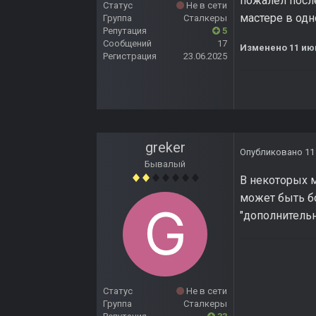
пожалел после
Статус
Не в сети
мастере в од
Группа
Сталкеры
Репутация
5
Сообщений
17
Изменено
11 ию
Регистрация
23.06.2025
greker
Опубликовано
11
Бывалый
В некоторых м
может быть б
"дополнитель
Статус
Не в сети
Группа
Сталкеры