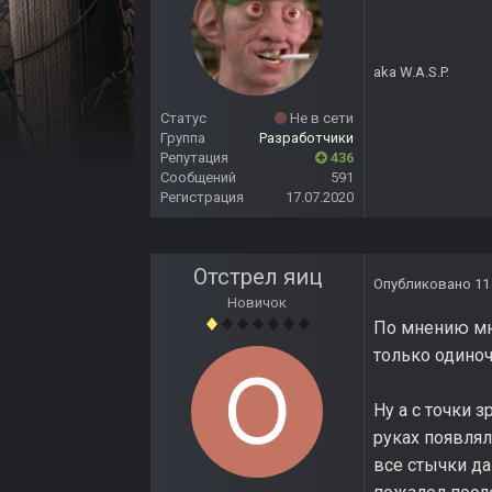
aka W.A.S.P.
Статус
Не в сети
Группа
Разработчики
Репутация
436
Сообщений
591
Регистрация
17.07.2020
Отстрел яиц
Опубликовано
11
Новичок
По мнению мно
только одиноч
Ну а с точки 
руках появлял
все стычки да