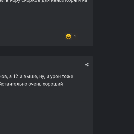
л в нору снорков для кейса Коряги на
1
в, а 12 и выше, ну, и урон тоже
ействительно очень хороший