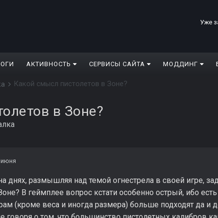
Уже з
ЛОГИ
АКТИВНОСТЬ
СЕРВИСЫ САЙТА
МОДДИНГ
Какой смысл пистолетов в Зоне?
ка
толетов в Зоне?
алка
 июня
на днях, размышляя над темой огнестрела в своей игре, з
Зоне? В геймплее вопрос кстати особенно острый, ибо ест
ам (кроме веса и иногда размера) больше подходят да и д
не говоря о том, что большинство пистолетных калибров к