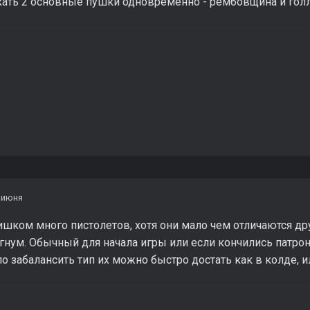
скать 2 основные пушки одновременно - рембовщина и гол
 июня
ишком много пистолетов, хотя они мало чем отличаются друг
нум. Обычный для начала игры или если кончились патро
 забалансить тип их можно быстро достать как в колде, и