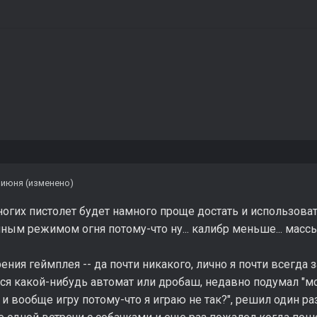
 июня
(изменено)
гих пистолет будет намного проще достать и использоват
ным режимом огня потому-что ну... калибр меньше... массы 
зрения геймплея -- да почти никакого, лично я почти всегда
ся какой-нибудь автомат или дробаш, недавно подумал "м
 и вообще игру потому-что я играю не так?", решил один р