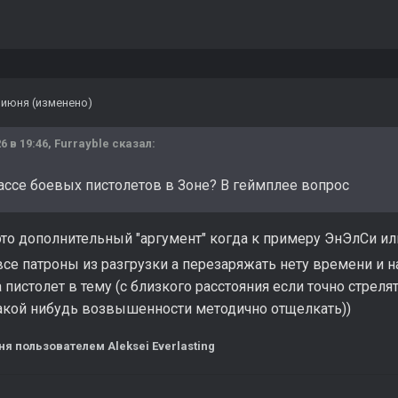
 июня
(изменено)
6 в 19:46,
Furrayble
сказал:
ассе боевых пистолетов в Зоне? В геймплее вопрос
это дополнительный "аргумент" когда к примеру ЭнЭлСи и
се патроны из разгрузки а перезаряжать нету времени и 
а пистолет в тему (с близкого расстояния если точно стрел
акой нибудь возвышенности методично отщелкать))
ня
пользователем Aleksei Everlasting