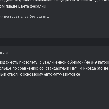
 одной встречи с собачками и еще раз пожалел когда поше
ном плаще цвета фекалий
ня
пользователем Отстрел яиц
 июня
одах есть пистолеты с увеличенной обоймой (не 8-9 патроно
ольше по сравнению со "стандартный ПМ". И иногда это д
ный ствол" к основному автомату/винтовке