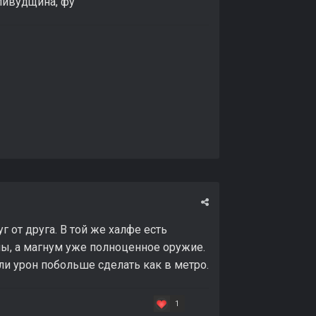
ливудщина, фу
 от друга. В той же халфе есть
ны, а магнум уже полноценное оружие.
ли урон побольше сделать как в метро.
1