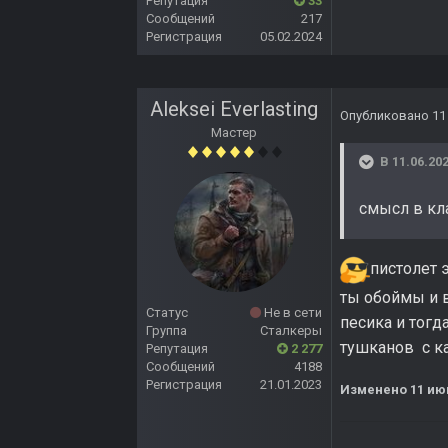
Репутация
33
Сообщений
217
Регистрация
05.02.2024
Aleksei Everlasting
Опубликовано
11
Мастер
В 11.06.202
смысл в кл
пистолет 
ты обоймы и в
Статус
Не в сети
песика и тогд
Группа
Сталкеры
тушканов с к
Репутация
2 277
Сообщений
4188
Регистрация
21.01.2023
Изменено
11 ию