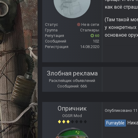
как всё страш
(Там такой мо
Статус
Не в сети
у конкретных 
Группа
Сталкеры
основное ору
Репутация
60
Сообщений
102
Регистрация
14.08.2020
Злобная реклама
Расклейщик объявлений
Сообщений: 666
Опричник
Опубликовано
11
OGSR Mod
Ника
Furrayble