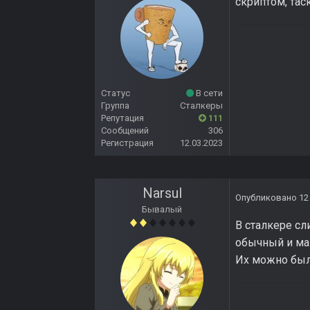
скриптом, та
Статус
В сети
Группа
Сталкеры
Репутация
111
Сообщений
306
Регистрация
12.03.2023
Narsul
Опубликовано
12
Бывалый
В сталкере сл
обычный и маг
Их можно было