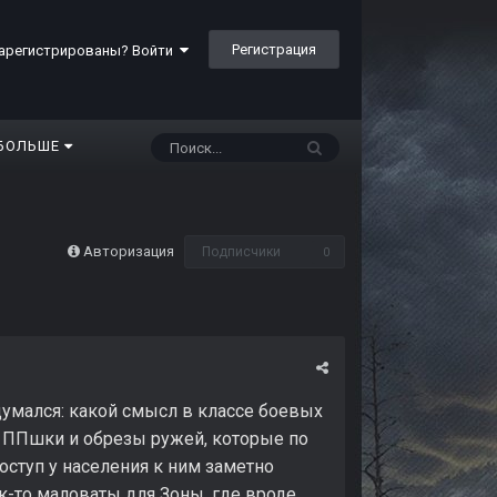
Регистрация
арегистрированы? Войти
БОЛЬШЕ
Авторизация
Подписчики
0
адумался: какой смысл в классе боевых
ь ППшки и обрезы ружей, которые по
оступ у населения к ним заметно
ак-то маловаты для Зоны, где вроде