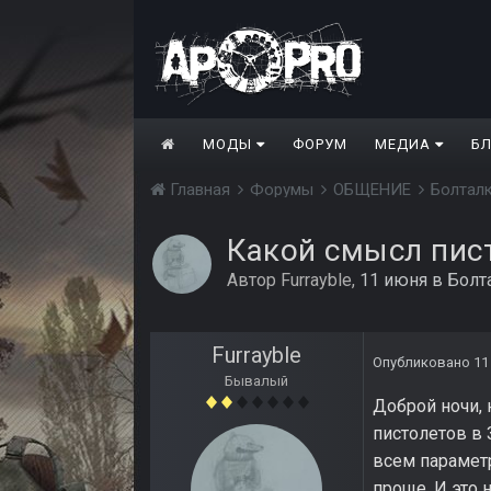
МОДЫ
ФОРУМ
МЕДИА
Б
Главная
Форумы
ОБЩЕНИЕ
Болтал
Какой смысл пис
Автор
Furrayble
,
11 июня
в
Болт
Furrayble
Опубликовано
11
Бывалый
Доброй ночи, 
пистолетов в 
всем параметр
проще. И это 