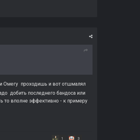
ли Омегу проходишь и вот отшмалял
надо добить последнего бандоса или
ять то вполне эффективно - к примеру
1
3