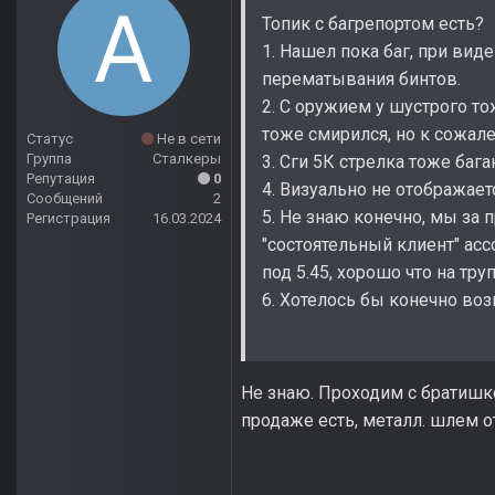
Топик с багрепортом есть?
1. Нашел пока баг, при вид
перематывания бинтов.
2. С оружием у шустрого то
тоже смирился, но к сожале
Статус
Не в сети
Группа
Сталкеры
3. Сги 5К стрелка тоже баг
Репутация
0
4. Визуально не отображает
Сообщений
2
5. Не знаю конечно, мы за 
Регистрация
16.03.2024
"состоятельный клиент" асс
под 5.45, хорошо что на тру
6. Хотелось бы конечно воз
Не знаю. Проходим с братишк
продаже есть, металл. шлем о