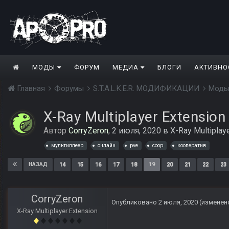
МОДЫ
ФОРУМ
МЕДИА
БЛОГИ
АКТИВНО
Главная
Форумы
S.T.A.L.K.E.R. МОДИФИКАЦИИ
Моды
X-Ray Multiplayer Extension
Автор
CorryZeron
,
2 июля, 2020
в
X-Ray Multiplay
мультиплеер
онлайн
pve
coop
кооператив
14
15
16
17
18
19
20
21
22
23
НАЗАД
CorryZeron
Опубликовано
2 июля, 2020
(изменен
X-Ray Multiplayer Extension