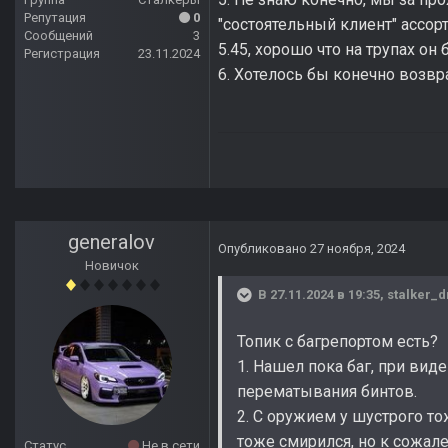
Репутация
0
"состоятельный клиент" ассор
Сообщений
3
5.45, хорошо что на трупах он 
Регистрация
23.11.2024
6. Хотелось бы конечно возвр
generalov
Опубликовано
27 ноября, 2024
Новичок
В 27.11.2024 в 19:35,
stalker_d
Топик с багрепортом есть?
1. Нашел пока баг, при вид
перематывания бинтов.
2. С оружием у шустрого то
тоже смирился, но к сожале
Статус
Не в сети