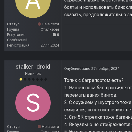
болты и использовать бинокл
сказать, предположительно з
Статус
Не в сети
Группа
Сталкеры
Репутация
0
Сообщений
1
Регистрация
27.11.2024
stalker_droid
Опубликовано
27 ноября, 2024
Новичок
Топик с багрепортом есть?
1. Нашел пока баг, при виде 
перематывания бинтов.
2. С оружием у шустрого тоже
смирился, но к сожалению, не
3. Сги 5К стрелка тоже баган
4. Визуально не отображается
Статус
Не в сети
5. Не знаю конечно, мы за пр
Группа
Сталкеры