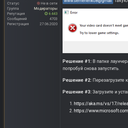
Такую
www.semenenko8@gmail
Статус
Не в сети
Группа
Модераторы
Репутация
6 443
Сообщений
4703
Регистрация
27.06.2020
Решение #1:
В папке лаунчера
попробуй снова запустить.
Решение #2:
Перезагрузите 
Решение #3:
Загрузите и уст
https://aka.ms/vs/17/rele
https://www.microsoft.co