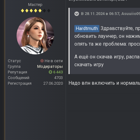
Мастер
В 28.11.2024 в 06:57,
Asuuiio0
Здравствуйте, пр
Hardtmuth
обновить лаунчер, он нажим
опять та же проблема: прос
А ещё он скачав игру, расп
Статус
Не в сети
скачать игру
Группа
Модераторы
Репутация
6 443
Сообщений
4703
Надо впн включить и нормаль
Регистрация
27.06.2020