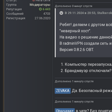
Статус
Не в сети
Группа
Модераторы
Дополнено 0 минут спустя
Репутация
6 443
В 29.11.2024 в 20:53,
Stalkero
Сообщений
4703
Регистрация
27.06.2020
Ребят! делаем с другом вс
"неверный хост".
На видео о решение данной 
В radminVPN создали сеть и
Версия 0.8.2.6 OBT.
Компьютер перезапускал
Брандмауэр отключали?
Дополнено 1 минуту спустя
Да. Безопасный реж
ZEVAKA
Дополнено 1 минуту спустя
в чате? Без поняти
Obscureez