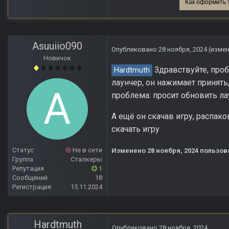
Как оформить 
Asuuiio090
Опубликовано
28 ноября, 2024
(изме
Новичок
Здравствуйте, пробл
Hardtmuth
лаунчер, он нажимает принять,
проблема: просит обновить ла
А ещё он скачав игру, распак
скачать игру
Статус
Не в сети
Изменено
28 ноября, 2024
пользова
Группа
Сталкеры
Репутация
1
Сообщений
18
Регистрация
15.11.2024
Hardtmuth
Опубликовано
28 ноября, 2024