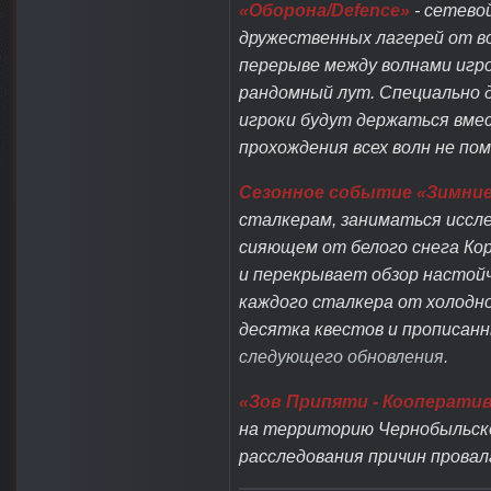
«Оборона/Defence»
- сетево
дружественных лагерей от в
перерыве между волнами игро
рандомный лут. Специально д
игроки будут держаться вме
прохождения всех волн не по
Сезонное событие «Зимни
сталкерам, заниматься иссле
сияющем от белого снега Ко
и перекрывает обзор настой
каждого сталкера от холодно
десятка квестов и прописанн
следующего обновления.
«Зов Припяти - Кооперати
на территорию Чернобыльско
расследования причин провал