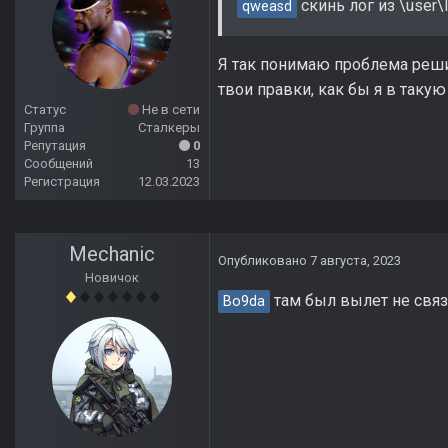
скинь лог из \user\
qweasd
Я так понимаю проблема реши
твои правки, как бы я в таку
Статус
Не в сети
Группа
Сталкеры
Репутация
0
Сообщений
13
Регистрация
12.03.2023
Mechanic
Опубликовано
7 августа, 2023
Новичок
там был вылет не свя
Bo9da