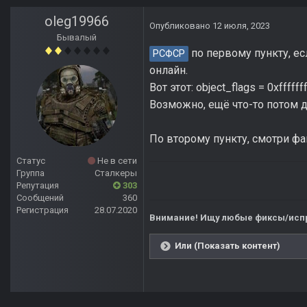
oleg19966
Опубликовано
12 июля, 2023
Бывалый
по первому пункту, ес
РСФСР
онлайн.
Вот этот: object_flags = 0xffffff
Возможно, ещё что-то потом д
По второму пункту, смотри фай
Статус
Не в сети
Группа
Сталкеры
Репутация
303
Сообщений
360
Регистрация
28.07.2020
Внимание! Ищу любые фиксы/испр
Или (Показать контент)