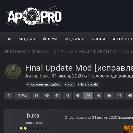
МОДЫ
ФОРУМ
МЕДИА
БЛОГИ
АКТИВНО
Главная
Форумы
S.T.A.L.K.E.R. МОДИФИКАЦИИ
Проч
Final Update Mod [исправ
Автор
buka
,
31 июля, 2020
в
Прочие модификац
исправление ошибок
soc
final update
39
40
41
42
43
44
45
46
47
48
НАЗАД
buka
Опубликовано
31 июля, 2020
(измене
Бывалый