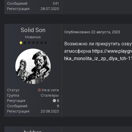
Сообщений
341
Регистрация
28.07.2020
Solid Son
Опубликовано
22 августа, 2023
Новичок
Возможно ли прикрутить озву
атмосферна
https://www.playg
hka_monolita_iz_zp_dlya_tch-
Статус
Не в сети
Группа
Сталкеры
Репутация
0
Сообщений
8
Регистрация
20.08.2023