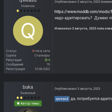
qweasd
Опубликовано
3 августа, 2023
(измен
Новичок
https://www.moddb.com/mods/ful
надо адаптировать? Думаю что
Изменено
3 августа, 2023
пользова
Статус
Не в сети
Группа
Сталкеры
Репутация
8
Сообщений
70
Регистрация
10.06.2022
buka
Опубликовано
3 августа, 2023
Бывалый
да, потребуется адапт
qweasd
Автор темы