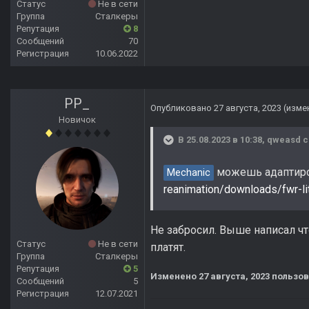
Статус
Не в сети
Группа
Сталкеры
Репутация
8
Сообщений
70
Регистрация
10.06.2022
PP_
Опубликовано
27 августа, 2023
(изме
Новичок
В 25.08.2023 в 10:38,
qweasd
с
можешь адаптир
Mechanic
reanimation/downloads/fwr-lit
Не забросил. Выше написал что
Статус
Не в сети
платят.
Группа
Сталкеры
Репутация
5
Изменено
27 августа, 2023
пользов
Сообщений
5
Регистрация
12.07.2021