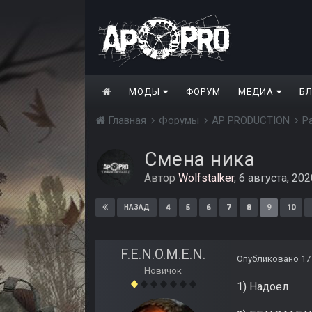
МОДЫ
ФОРУМ
МЕДИА
Б
Главная
Форумы
AP PRODUCTION
Р
Смена ника
Автор
Wolfstalker
,
6 августа, 202
4
5
6
7
8
9
10
НАЗАД
F.E.N.O.M.E.N.
Опубликовано
17
Новичок
1) Надоел