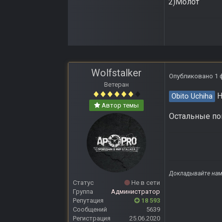
2)Молот
Wolfstalker
Опубликовано
1 
Ветеран
Н
Obito Uchiha
Автор темы
Остальные п
Докладывайте нам 
Статус
Не в сети
Группа
Администратор
Репутация
18 593
Сообщений
5639
Регистрация
25.06.2020