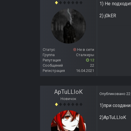
1) Не подходи
2) j0kER
Статус
Не в сети
Группа
Сталкеры
Репутация
12
Сообщений
22
Регистрация
16.04.2021
ApTuLLIoK
Опубликовано
22
Новичок
1)при создани
2)ApTuLLIoK