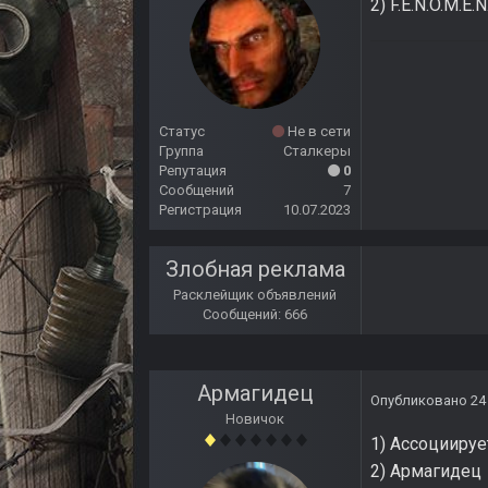
2) F.E.N.O.M.E.N
Статус
Не в сети
Группа
Сталкеры
Репутация
0
Сообщений
7
Регистрация
10.07.2023
Злобная реклама
Расклейщик объявлений
Сообщений: 666
Армагидец
Опубликовано
24
Новичок
1) Ассоцииру
2) Армагидец