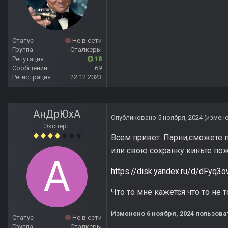
Статус
Не в сети
Группа
Сталкеры
Репутация
18
Сообщений
69
Регистрация
22.12.2023
АнДрЮхА
Опубликовано
5 ноября, 2024
(измен
Эксперт
Всем привет. Парни,сможете п
или свою сохранку киньте пож
https://disk.yandex.ru/d/dFyq3
Что то мне кажется что то не
Изменено
6 ноября, 2024
пользова
Статус
Не в сети
Группа
Сталкеры