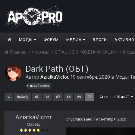
МОДЫ
ФОРУМ
МЕДИА
БЛОГИ
АКТИВНО
Главная
Форумы
S.T.A.L.K.E.R. МОДИФИКАЦИИ
Моды
Dark Path (ОБТ)
Автор
AziatkaVictor
,
19 сентября, 2020
в
Моды Те
новый сюжет
Страница 70 из 70
65
66
67
68
69
70
НАЗАД
AziatkaVictor
Опубликовано
19 сентября, 2020
Мастер