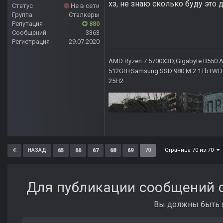
хз, не знаю сколько буду это д
Статус
Не в сети
Группа
Сталкеры
Репутация
880
Сообщений
3363
Регистрация
29.07.2020
AMD Ryzen 7 5700X3D;Gigabyte B550 AO
512GB+Samsung SSD 980 M.2 1Tb+WD Ca
25H2
Страница 70 из 70
65
66
67
68
69
70
НАЗАД
Для публикации сообщений с
Вы должны быть п