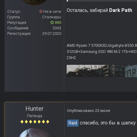
Осталась, забирай
Dark Path
Статус
Не в сети
Группа
Сталкеры
Репутация
880
Сообщений
3363
Регистрация
29.07.2020
AMD Ryzen 7 5700X3D;Gigabyte B550 AO
512GB+Samsung SSD 980 M.2 1Tb+WD Ca
25H2
Hunter
Опубликовано
23 июня
Легенда
спасибо, это бы в шапку 
Raid