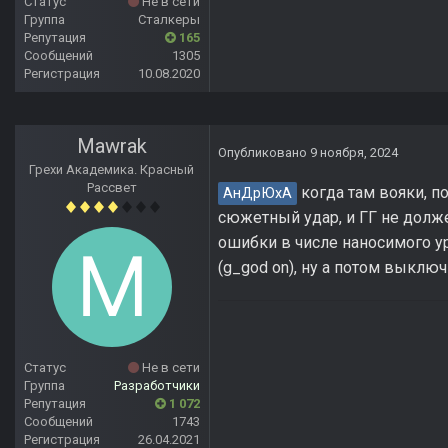
Статус
Не в сети
Группа
Сталкеры
Репутация
165
Сообщений
1305
Регистрация
10.08.2020
Mawrak
Опубликовано
9 ноября, 2024
Грехи Академика. Красный
Рассвет
когда там вояки, п
АнДрЮхА
сюжетный удар, и ГГ не долже
ошибки в числе наносимого ур
(g_god on), ну а потом выклю
Статус
Не в сети
Группа
Разработчики
Репутация
1 072
Сообщений
1743
Регистрация
26.04.2021