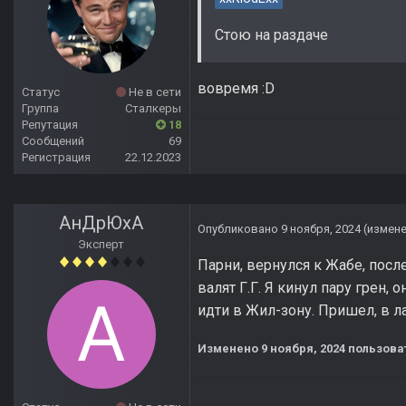
Стою на раздаче
вовремя
:D
Статус
Не в сети
Группа
Сталкеры
Репутация
18
Сообщений
69
Регистрация
22.12.2023
АнДрЮхА
Опубликовано
9 ноября, 2024
(измен
Эксперт
Парни, вернулся к Жабе, после
валят Г.Г. Я кинул пару грен,
идти в Жил-зону. Пришел, в ла
Изменено
9 ноября, 2024
пользова