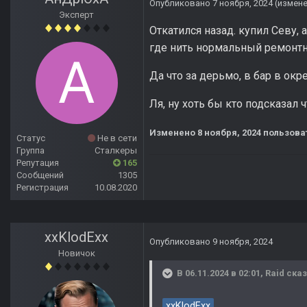
Опубликовано
7 ноября, 2024
(измен
Эксперт
Откатился назад. купил Севу,
где нить нормальный ремонт
Да что за дерьмо, в бар в окр
Ля, ну хоть бы кто подсказал ч
Изменено
8 ноября, 2024
пользова
Статус
Не в сети
Группа
Сталкеры
Репутация
165
Сообщений
1305
Регистрация
10.08.2020
xxKlodExx
Опубликовано
9 ноября, 2024
Новичок
В 06.11.2024 в 02:01,
Raid
сказ
xxKlodExx