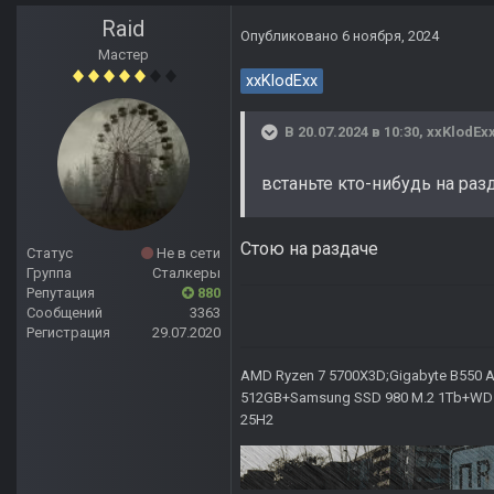
Raid
Опубликовано
6 ноября, 2024
Мастер
xxKlodExx
В 20.07.2024 в 10:30,
xxKlodEx
встаньте кто-нибудь на раз
Стою на раздаче
Статус
Не в сети
Группа
Сталкеры
Репутация
880
Сообщений
3363
Регистрация
29.07.2020
AMD Ryzen 7 5700X3D;Gigabyte B550 AO
512GB+Samsung SSD 980 M.2 1Tb+WD Ca
25H2