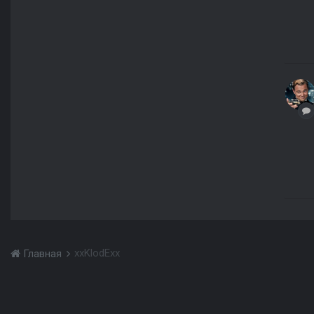
xxKlodExx
Главная