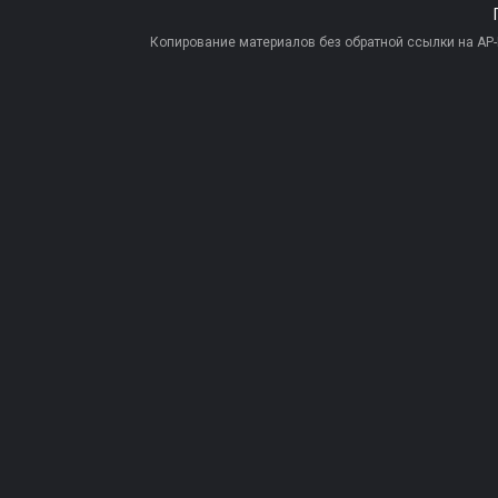
Копирование материалов без обратной ссылки на AP-PR