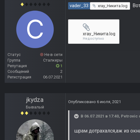
Вот
vader_33
xray_Никита.log
xray_Никита.log
Недоступно
Статус
Не в сети
Группа
Сталкеры
Репутация
1
Сообщений
2
Регистрация
06.07.2021
jkydza
Опубликовано
6 июля, 2021
Бывалый
В 06.07.2021 в 17:40,
Petrovic
шрам дотрахался,аж из окн