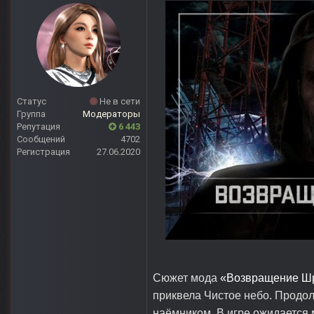
Статус
Не в сети
Группа
Модераторы
Репутация
6 443
Сообщений
4702
Регистрация
27.06.2020
Сюжет мода
«Возвращение Ш
приквела Чистое небо. Продолж
наёмником. В игре ожидается 