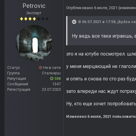
Petrovic
Опубликовано
6 июля, 2021
(изменен
Эксперт
В 06.07.2021 в 17:58,
jkydza
ск
Ну ведь все таки играешь, 
это я на ютубе посмотрел. шл
у меня мерцающий не глаголи
Статус
Не в сети
Группа
Сталкеры
и опять и снова по сто раз буд
Репутация
588
Сообщений
1347
Регистрация
23.07.2020
зато впереди нас ждут потрах
Ну, кто еще хочет попробоват
Изменено
6 июля, 2021
пользовател