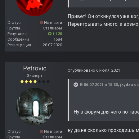
Привет! Он откинулся уже ког
Статус
Не в сети
Переигрывать много, а возмож
Группа
Сталкеры
Репутация
1 120
Сообщений
1684
Регистрация
28.07.2020
Petrovic
Опубликовано
6 июля, 2021
Эксперт
В 06.07.2021 в 15:33,
jkydza
ск
Ну а форум для чего по твое
ну да,не сколько проходишь м
Статус
Не в сети
Группа
Сталкеры