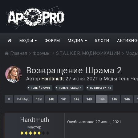
МОДЫ
ФОРУМ
МЕДИА
БЛОГИ
АКТИВНО
Главная
Форумы
S.T.A.L.K.E.R. МОДИФИКАЦИИ
Моды
Возвращение Шрама 2
Автор
Hardtmuth
,
27 июня, 2021
в
Моды Тень Че
новый сюжет
новые локации
новая озвучка
139
140
141
142
143
144
145
146
НАЗАД
Hardtmuth
Опубликовано
27 июня, 2021
Мастер