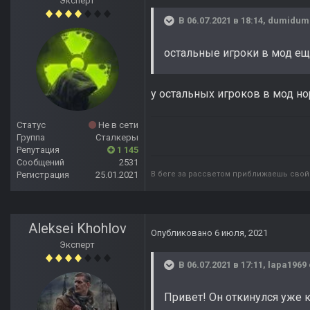
Эксперт
В 06.07.2021 в 18:14,
dumidum
остальные игроки в мод е
у остальных игроков в мод но
Статус
Не в сети
Группа
Сталкеры
Репутация
1 145
Сообщений
2531
Регистрация
25.01.2021
В беге за рассветом приближаешь свой 
Aleksei Khohlov
Опубликовано
6 июля, 2021
Эксперт
В 06.07.2021 в 17:11,
lapa1969
Привет! Он откинулся уже к