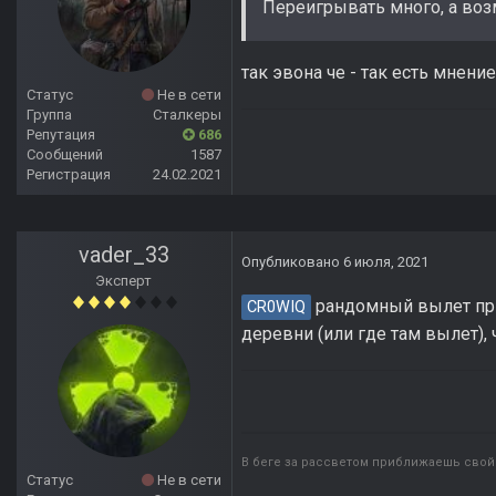
Переигрывать много, а возм
так эвона че - так есть мнени
Статус
Не в сети
Группа
Сталкеры
Репутация
686
Сообщений
1587
Регистрация
24.02.2021
vader_33
Опубликовано
6 июля, 2021
Эксперт
рандомный вылет при 
CR0WIQ
деревни (или где там вылет), 
В беге за рассветом приближаешь свой 
Статус
Не в сети