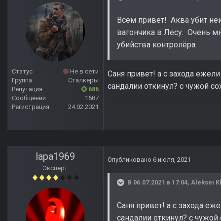
Всем привет! Аква убит неи
вагончика в Лесу. Очень мн
убийства контролёра.
Статус
Не в сети
Саня привет! а с захода ежели
Группа
Сталкеры
сандалии откинул? с чужой со
Репутация
686
Сообщений
1587
Регистрация
24.02.2021
lapa1969
Опубликовано
6 июля, 2021
Эксперт
В 06.07.2021 в 17:04,
Aleksei K
Саня привет! а с захода еже
сандалии откинул? с чужой