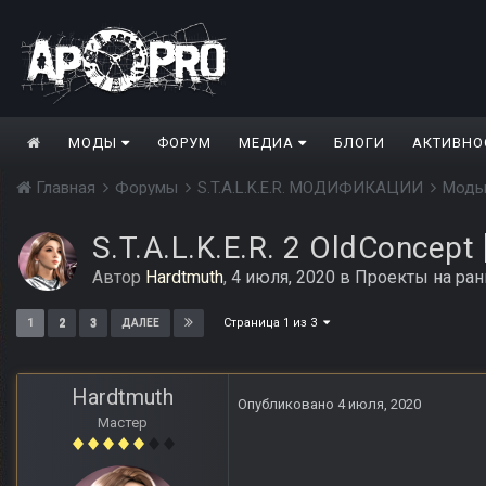
МОДЫ
ФОРУМ
МЕДИА
БЛОГИ
АКТИВНО
Главная
Форумы
S.T.A.L.K.E.R. МОДИФИКАЦИИ
Моды
S.T.A.L.K.E.R. 2 OldConcept
Автор
Hardtmuth
,
4 июля, 2020
в
Проекты на ран
Страница 1 из 3
1
2
3
ДАЛЕЕ
Hardtmuth
Опубликовано
4 июля, 2020
Мастер