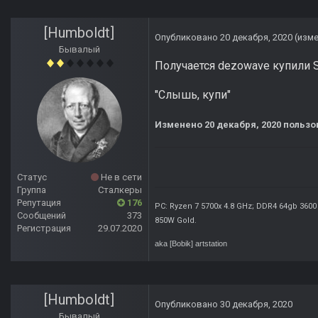
[Humboldt]
Опубликовано
20 декабря, 2020
(изм
Бывалый
Получается dezowave купили S
"Слышь, купи"
Изменено
20 декабря, 2020
пользов
Статус
Не в сети
Группа
Сталкеры
Репутация
176
PC: Ryzen 7 5700x 4.8 GHz; DDR4 64gb 3600
Сообщений
373
850W Gold
.
Регистрация
29.07.2020
aka [Bobik]
artstation
[Humboldt]
Опубликовано
30 декабря, 2020
Бывалый