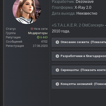
Разработчик:
Dezowave
Платформа:
X-Ray 2.0
Дата выхода:
Неизвестно
«S.T.A.L.K.E.R. 2 OldConcept»
-
Статус
Не в сети
2010 года.
Группа
Модераторы
Репутация
6 443
Сообщений
4702
Описание сюжета: (Показать
Регистрация
27.06.2020
Разработчики и благодарност
Скриншоты: (Показать конте
Концепты аномалий: (Показа