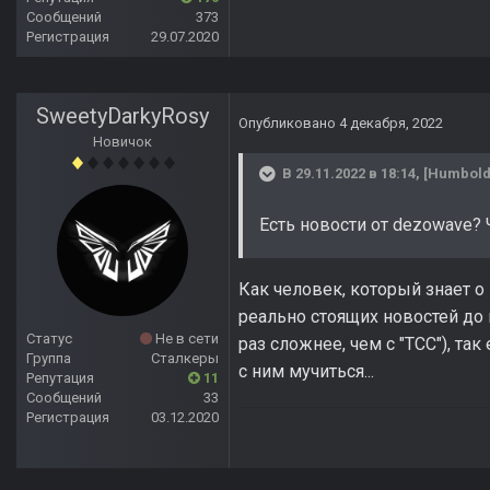
Сообщений
373
Регистрация
29.07.2020
SweetyDarkyRosy
Опубликовано
4 декабря, 2022
Новичок
В 29.11.2022 в 18:14,
[Humbold
Есть новости от dezowave? 
Как человек, который знает о 
реально стоящих новостей до к
Статус
Не в сети
раз сложнее, чем с "ТСС"), так
Группа
Сталкеры
с ним мучиться...
Репутация
11
Сообщений
33
Регистрация
03.12.2020