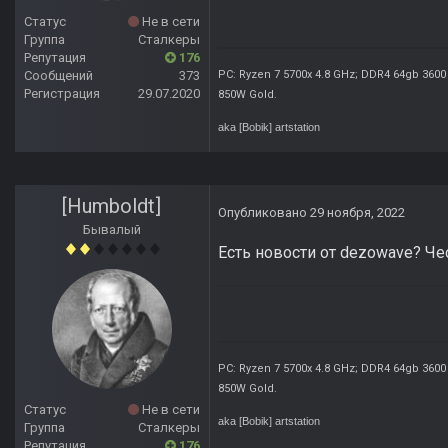
Статус
Не в сети
Группа
Сталкеры
Репутация
176
Сообщений
373
PC: Ryzen 7 5700x 4.8 GHz; DDR4 64gb 3600
Регистрация
29.07.2020
850W Gold
.
aka [Bobik]
artstation
[Humboldt]
Опубликовано
29 ноября, 2022
Бывалый
Есть новости от dezowave? Че
PC: Ryzen 7 5700x 4.8 GHz; DDR4 64gb 3600
850W Gold
.
Статус
Не в сети
aka [Bobik]
artstation
Группа
Сталкеры
Репутация
176