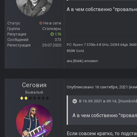
А в чем собственно "провально
Статус
Не в сети
Группа
Сталкеры
Репутация
176
Сообщений
373
Регистрация
29.07.2020
PC: Ryzen 7 5700x 4.8 GHz; DDR4 64gb 3600
850W Gold
.
aka [Bobik]
artstation
Сеговия
Опубликовано
16 сентября, 2021
(из
Бывалый
В 16.09.2021 в 09:14,
[Humbold
А в чем собственно "провал
Если совсем кратко, то подста