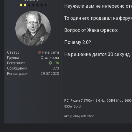
Неужели вам не интересно от
То один его продавал на форуме,
Вопрос от Жака Фреско:
Почему 2.0?
Статус
Не в сети
На решение дается 30 секунд.
Группа
Сталкеры
Репутация
176
Сообщений
373
Регистрация
29.07.2020
PC: Ryzen 7 5700x 4.8 GHz; DDR4 64gb 3600
850W Gold
.
aka [Bobik]
artstation