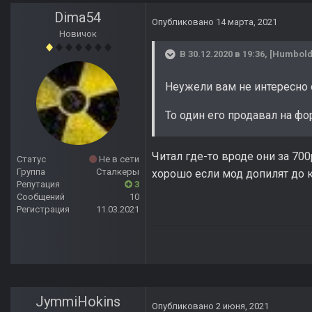
Dima54
Опубликовано
14 марта, 2021
Новичок
В 30.12.2020 в 19:36,
[Humbold
Неужели вам не интересно 
То один его продавал на форум
Читал где-то вроде они за 70
Статус
Не в сети
Группа
Сталкеры
хорошо если мод допилят до ко
Репутация
3
Сообщений
10
Регистрация
11.03.2021
JymmiHokins
Опубликовано
2 июня, 2021