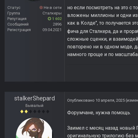
но если посмотреть на это с т
Статус
Не в сети
Группа
Сталкеры
вложены миллионы и одни из л
Репутация
1 602
как в Колде", то получается э
Сообщений
2896
Регистрация
09.04.2021
фича для Сталкера, да и прор
сложные сценки, и взаимодейс
повторено ни в одном моде, 
намного проще и по масштаба
stalkerShepard
Опубликовано
10 апреля, 2025
(изме
Бывалый
Форумчане, нужна помощь.
Заимел с месяц назад новый П
оригинальную трилогию без м