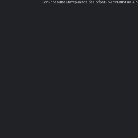
Копирование материалов без обратной ссылки на AP-PR