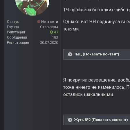
ТЧ пройдена без каких-либо п
Однако вот ЧН подкинула внез
Статус
Не в сети
Группа
Сталкеры
тенями.
Репутация
47
Сообщений
183
Регистрация
30.07.2020
Тыц (Показать контент)
Я покрутил разрешение, вообщ
тоже ничего не изменилось. П
остались шакальными.
Жуть №2 (Показать контент)