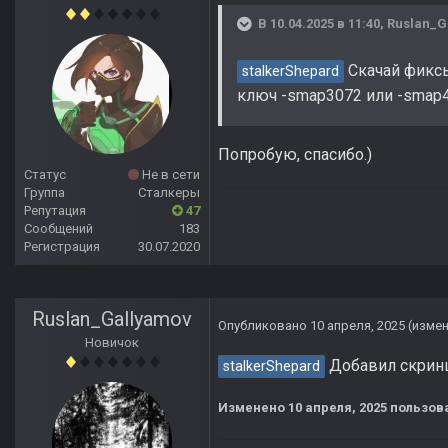
В 10.04.2025 в 11:40,
Ruslan_G
Скачай фиксы
stalkerShepard
ключ -smap3072 или -smap4
Попробую, спасибо.)
Статус
Не в сети
Группа
Сталкеры
Репутация
47
Сообщений
183
Регистрация
30.07.2020
Ruslan_Gallyamov
Опубликовано
10 апреля, 2025
(изме
Новичок
Добавил скринш
stalkerShepard
Изменено
10 апреля, 2025
пользова