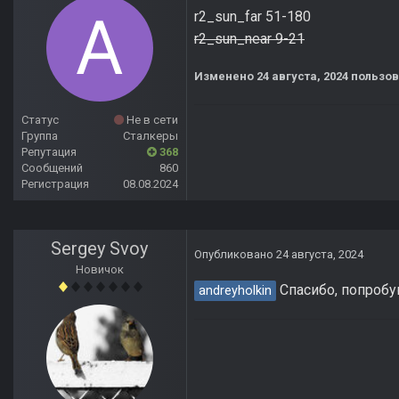
r2_sun_far 51-180
r2_sun_near 9-21
Изменено
24 августа, 2024
пользов
Статус
Не в сети
Группа
Сталкеры
Репутация
368
Сообщений
860
Регистрация
08.08.2024
Sergey Svoy
Опубликовано
24 августа, 2024
Новичок
Спасибо, попроб
andreyholkin