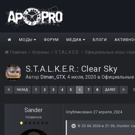
МОДЫ
ФОРУМ
МЕДИА
БЛОГИ
АКТИВНО
Главная
Форумы
S.T.A.L.K.E.R.
Официальные игры сер
S.T.A.L.K.E.R.: Clear Sky
Автор
Diman_GTX
,
4 июля, 2020
в
Официальные 
1
2
3
4
5
6
7
8
НАЗАД
ДАЛЕЕ
Sander
Опубликовано
27 апреля, 2024
Новичок
В 23.04.2024 в 21:30,
Hunter
ск