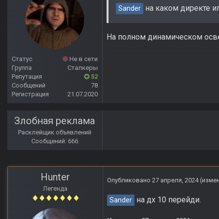
на каком директе и
Sander
На полном динамическом ос
Статус
Не в сети
Группа
Сталкеры
Репутация
52
Сообщений
78
Регистрация
21.07.2020
Злобная реклама
Расклейщик объявлений
Сообщений: 666
Hunter
Опубликовано
27 апреля, 2024
(изме
Легенда
на дх 10 перейди.
Sander