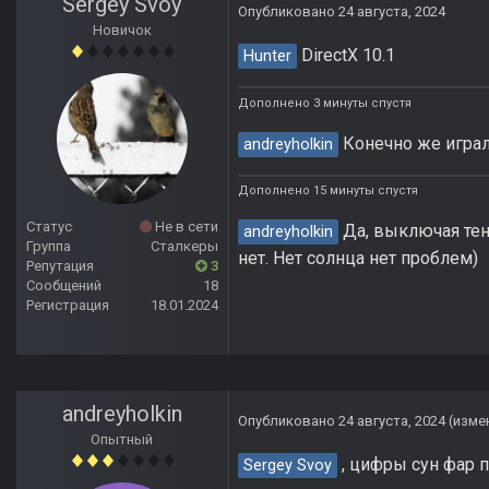
Sergey Svoy
Опубликовано
24 августа, 2024
Новичок
DirectX 10.1
Hunter
Дополнено 3 минуты спустя
Конечно же игралс
andreyholkin
Дополнено 15 минуты спустя
Статус
Не в сети
Да, выключая тен
andreyholkin
Группа
Сталкеры
нет. Нет солнца нет проблем)
Репутация
3
Сообщений
18
Регистрация
18.01.2024
andreyholkin
Опубликовано
24 августа, 2024
(изме
Опытный
, цифры сун фар п
Sergey Svoy