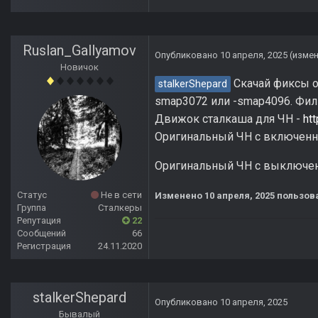
Ruslan_Gallyamov
Опубликовано
10 апреля, 2025
(изме
Новичок
Скачай фиксы о
stalkerShepard
smap3072 или -smap4096. Филь
Движок сталкаша для ЧН -
ht
Оригинальный ЧН с включен
Оригинальный ЧН с выключен
Статус
Не в сети
Изменено
10 апреля, 2025
пользова
Группа
Сталкеры
Репутация
22
Сообщений
66
Регистрация
24.11.2020
stalkerShepard
Опубликовано
10 апреля, 2025
Бывалый