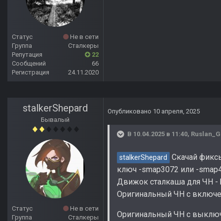
Статус
Не в сети
Группа
Сталкеры
Репутация
22
Сообщений
66
Регистрация
24.11.2020
stalkerShepard
Опубликовано
10 апреля, 2025
Бывалый
В 10.04.2025 в 11:40,
Ruslan_G
Скачай фиксы
stalkerShepard
ключ -smap3072 или -smap40
Движок сталкаша для ЧН -
Оригинальный ЧН с включ
Статус
Не в сети
Оригинальный ЧН с выключ
Группа
Сталкеры