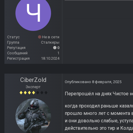
Статус
Не в сети
Группа
Сталкеры
Репутация
0
Сообщений
1
Регистрация
18.10.2024
CiberZold
Опубликовано
8 февраля, 2025
Эксперт
Перепрошёл на днях Чистое не
когда проходил раньше казало
прошло много лет с момента 
и они довольно слабые, усту
действительно это тир и Колда