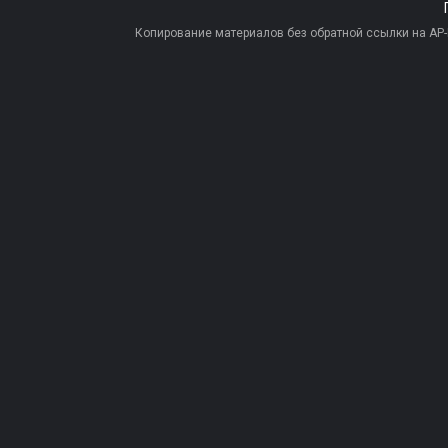
Копирование материалов без обратной ссылки на AP-PR