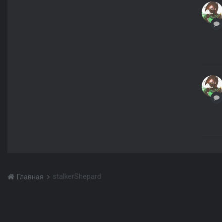
stalkerShepard
Главная