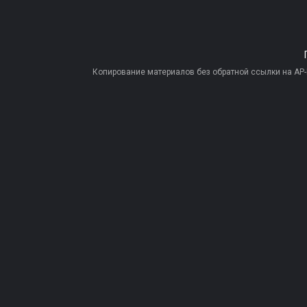
Копирование материалов без обратной ссылки на AP-PR