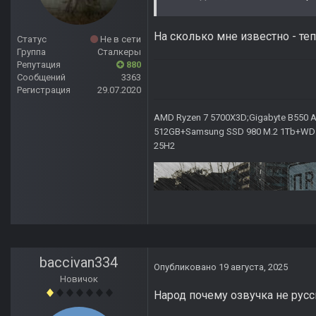
На сколько мне известно - те
Статус
Не в сети
Группа
Сталкеры
Репутация
880
Сообщений
3363
Регистрация
29.07.2020
AMD Ryzen 7 5700X3D;Gigabyte B550 AO
512GB+Samsung SSD 980 M.2 1Tb+WD Ca
25H2
baccivan334
Опубликовано
19 августа, 2025
Новичок
Народ почему озвучка не русс