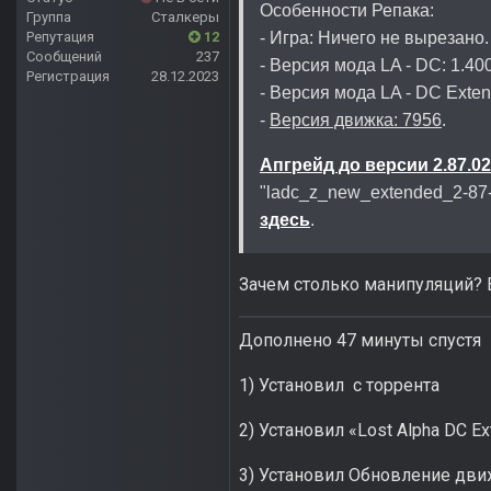
Особенности Репака:
Группа
Сталкеры
Репутация
12
- Игра: Ничего не вырезано
Сообщений
237
- Версия мода LA - DC: 1.40
Регистрация
28.12.2023
- Версия мода LA - DC Exten
-
Версия движка: 7956
.
Апгрейд до версии 2.87.02
"ladc_z_new_extended_2-87
здесь
.
Зачем столько манипуляций? В
Дополнено 47 минуты спустя
1) Установил с торрента
2) Установил «Lost Alpha DC Ex
3) Установил Обновление движ