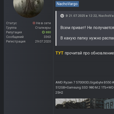
NachoVargo
В 21.07.2025 в 12:22,
NachoVa
Статус
Не в сети
Всем привет! Не получается
Группа
Сталкеры
Репутация
880
Сообщений
3363
В какую папку нужно распак
Регистрация
29.07.2020
ТУТ
прочитай про обновление
AMD Ryzen 7 5700X3D;Gigabyte B550 AO
512GB+Samsung SSD 980 M.2 1Tb+WD Ca
25H2