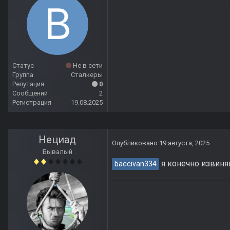
Статус
Не в сети
Группа
Сталкеры
Репутация
0
Сообщений
2
Регистрация
19.08.2025
Нециад
Опубликовано
19 августа, 2025
Бывалый
я конечно извиняю
baccivan334