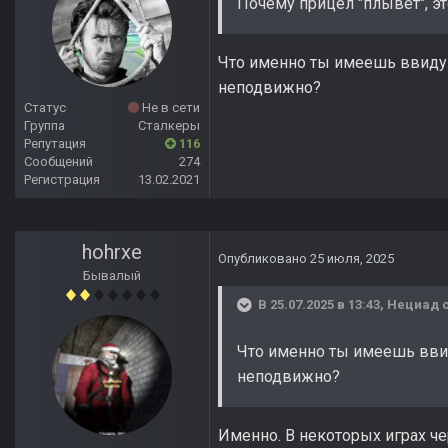
Почему прицел "плывет", э
Что именно ты имеешь ввиду 
неподвижно?
Статус
Не в сети
Группа
Сталкеры
Репутация
116
Сообщений
274
Регистрация
13.02.2021
hohrxe
Опубликовано
25 июля, 2025
Бывалый
В 25.07.2025 в 13:43,
Нециад
с
Что именно ты имеешь вви
неподвижно?
Именно. В некоторых играх чер