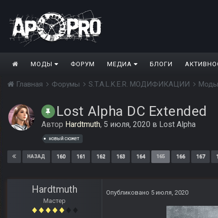
МОДЫ
ФОРУМ
МЕДИА
БЛОГИ
АКТИВНО
Главная
Форумы
S.T.A.L.K.E.R. МОДИФИКАЦИИ
Моды
Lost Alpha DC Extended
Автор
Hardtmuth
,
5 июля, 2020
в
Lost Alpha
новый сюжет
160
161
162
163
164
165
166
167
НАЗАД
Hardtmuth
Опубликовано
5 июля, 2020
Мастер