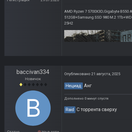
AMD Ryzen 7 5700X3D;Gigabyte B550 AO
512GB+Samsung SSD 980 M.2 1Tb+WD Ca
25H2
baccivan334
Опубликовано
21 августа, 2025
Новичок
Анг
Нециад
Дополнено 0 минут спустя
С торрента сверху
Raid
Статус
Не в сети