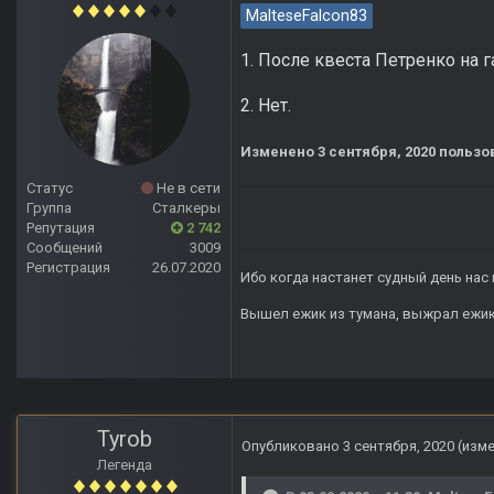
MalteseFalcon83
1. После квеста Петренко на г
2. Нет.
Изменено
3 сентября, 2020
пользов
Статус
Не в сети
Группа
Сталкеры
Репутация
2 742
Сообщений
3009
Регистрация
26.07.2020
Ибо когда настанет судный день нас 
Вышел ежик из тумана, выжрал ежик п
Tyrob
Опубликовано
3 сентября, 2020
(изм
Легенда