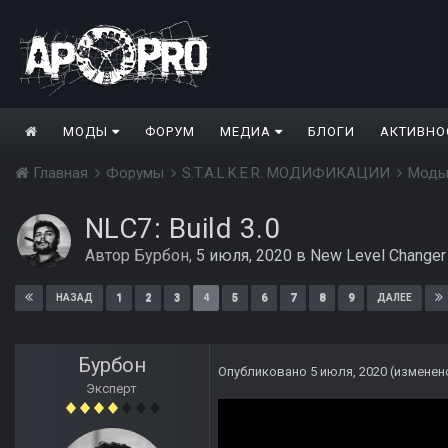
МОДЫ
ФОРУМ
МЕДИА
БЛОГИ
АКТИВНО
Главная
Форумы
S.T.A.L.K.E.R. МОДИФИКАЦИИ
Моды
NLC7: Build 3.0
Автор
Бурбон
,
5 июля, 2020
в
New Level Changer
1
2
3
4
5
6
7
8
9
НАЗАД
ДАЛЕЕ
Бурбон
Опубликовано
5 июля, 2020
(изменен
Эксперт