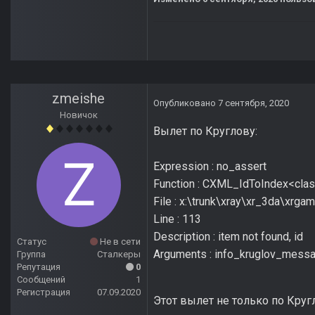
zmeishe
Опубликовано
7 сентября, 2020
Новичок
Вылет по Круглову:
Expression : no_assert
Function : CXML_IdToIndex<clas
File : x:\trunk\xray\xr_3da\xrga
Line : 113
Description : item not found, id
Статус
Не в сети
Arguments : info_kruglov_mess
Группа
Сталкеры
Репутация
0
Сообщений
1
Регистрация
07.09.2020
Этот вылет не только по Круг