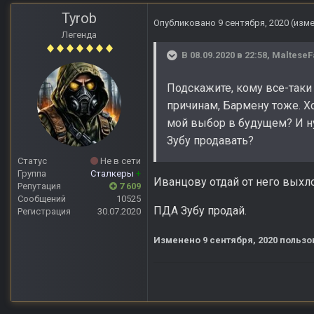
Tyrob
Опубликовано
9 сентября, 2020
(изм
Легенда
В 08.09.2020 в 22:58,
MalteseF
Подскажите, кому все-таки
причинам, Бармену тоже. Хо
мой выбор в будущем? И н
Зубу продавать?
Статус
Не в сети
Группа
Сталкеры
+
Иванцову отдай от него выхло
Репутация
7 609
Сообщений
10525
ПДА Зубу продай.
Регистрация
30.07.2020
Изменено
9 сентября, 2020
пользо