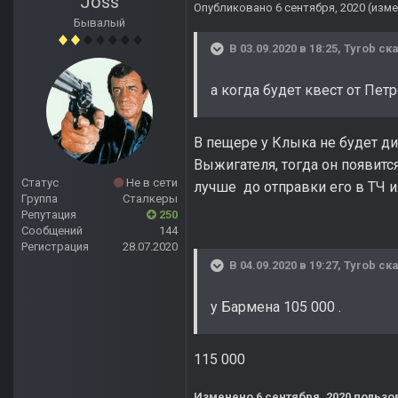
Joss
Опубликовано
6 сентября, 2020
(изме
Бывалый
В 03.09.2020 в 18:25,
Tyrob
ска
а когда будет квест от Петр
В пещере у Клыка не будет ди
Выжигателя, тогда он появитс
Статус
Не в сети
лучше до отправки его в ТЧ и
Группа
Сталкеры
Репутация
250
Сообщений
144
Регистрация
28.07.2020
В 04.09.2020 в 19:27,
Tyrob
ска
у Бармена 105 000 .
115 000
Изменено
6 сентября, 2020
пользо