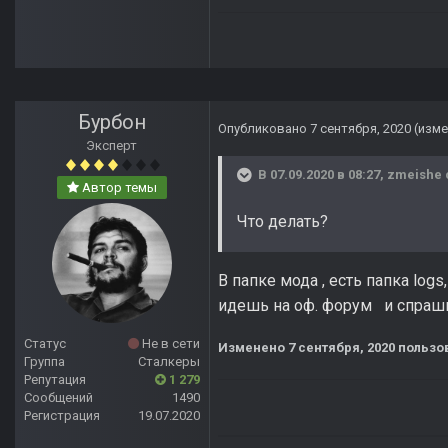
Бурбон
Опубликовано
7 сентября, 2020
(изме
Эксперт
В 07.09.2020 в 08:27,
zmeishe
Автор темы
Что делать?
В папке мода , есть папка lo
идешь на оф. форум и спраш
Статус
Не в сети
Изменено
7 сентября, 2020
пользо
Группа
Сталкеры
Репутация
1 279
Сообщений
1490
Регистрация
19.07.2020