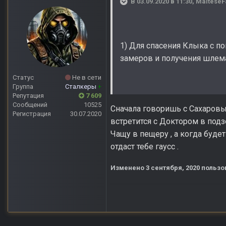
В 03.09.2020 в 11:30,
MalteseF
1) Для спасения Клыка с п
замеров и получения шлема
Статус
Не в сети
Группа
Сталкеры
+
Репутация
7 609
Сообщений
10525
Сначала говоришь с Сахаровы
Регистрация
30.07.2020
встретится с Доктором в под
Чащу в пещеру , а когда буде
отдаст тебе гаусс .
Изменено
3 сентября, 2020
пользо