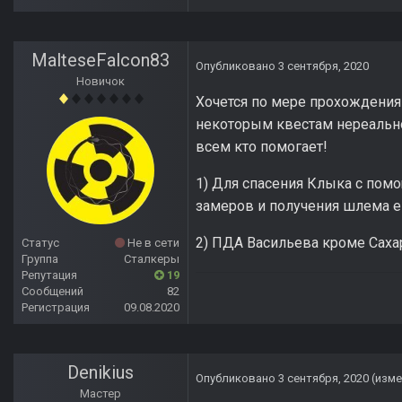
MalteseFalcon83
Опубликовано
3 сентября, 2020
Новичок
Хочется по мере прохождения
некоторым квестам нереально
всем кто помогает!
1) Для спасения Клыка с пом
замеров и получения шлема е
2) ПДА Васильева кроме Саха
Статус
Не в сети
Группа
Сталкеры
Репутация
19
Сообщений
82
Регистрация
09.08.2020
Denikius
Опубликовано
3 сентября, 2020
(изме
Мастер