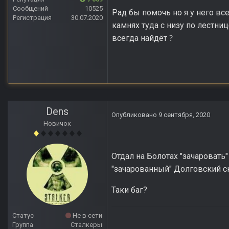
Сообщений
10525
Рад бы помочь но я у него все
Регистрация
30.07.2020
камнях туда с низу по лестниц
всегда найдёт
?
Dens
Опубликовано
9 сентября, 2020
Новичок
Отдал на Болотах "зачаровать"
"зачарованный" Долговский с
Таки баг?
Статус
Не в сети
Группа
Сталкеры