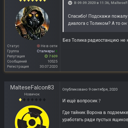
В 09.09.2020 в 11:36,
MalteseF
Спасибо! Подскажи пожалуй
диалога с Толиком? А то о
Без Толика радиостанцию не н
Статус
Не в сети
Группа
Сталкеры
+
Репутация
7 609
Сообщений
10525
Регистрация
30.07.2020
MalteseFalcon83
Опубликовано
9 сентября, 2020
Новичок
И ещё вопросик
?
Где тайник Ворона в подземк
уработать ради пустых ящико