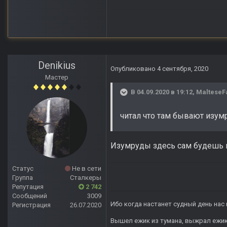
Denikius
Опубликовано
4 сентября, 2020
Мастер
В 04.09.2020 в 19:12,
MalteseF
читал что там бывают изум
Изумруды здесь сам будешь 
Статус
Не в сети
Группа
Сталкеры
Репутация
2 742
Сообщений
3009
Ибо когда настанет судный день нас 
Регистрация
26.07.2020
Вышел ежик из тумана, выжрал ежик п