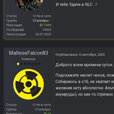
И тебе Удачи в NLC .
?
Статус
Не в сети
Группа
Сталкеры
+
Репутация
7 609
Сообщений
10525
Регистрация
30.07.2020
MalteseFalcon83
Опубликовано
4 сентября, 2020
Новичок
Доброго всем времени суток.
Подскажите насчет чеков, пож
Собираюсь в х16, не хватает 
желания нету абсолютно. Альт
изумруды), но как-то стрёмно
Статус
Не в сети
Группа
Сталкеры
Репутация
19