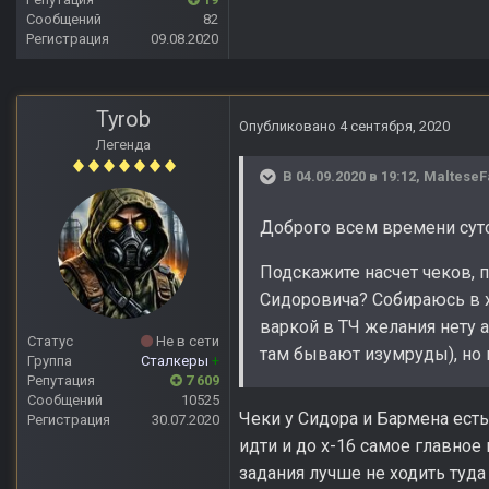
Сообщений
82
Регистрация
09.08.2020
Tyrob
Опубликовано
4 сентября, 2020
Легенда
В 04.09.2020 в 19:12,
MalteseF
Доброго всем времени сут
Подскажите насчет чеков, 
Сидоровича? Собираюсь в х1
варкой в ТЧ желания нету а
Статус
Не в сети
там бывают изумруды), но к
Группа
Сталкеры
+
Репутация
7 609
Сообщений
10525
Чеки у Сидора и Бармена есть
Регистрация
30.07.2020
идти и до х-16 самое главное
задания лучше не ходить туда