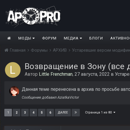
МОДЫ
ФОРУМ
МЕДИА
БЛОГИ
АКТИВНО
Главная
Форумы
АРХИВ
Устаревшие версии модифи
Возвращение в Зону (все 
Автор
Little Frenchman
,
27 августа, 2022
в
Устар
Данная теме перенесена в архив по просьбе авто
Сообщение добавил AziatkaVictor
Страница 1 из 80
1
2
3
4
5
6
ДАЛЕЕ