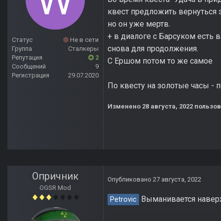
квест предложить вернуться з
но он уже мертв.
+ в диалоге с Барсуком есть в
Статус
Не в сети
снова для продолжения.
Группа
Сталкеры
Репутация
2
С Ершом потом то же самое
Сообщений
9
Регистрация
29.07.2020
По квесту на золотые часы - п
Изменено
28 августа, 2022
пользов
Опричник
Опубликовано
27 августа, 2022
OGSR Mod
Выманивается наверх 
Petrovic