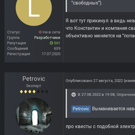
"свободных").
Я вот тут прикинул: а ведь н
что Константин и компания св
Статус
Не в сети
объективно меняется на "попа
Группа
Разработчики
Репутация
561
Сообщений
639
Регистрация
17.07.2020
Petrovic
Опубликовано
27 августа, 2022
(изме
Эксперт
В 27.08.2022 в 19:08,
Опрични
Выманивается навер
Petrovic
про квесты с подобной электр