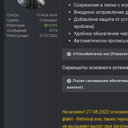
Сохранения в папке с иг
Внедрено исправление для
Статус
Не в сети
Добавлена защита от уст
Группа
Сталкеры
Репутация
2 915
проблем)
Сообщений
4774
Удобное обновление через
Регистрация
21.07.2020
Автоматически прописыв
О FixesRetrieval.exe (Показат
Скриншоты основного устано
После скачивания обязатель
контент)
На момент 27.08.2022 основно
файл - Retrieval.exe, также пе
не вызывает вылет при загрузк