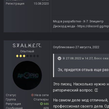
Регистрация
15.08.2020
Мод в разработке -
X-7: Эпицентр
Дискорд мода -
https://discord.gg/
S.₮.A.Ł.₭.£.☈.
Опубликовано
27 августа, 2022
Опытный
В 27.08.2022 в 14:27,
Босс
ска
Эх, придется отзыв еще раз
Это писец. Насколько нужно н
риторический вопрос.
👏
Статус
Не в сети
Группа
Сталкеры
На самом деле мод отличный, 
Репутация
646
профессионал своего дела. О
Сообщений
609