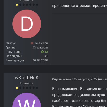
Новичок
при попытке отремонтировать
Статус
Не в сети
Группа
Сталкеры
Репутация
13
Сообщений
41
Регистрация
02.08.2020
wKoLbHuK
Опубликовано
27 августа, 2022
(изме
Новичок
Воспоминание. Во время квест
продолжается диалогом пункта
наоборот, только разговор бы
Во время квеста "Удача в прид