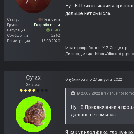
Ну... В Приключении я прошёл 
дальше нет смысла.
Статус
Не в сети
Группа
Разработчики
Репутация
1 587
Сообщений
2362
Регистрация
15.08.2020
Мод в разработке -
X-7: Эпицентр
Дискорд мода -
https://discord.gg/
Cyrax
Опубликовано
27 августа, 2022
Эксперт
В 27.08.2022 в 17:14,
Prostom
Ну... В Приключении я прош
дальше нет смысла.
Я как увидел фикс, где нужно