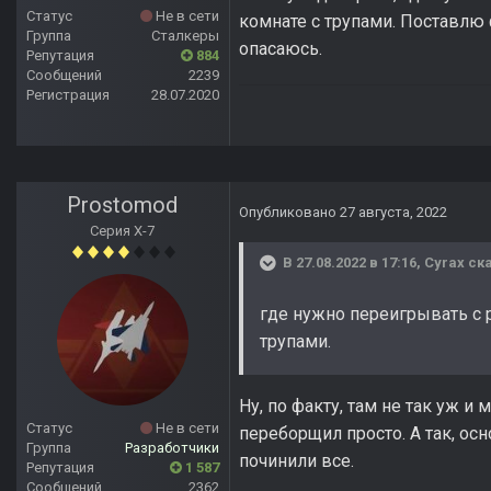
Статус
Не в сети
комнате с трупами. Поставлю ф
Группа
Сталкеры
опасаюсь.
Репутация
884
Сообщений
2239
Регистрация
28.07.2020
Prostomod
Опубликовано
27 августа, 2022
Серия Х-7
В 27.08.2022 в 17:16,
Cyrax
ска
где нужно переигрывать с р
трупами.
Ну, по факту, там не так уж и
Статус
Не в сети
переборщил просто. А так, ос
Группа
Разработчики
починили все.
Репутация
1 587
Сообщений
2362