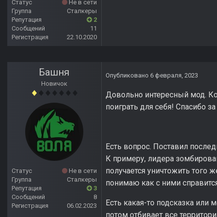
Статус
Не в сети
Группа
Сталкеры
Репутация
2
Сообщений
11
Регистрация
22.10.2020
Башня
Опубликовано
6 февраля, 2023
Новичок
Довольно интересный мод. Кон
поиграть для себя! Спасибо 
Есть вопрос. Поставил после
К примеру, лидера зомбирован
получается уничтожить того ж
Статус
Не в сети
Группа
Сталкеры
понимаю как с ними справится
Репутация
3
Сообщений
8
Есть какая-то подсказка или 
Регистрация
06.02.2023
потом отбивает все территории