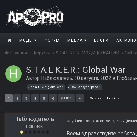
МОДЫ
ФОРУМ
МЕДИА
БЛОГИ
АКТИВНО
Главная
Форумы
S.T.A.L.K.E.R. МОДИФИКАЦИИ
Call 
S.T.A.L.K.E.R.: Global War
Автор
Наблюдатель
,
30 августа, 2022
в
Глобаль
s.t.a.l.k.e.r.: global war
война группировок
Страница 1 из 6
1
2
3
4
5
6
ДАЛЕЕ
Наблюдатель
Опубликовано
30 августа, 2022
(изме
Новичок
Всем здравствуйте ребята 