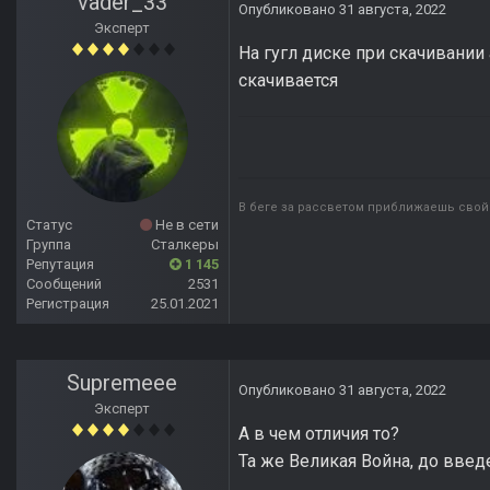
vader_33
Опубликовано
31 августа, 2022
Эксперт
На гугл диске при скачивании 
скачивается
В беге за рассветом приближаешь свой 
Статус
Не в сети
Группа
Сталкеры
Репутация
1 145
Сообщений
2531
Регистрация
25.01.2021
Supremeee
Опубликовано
31 августа, 2022
Эксперт
А в чем отличия то?
Та же Великая Война, до вве