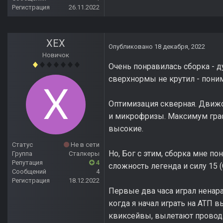
Регистрация
26.11.2022
ХЕХ
Опубликовано
18 декабря, 2022
Новичок
Очень понравилась сборка - 
сверхнормы не крутил - поним
Оптимизация скверная. Движо
и микрофризы. Максимум граф
высокие.
Статус
Не в сети
Но, Бог с этим, сборка мне п
Группа
Сталкеры
Репутация
4
сложность легенда и силу 15
Сообщений
4
Регистрация
18.12.2022
Первые два часа играл ненар
когда я начал играть на АТП в
квиксейвы, вылетают проводни