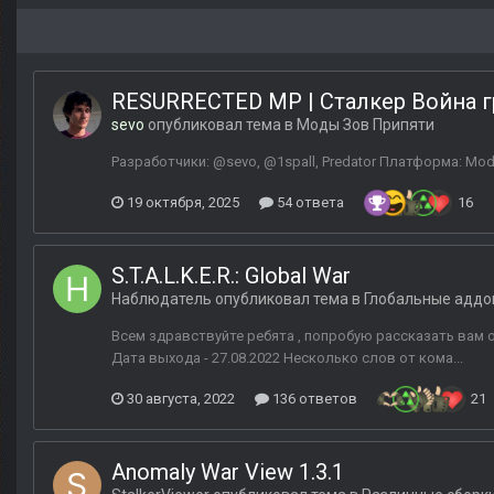
RESURRECTED MP | Сталкер Война 
sevo
опубликовал тема в
Моды Зов Припяти
Разработчики: @sevo, @1spall, Predator Платформа: Modi
19 октября, 2025
54 ответа
16
S.T.A.L.K.E.R.: Global War
Наблюдатель
опубликовал тема в
Глобальные адд
Всем здравствуйте ребята , попробую рассказать вам о
Дата выхода - 27.08.2022 Несколько слов от кома...
30 августа, 2022
136 ответов
21
Anomaly War View 1.3.1