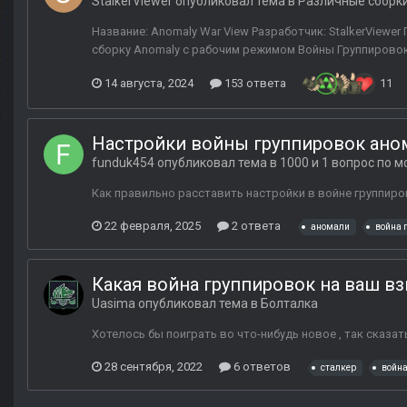
StalkerViewer
опубликовал тема в
Различные сборк
Название: Anomaly War View Разработчик: StalkerViewe
сборку Anomaly с рабочим режимом Войны Группировок
14 августа, 2024
153 ответа
11
Настройки войны группировок ано
funduk454
опубликовал тема в
1000 и 1 вопрос по 
Как правильно расставить настройки в войне группиров
22 февраля, 2025
2 ответа
аномали
война 
Какая война группировок на ваш в
Uasima
опубликовал тема в
Болталка
Хотелось бы поиграть во что-нибудь новое , так сказат
28 сентября, 2022
6 ответов
сталкер
война