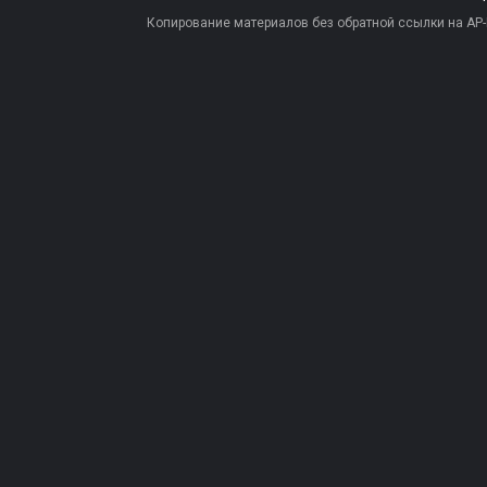
Копирование материалов без обратной ссылки на AP-PR