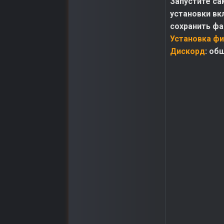
Запустите са
установки вк
сохранить фай
Установка фи
Дискорд
: об