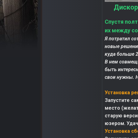
Дискор
Спустя полт
их между со
Я потратил со
новые решения
куда больше 2
В нем совмещ
быть интерес
свои нужны. 
Установка ре
Запустите са
место (желат
старую верси
юзером. Удач
Установка сб