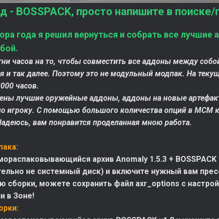
д - BOSSPACK, просто напишите в поиске/
ора года я решил вернуться и собрать все лучшие
бой.
тни часов на то, чтобы совместить все аддоны между соб
 и так далее. Поэтому это не модульный модпак. На текущ
000 часов.
ены лучшие оружейные аддоны, аддоны на новые артефакты
но игроку. С помощью большого количества опций в МСМ 
Надеюсь, вам понравится проделанная мною работа.
пака:
мораспаковывающийся архив Anomaly 1.5.3 + BOSSPACK 
ельно не системный диск) и включите нужный вам пресет
ю сборки, можете сохранить файл axr_options с настройк
и в Зоне!
орки: