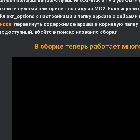
мораспаковывающийся архив BOSSPACK v1.8 и укажите ме
лючите нужный вам пресет по гиду из МО2. Если играли
л axr_options с настройками и папку appdata с сейвами 
ксов:
перекинуть содержимое архива в корневую папку с
щедоступный, вбейте в поиске название сборки.
В сборке теперь работает мног