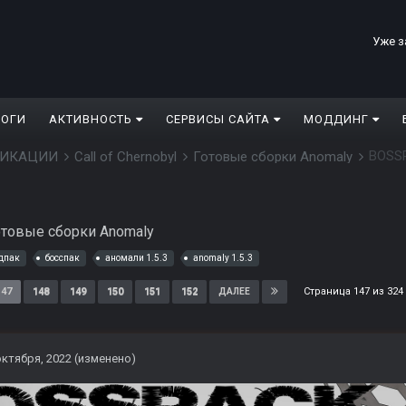
Уже з
ЛОГИ
АКТИВНОСТЬ
СЕРВИСЫ САЙТА
МОДДИНГ
BOSSP
ДИФИКАЦИИ
Call of Chernobyl
Готовые сборки Anomaly
отовые сборки Anomaly
дпак
босспак
аномали 1.5.3
anomaly 1.5.3
Страница 147 из 32
147
148
149
150
151
152
ДАЛЕЕ
октября, 2022
(изменено)