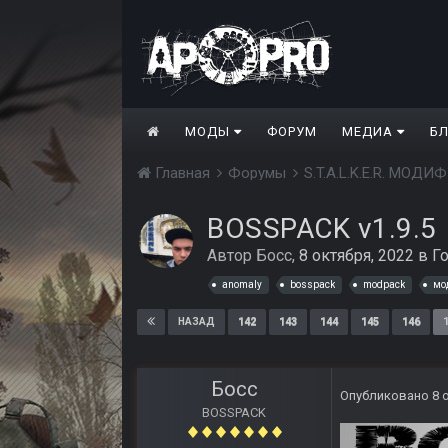
МОДЫ
ФОРУМ
МЕДИА
Б
Главная
Форумы
S.T.A.L.K.E.R. МО
BOSSPACK v1.9.5
Автор
Босс
,
8 октября, 2022
в
Г
anomaly
bosspack
modpack
мо
142
143
144
145
146
НАЗАД
Босс
Опубликовано
8 
BOSSPACK