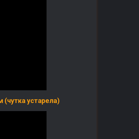
 (чутка устарела)