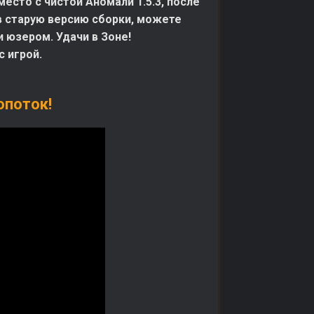
сто с чистой Аномали 1.5.3, после
 в старую версию сборки, можете
и юзером. Удачи в Зоне!
 игрой.
опоток!