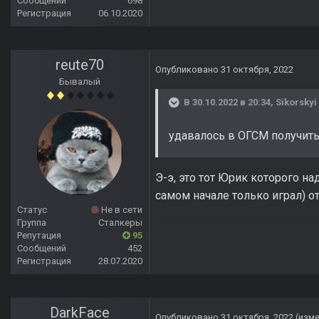
Сообщений
698
Регистрация
06.10.2020
reute70
Опубликовано
31 октября, 2022
Бывалый
В 30.10.2022 в 20:34,
Sikorskyi
удавалось в ОГСМ получить
Э-э, это тот Юрик которого н
самом начале только играл) от
Статус
Не в сети
Группа
Сталкеры
Репутация
95
Сообщений
452
Регистрация
28.07.2020
DarkFace
Опубликовано
31 октября, 2022
(изм