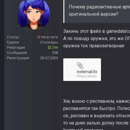
Почему радиоактивные арте
оригинальной версии?
Закинь этот файл в gamedata\c
Статус
Не в сети
А по поводу оружки, это же ОГ
Группа
Сталкеры
оружка ток правозатворная
Репутация
296
Сообщений
558
Регистрация
28.07.2020
external.ltx
Недоступно
Хм, воюю с респавном, кажись
респавнятся так быстро. Поте
се_респавн и вырезать отсыл
то на днях залью допку после