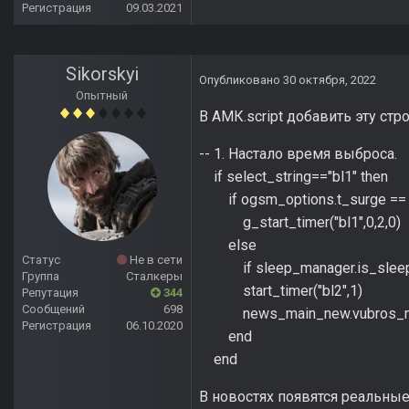
Регистрация
09.03.2021
Sikorskyi
Опубликовано
30 октября, 2022
Опытный
В АМК.script добавить эту стро
-- 1. Настало время выброса.
if select_string=="bl1" then
if ogsm_options.t_surge == 0
g_start_timer("bl1",0,2,0)
else
Статус
Не в сети
if sleep_manager.is_sleep_ac
Группа
Сталкеры
start_timer("bl2",1)
Репутация
344
Сообщений
698
news_main_new.vubros_msg
Регистрация
06.10.2020
end
end
В новостях появятся реальны