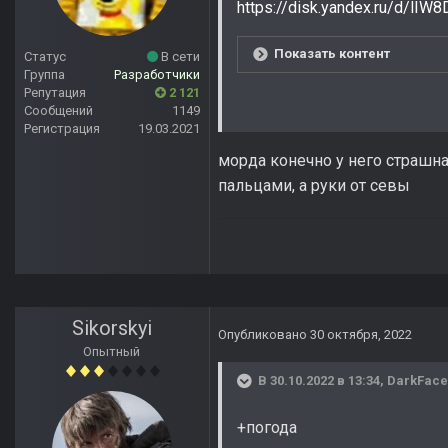
https://disk.yandex.ru/d/lI
Показать контент
Статус
В сети
Группа
Разработчики
Репутация
2 121
Сообщений
1149
Регистрация
19.03.2021
морда конечно у него страшная
пальцами, а руки от севы
Sikorskyi
Опубликовано
30 октября, 2022
Опытный
В 30.10.2022 в 13:34,
DarkFace
+погода