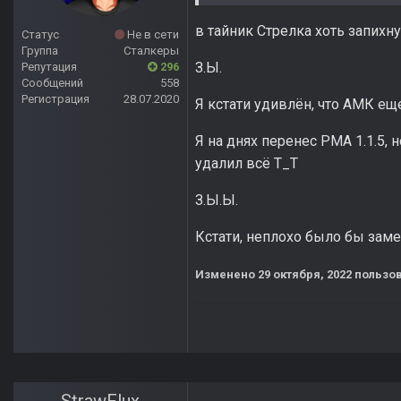
в тайник Стрелка хоть запихн
Статус
Не в сети
Группа
Сталкеры
З.Ы.
Репутация
296
Сообщений
558
Регистрация
28.07.2020
Я кстати удивлён, что АМК ещ
Я на днях перенес РМА 1.1.5, 
удалил всё Т_Т
З.Ы.Ы.
Кстати, неплохо было бы заме
Изменено
29 октября, 2022
пользов