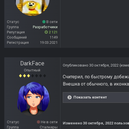
Статус
В сети
Группа
Разработчики
Репутация
2 121
Сообщений
1149
Регистрация
19.03.2021
DarkFace
Опубликовано
30 октября, 2022
(изм
Опытный
Считерил, по быстрому добежал
Внешка от обычного, в иконк
Показать контент
Статус
Не в сети
Изменено
30 октября, 2022
пользов
Группа
Сталкеры