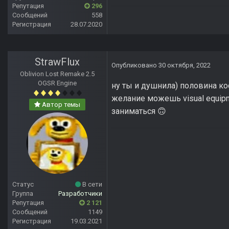
Репутация
296
Сообщений
558
Регистрация
28.07.2020
StrawFlux
Опубликовано
30 октября, 2022
Oblivion Lost Remake 2.5
OGSR Engine
ну ты и душнила) половина ко
желание можешь visual equipm
Автор темы
заниматься
🙃
Статус
В сети
Группа
Разработчики
Репутация
2 121
Сообщений
1149
Регистрация
19.03.2021