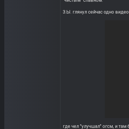
"чистым" спавном.
З.Ы. глянул сейчас одно виде
где чел "улучшал" огсм, и та