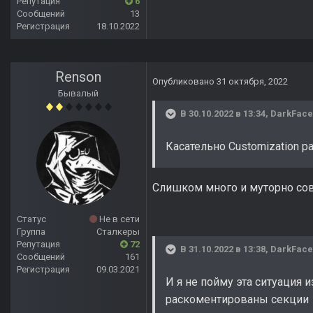
Репутация
6
Сообщений
13
Регистрация
18.10.2022
Renson
Опубликовано
31 октября, 2022
Бывалый
В 30.10.2022 в 13:34,
DarkFace
Касательно Customization p
Слишком много и муторно сов
Статус
Не в сети
Группа
Сталкеры
Репутация
72
В 31.10.2022 в 13:38,
DarkFace
Сообщений
161
Регистрация
09.03.2021
И я не пойму эта ситуация 
раскоментированы секции