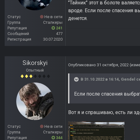
"Тайник" этот в болоте валяетс
вроде. Если после спасения в
Статус
Не в сети
денется.
Группа
Сталкеры
Репутация
241
Сообщений
477
Регистрация
30.07.2020
Sikorskyi
Опубликовано
31 октября, 2022
(изм
Опытный
В 31.10.2022 в 16:14,
Gendel
ск
Если после спасения выбра
Вот я и спрашиваю, есть ли зд
Статус
Не в сети
Группа
Сталкеры
Репутация
344