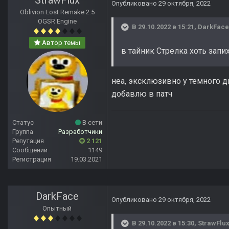
StrawFlux
Опубликовано
29 октября, 2022
Oblivion Lost Remake 2.5
OGSR Engine
В 29.10.2022 в 15:21,
DarkFace
Автор темы
в тайник Стрелка хоть запи
неа, эксклюзивно у темного д
добавлю в патч
Статус
В сети
Группа
Разработчики
Репутация
2 121
Сообщений
1149
Регистрация
19.03.2021
DarkFace
Опубликовано
29 октября, 2022
Опытный
В 29.10.2022 в 15:30,
StrawFlu