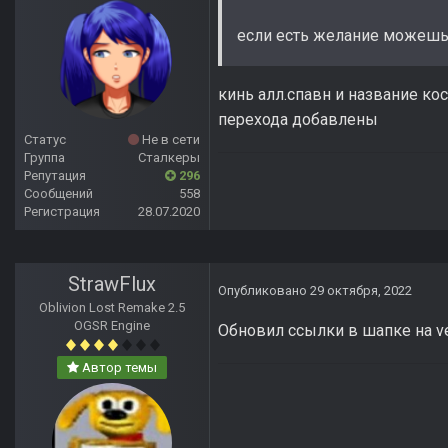
если есть желание можешь 
кинь алл.спавн и название кос
перехода добавлены
Статус
Не в сети
Группа
Сталкеры
Репутация
296
Сообщений
558
Регистрация
28.07.2020
StrawFlux
Опубликовано
29 октября, 2022
Oblivion Lost Remake 2.5
OGSR Engine
Обновил ссылки в шапке на ver
Автор темы