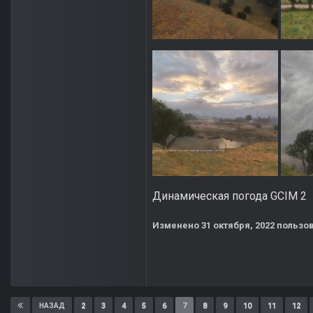
Динамическая погода GCIM 2
Изменено
31 октября, 2022
пользов
2
3
4
5
6
7
8
9
10
11
12
НАЗАД