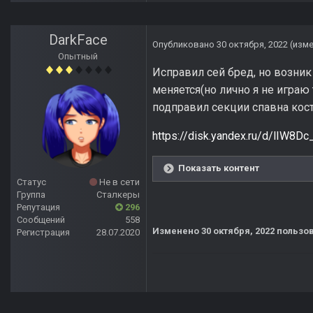
DarkFace
Опубликовано
30 октября, 2022
(изм
Опытный
Исправил сей бред, но возник 
меняется(но лично я не играю 
подправил секции спавна кос
https://disk.yandex.ru/d/lIW8D
Показать контент
Статус
Не в сети
Группа
Сталкеры
Репутация
296
Сообщений
558
Изменено
30 октября, 2022
пользов
Регистрация
28.07.2020