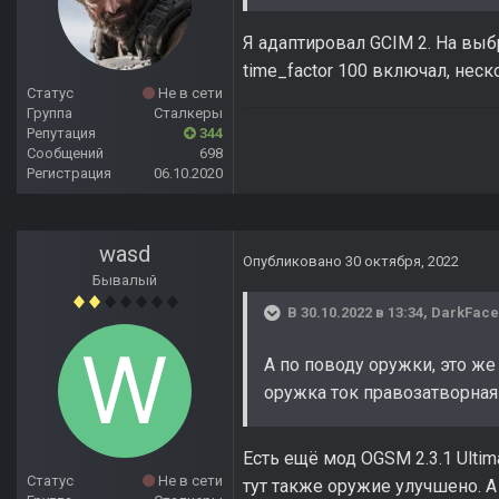
Я адаптировал GCIM 2. На выб
time_factor 100 включал, не
Статус
Не в сети
Группа
Сталкеры
Репутация
344
Сообщений
698
Регистрация
06.10.2020
wasd
Опубликовано
30 октября, 2022
Бывалый
В 30.10.2022 в 13:34,
DarkFace
А по поводу оружки, это же
оружка ток правозатворная
Есть ещё мод OGSM 2.3.1 Ultim
Статус
Не в сети
тут также оружие улучшено. 