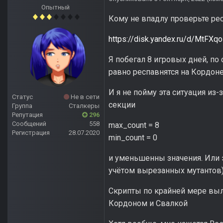
Опытный
Кому не впадлу проверьте ре
https://disk.yandex.ru/d/MtFXq
Я побегал 8 игровых дней, по
равно респавнятся на Кордоне
И я не пойму эта ситуация из
Статус
Не в сети
секции
Группа
Сталкеры
Репутация
296
Сообщений
558
max_count = 8
Регистрация
28.07.2020
min_count = 0
и уменьшенны значения. Или э
учётом вырезанных мутантов)
Скрипты по крайней мере выл
Кордоном и Свалкой