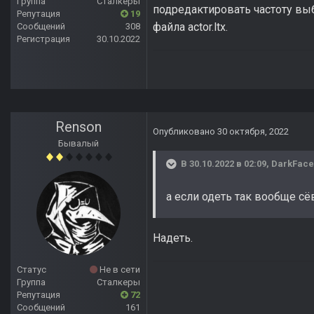
Группа
Сталкеры
подредактировать частоту выб
Репутация
19
файла actor.ltx.
Сообщений
308
Регистрация
30.10.2022
Renson
Опубликовано
30 октября, 2022
Бывалый
В 30.10.2022 в 02:09,
DarkFace
а если одеть так вообще сё
Надеть.
Статус
Не в сети
Группа
Сталкеры
Репутация
72
Сообщений
161