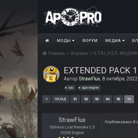
МОДЫ
ФОРУМ
МЕДИА
Б
Главная
Форумы
S.T.A.L.K.E.R. МО
EXTENDED PACK 1
Автор
StrawFlux
,
8 октября, 2022
soc
ogsr engine
91
92
93
94
95
96
НАЗАД
StrawFlux
Опубликовано
8 
Oblivion Lost Remake 2.5
OGSR Engine