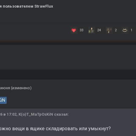
я
пользователем StrawFlux
33
24
2
1
 июня
(изменено)
KiN
6 в 17:02,
K(o)T_MaTpOsKiN
сказал:
ожно вещи в ящике складировать или умыкнут?