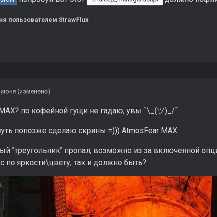
ня
пользователем StrawFlux
 июня
(изменено)
MAX? по кофейной гущи не гадаю, увы ¯\_(ツ)_/¯
уть попозже сделаю скрины =))) AtmosFear MAX.
ый "треугольник" пропал, возможно из за включенной опции
с по яркости\цвету, так и должно быть?