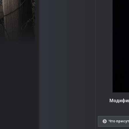
Модифик
Что присут