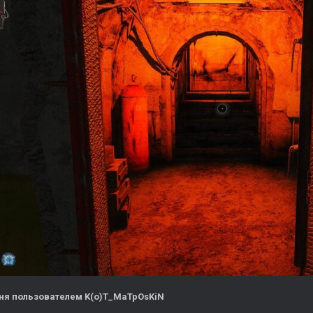
ня
пользователем K(o)T_MaTpOsKiN