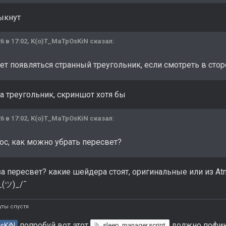
ыкнут
6 в 17:02,
K(o)T_MaTpOsKiN
сказал:
ет появляться странный треугольник, если смотреть в сто
за треугольник, скриншот хотя бы
6 в 17:02,
K(o)T_MaTpOsKiN
сказал:
ос, как можно убрать пересвет?
за пересвет? какие шейдера стоят, оригинальные или из A
_(ツ)_/¯
ты спустя
попробуй вот этот
должно пофик
sKiN
sleep_manager.script