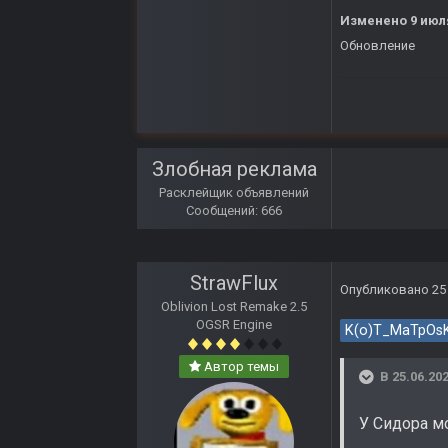
Изменено
9 июл
Обновление
Злобная реклама
Расклейщик объявлений
Сообщений: 666
StrawFlux
Опубликовано
25
Oblivion Lost Remake 2.5
OGSR Engine
K(o)T_MaTpOs
Автор темы
В 25.06.202
У Сидора м