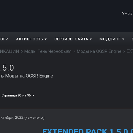
Уже з
ЛОГИ
АКТИВНОСТЬ
СЕРВИСЫ САЙТА
МОДДИНГ
EX
ДИФИКАЦИИ
Моды Тень Чернобыля
Моды на OGSR Engine
.5.0
в
Моды на OGSR Engine
Страница 96 из 96
октября, 2022
(изменено)
EXTENDED PACK 1.5.0