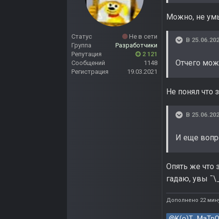
Можно, не ум
Статус
Не в сети
В 25.06.202
Группа
Разработчики
Репутация
2 121
Отчего мож
Сообщений
1148
Регистрация
19.03.2021
Не понял что 
В 25.06.202
И еще вопр
Опять же что 
гадаю, увы ¯\
Дополнено 22 мину
@K(o)T_MaTpO