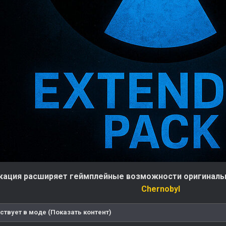
ация расширяет геймплейные возможности оригиналь
Chernobyl
ствует в моде (Показать контент)