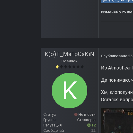
Изменено
25 ию
K(o)T_MaTpOsKiN
Опубликовано
25
Новичок
Из AtmosFear 
Да понимаю, ч
Хм, злополучн
Остался вопро
Статус
Не в сети
Группа
Сталкеры
Репутация
12
Сообщений
22