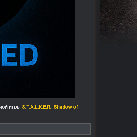
ной игры
S.T.A.L.K.E.R.: Shadow of