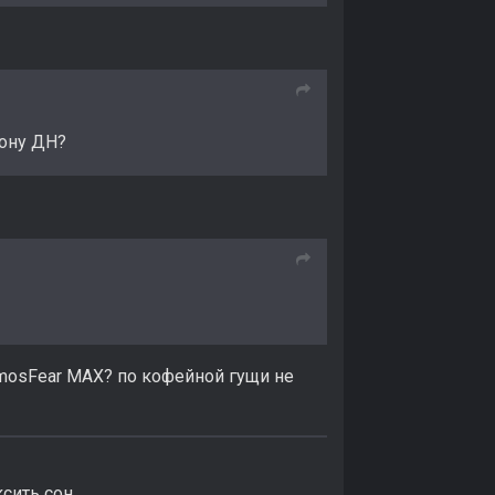
рону ДН?
tmosFear MAX? по кофейной гущи не
сить сон