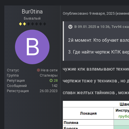
Bur0tina
Опубликовано
9 января, 2025
(измен
Бывалый
В 09.01.2025 в 10:36,
Tvv94
ска
2й момент. Кто обучает вз
3. Где найти чертеж КПК вер
чужие кпк взламывают техник
Статус
Не в сети
Группа
Сталкеры
чертежи тоже у техников , но
Репутация
28
Сообщений
142
Регистрация
26.03.2023
спавн желтых тайников , мож