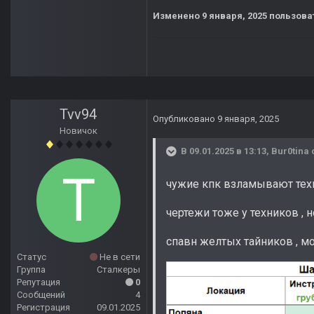
Изменено
9 января, 2025
пользоват
Tvv94
Опубликовано
9 января, 2025
Новичок
В 09.01.2025 в 13:13,
Bur0tina
чужие кпк взламывают техн
чертежи тоже у техников ,
спавн желтых тайников , м
Статус
Не в сети
Группа
Сталкеры
Репутация
0
Сообщений
4
Регистрация
09.01.2025