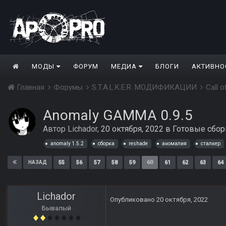
МОДЫ
ФОРУМ
МЕДИА
БЛОГИ
АКТИВНО
Главная
Форумы
S.T.A.L.K.E.R. МОДИФИКАЦИИ
Call 
Anomaly GAMMA 0.9.5
Автор
Lichador
,
20 октября, 2022
в
Готовые сбор
anomaly 1.5.2
сборка
reshade
аномалия
сталкер
55
56
57
58
59
60
61
62
63
64
НАЗАД
Lichador
Опубликовано
20 октября, 2022
Бывалый