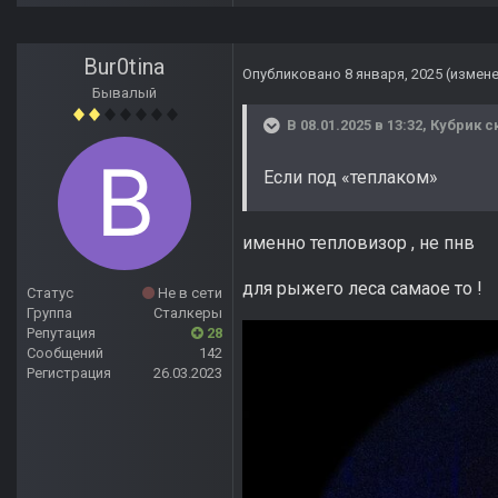
Bur0tina
Опубликовано
8 января, 2025
(измен
Бывалый
В 08.01.2025 в 13:32,
Кубрик
ск
Если под «теплаком»
именно тепловизор , не пнв
для рыжего леса самаое то !
Статус
Не в сети
Группа
Сталкеры
Репутация
28
Сообщений
142
Регистрация
26.03.2023