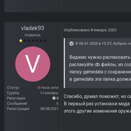
vladek93
Опубликовано
8 января, 2025
Новичок
В 08.01.2025 в 15:57,
Кубрик
ск
Видимо нужно распаковать р
распакуйте db файлы, из со
папку gamedata с сохранение
в gamedata эта папка должна
Статус
Не в сети
Группа
Сталкеры
Спасибо, думал поможет, но с
Репутация
0
В первый раз установки мода 
Сообщений
6
Регистрация
08.08.2021
этого другие изменения оруж