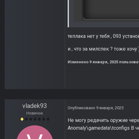
теплака нет у тебя , 093 устан
и , что за милспек ? тоже хочу 
Изменено
9 января, 2025
пользоват
vladek93
Опубликовано
9 января, 2025
Новичок
Не могу редачить оружие через
Anomaly\gamedata\tconfigs В