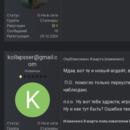
Статус
Не в сети
Группа
Сталкеры
Репутация
5
Сообщений
10
Регистрация
29.12.2020
kollapsser@gmail.c
Опубликовано
8 марта
(изменено)
om
Мдаа, вот те и новый апдейт, 
Новичок
П.О.: помогло только переуст
наблюдаю.
п.о.о: Ну вот тебе здрасти, и
Ну и как тут быть? Ошибка так
Изменено
8 марта
пользователем 
Статус
Не в сети
Группа
Сталкеры