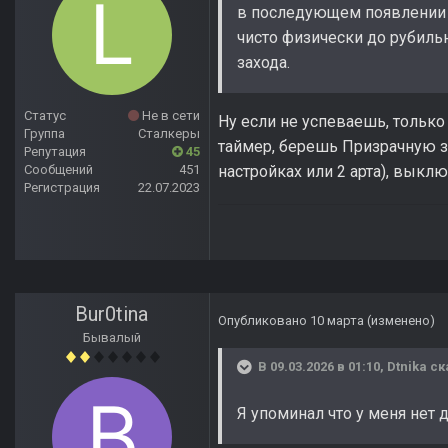
в последующем появлении 
чисто физически до рубильн
захода.
Статус
Не в сети
Ну если не успеваешь, только
Группа
Сталкеры
таймер, берешь Призрачную зв
Репутация
45
Сообщений
451
настройках или 2 арта), выкл
Регистрация
22.07.2023
Bur0tina
Опубликовано
10 марта
(изменено)
Бывалый
В 09.03.2026 в 01:10,
Dtnika
ск
Я упоминал что у меня нет 