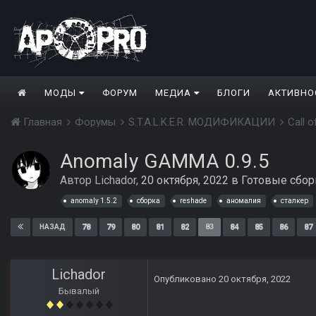
МОДЫ
ФОРУМ
МЕДИА
БЛОГИ
АКТИВНО
Главная
Форумы
S.T.A.L.K.E.R. МОДИФИКАЦИИ
Call 
Anomaly GAMMA 0.9.5
Автор
Lichador
,
20 октября, 2022
в
Готовые сбор
anomaly 1.5.2
сборка
reshade
аномалия
сталкер
78
79
80
81
82
83
84
85
86
87
НАЗАД
Lichador
Опубликовано
20 октября, 2022
Бывалый