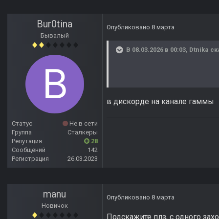
Bur0tina
Опубликовано
8 марта
Бывалый
В 08.03.2026 в 00:03,
Dtnika
ск
в дискорде на канале гаммы
Статус
Не в сети
Группа
Сталкеры
Репутация
28
Сообщений
142
Регистрация
26.03.2023
manu
Опубликовано
8 марта
Новичок
Подскажите плз, с одного зах