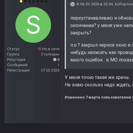
В 06.03.2026 в 20:04,
kollapss
переустанавливаю и обновл
окончании? у меня уже напи
закрыть?
п.о.? закрыл черное окно и
Статус
Не в сети
нибудь написать как прово
Группа
Сталкеры
много ошибок . в MO показыв
Репутация
0
Сообщений
1
Регистрация
07.03.2026
У меня точно такая же хрень.
Не знаю сколько надо ждать,
Изменено
7 марта
пользователем 