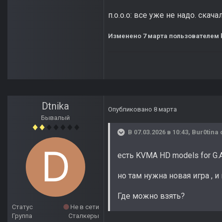
п.о.о.о: все уже не надо. ска
Изменено
7 марта
пользователем 
Dtnika
Опубликовано
8 марта
Бывалый
В 07.03.2026 в 10:43,
Bur0tina
есть KVMA HD models for G.
но там нужна новая игра , 
Где можно взять?
Статус
Не в сети
Группа
Сталкеры