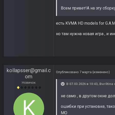
Всем привет!А на эту сборк
есть KVMA HD models for G.A.
но там нужна новая игра , и 
kollapsser@gmail.c
Опубликовано
7 марта
(изменено)
om
Новичок
В 07.03.2026 в 10:43,
Bur0tina
не само , в другом окне до
ошибки при установке, тако
МО