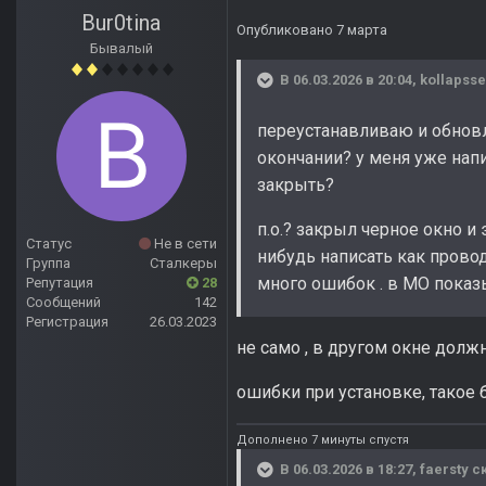
Bur0tina
Опубликовано
7 марта
Бывалый
В 06.03.2026 в 20:04,
kollapss
переустанавливаю и обновл
окончании? у меня уже напи
закрыть?
п.о.? закрыл черное окно и
Статус
Не в сети
нибудь написать как прово
Группа
Сталкеры
много ошибок . в MO показыв
Репутация
28
Сообщений
142
Регистрация
26.03.2023
не само , в другом окне долж
ошибки при установке, такое б
Дополнено 7 минуты спустя
В 06.03.2026 в 18:27,
faersty
ск