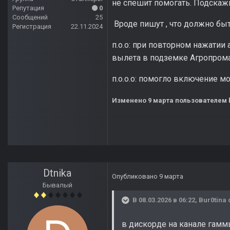
не спешит помогать. Подскажи
Репутация
0
Сообщений
25
Вроде пишут , что должно быт
Регистрация
22.11.2024
п.о.о: при повторном нажатии 
вылета в подземке Агропром
п.о.о.о: помогло включение мод
Изменено
9 марта
пользователем 
Dtnika
Опубликовано
9 марта
Бывалый
В 08.03.2026 в 06:22,
Bur0tina
в дискорде на канале гам