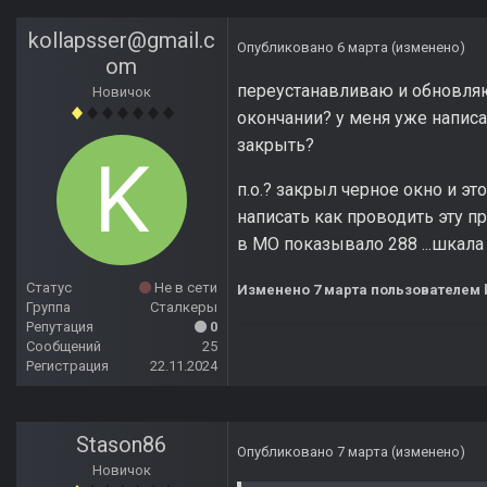
kollapsser@gmail.c
Опубликовано
6 марта
(изменено)
om
переустанавливаю и обновляю
Новичок
окончании? у меня уже написа
закрыть?
п.о.? закрыл черное окно и э
написать как проводить эту п
в MO показывало 288 ...шкала 
Статус
Не в сети
Изменено
7 марта
пользователем 
Группа
Сталкеры
Репутация
0
Сообщений
25
Регистрация
22.11.2024
Stason86
Опубликовано
7 марта
(изменено)
Новичок