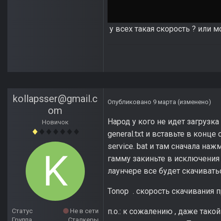
у всех такая скорость ? или 
kollapsser@gmail.c
Опубликовано
9 марта
(изменено)
om
Народ у кого не идет загрузка 
Новичок
general.txt и вставьте в конц
service. bat и там сначала на
гамму закиньте в исключения 
лаунчере все будет скачиватьс
Tonop . скорость скачивания 
п.о.: к сожалению , даже тако
Статус
Не в сети
Группа
Сталкеры