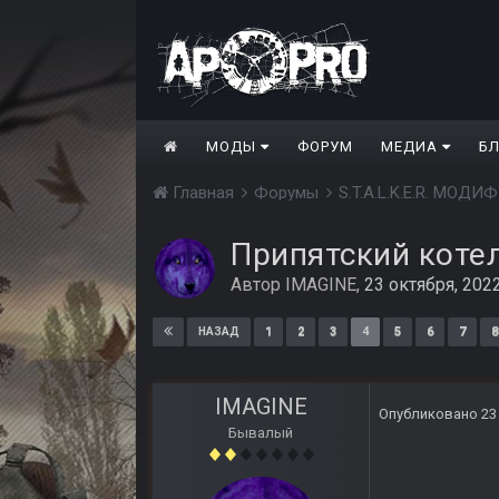
МОДЫ
ФОРУМ
МЕДИА
Б
Главная
Форумы
S.T.A.L.K.E.R. МО
Припятский коте
Автор
IMAGINE
,
23 октября, 202
1
2
3
4
5
6
7
8
НАЗАД
IMAGINE
Опубликовано
23
Бывалый