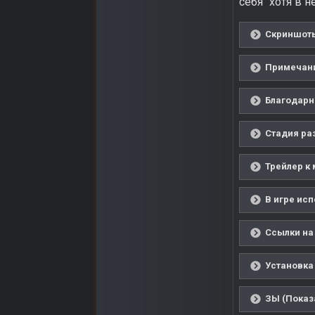
себя" хотя в 
Скриншоты
Примечани
Благодарн
Стадия ра
Трейлер к 
В игре ис
Ссылки на
Установка
ЗЫ (Показ