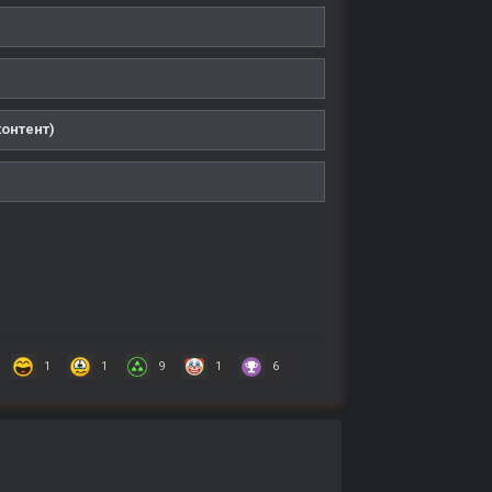
онтент)
1
1
9
1
6