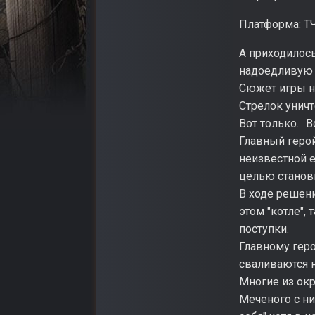
Платформа: ТЧ
А приходилось
надоедливую с
Сюжет игры н
Стрелок уничт
Вот только... В
Главный геро
неизвестной е
целью станови
В ходе решен
этом "котле",
поступки.
Главному гер
сваливаются н
Многие из окр
Меченого с ни