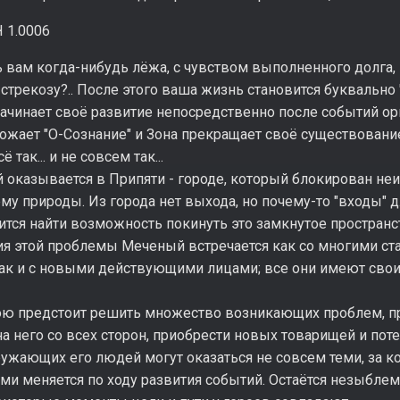
 1.0006
 вам когда-нибудь лёжа, с чувством выполненного долга, 
трекозу?.. После этого ваша жизнь становится буквально "с 
ачинает своё развитие непосредственно после событий ор
ожает "О-Сознание" и Зона прекращает своё существовани
сё так... и не совсем так...
й оказывается в Припяти - городе, который блокирован н
му природы. Из города нет выхода, но почему-то "входы" 
тся найти возможность покинуть это замкнутое пространс
ия этой проблемы Меченый встречается как со многими с
 так и с новыми действующими лицами; все они имеют сво
ою предстоит решить множество возникающих проблем, пр
а него со всех сторон, приобрести новых товарищей и пот
ужающих его людей могут оказаться не совсем теми, за к
ми меняется по ходу развития событий. Остаётся незыбле