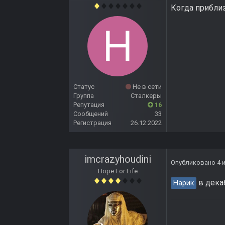
Когда прибли
Статус
Не в сети
Группа
Сталкеры
Репутация
16
Сообщений
33
Регистрация
26.12.2022
imcrazyhoudini
Опубликовано
4 
Hope For Life
в дека
Нарик