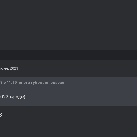
июня, 2023
3 в 11:19,
imcrazyhoudini
сказал:
2022 вроде)
3