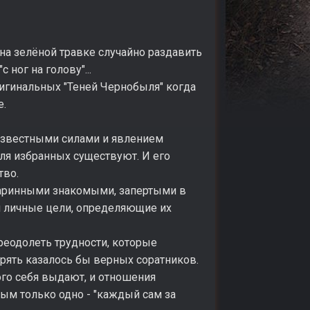
на зелёной травке случайно раздавить
ног на голову"...
игинальных "Теней Чернобыля" когда
е.
еизвестными силами и явлением
для избранных существуют. И его
тво.
таринными знакомыми, запертыми в
и личные цели, определяющие их
еодолеть трудности, которые
ерять казалось бы верных соратников.
ого себя выдают, и отношения
мым только одно - "каждый сам за