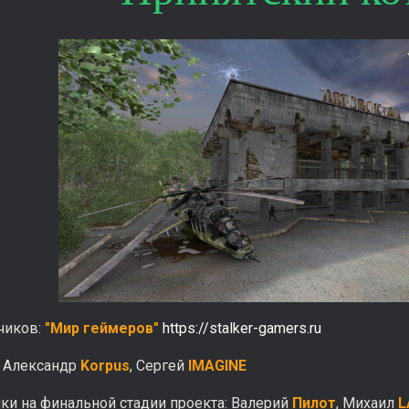
чиков:
"Мир геймеров"
https://stalker-gamers.ru
: Александр
Korpus
, Сергей
IMAGINE
ки на финальной стадии проекта: Валерий
Пилот
, Михаил
L