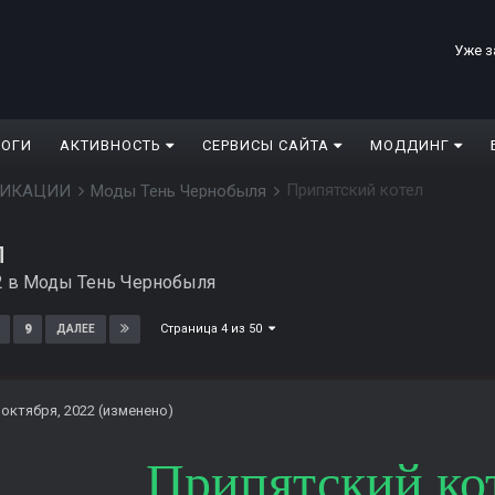
Уже з
ЛОГИ
АКТИВНОСТЬ
СЕРВИСЫ САЙТА
МОДДИНГ
Припятский котел
ДИФИКАЦИИ
Моды Тень Чернобыля
л
2
в
Моды Тень Чернобыля
Страница 4 из 50
9
ДАЛЕЕ
 октября, 2022
(изменено)
Припятский ко