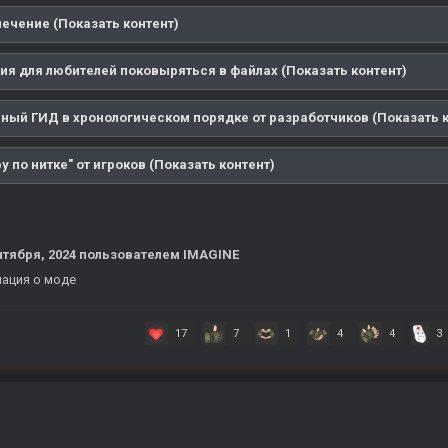
лечение (Показать контент)
я для любителей поковыряться в файлах (Показать контент)
ный ГИД в хронологическом порядке от разработчиков (Показать к
у по нитке" от игроков (Показать контент)
нтября, 2024
пользователем IMAGINE
ация о моде
17
7
1
4
4
3