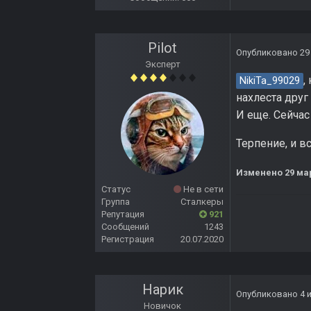
Pilot
Опубликовано
29
Эксперт
,
NikiTa_99029
нахлеста друг
И еще. Сейчас
Терпение, и вс
Изменено
29 ма
Статус
Не в сети
Группа
Сталкеры
Репутация
921
Сообщений
1243
Регистрация
20.07.2020
Нарик
Опубликовано
4 
Новичок