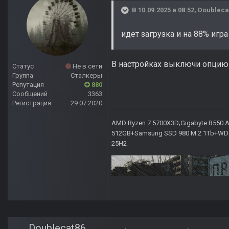
В 10.09.2025 в 08:52,
Doubleca
идет загрузка и на 88% игра
В настройках выключи опцию
Статус
Не в сети
Группа
Сталкеры
Репутация
880
Сообщений
3363
Регистрация
29.07.2020
AMD Ryzen 7 5700X3D;Gigabyte B550 AO
512GB+Samsung SSD 980 M.2 1Tb+WD Ca
25H2
Doublecat86