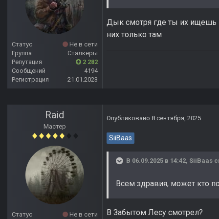
Дык смотря где ты их ищешь - 
них только там
Статус
Не в сети
Группа
Сталкеры
Репутация
2 282
Сообщений
4194
Регистрация
21.01.2023
Raid
Опубликовано
8 сентября, 2025
Мастер
SiiBaas
В 06.09.2025 в 14:42,
SiiBaas
с
Всем здравия, может кто по
В Забытом Лесу смотрел?
Статус
Не в сети