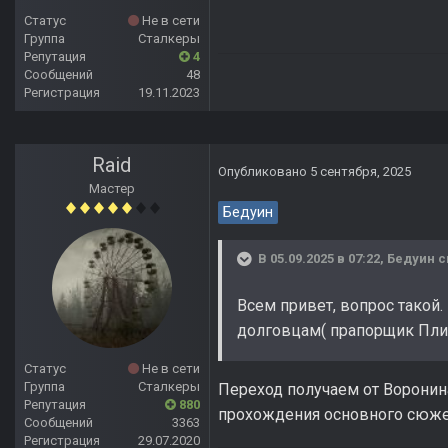
Статус
Не в сети
Группа
Сталкеры
Репутация
4
Сообщений
48
Регистрация
19.11.2023
Raid
Опубликовано
5 сентября, 2025
Мастер
Бедуин
В 05.09.2025 в 07:22,
Бедуин
с
Всем привет, вопрос такой.
долговцам( прапорщик Пли
Статус
Не в сети
Группа
Сталкеры
Переход получаем от Воронина
Репутация
880
прохождения основного сюже
Сообщений
3363
Регистрация
29.07.2020