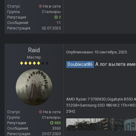
Статус
Не в сети
Группа
Сталкеры
Репутация
2
Сообщений
11
Регистрация
02.07.2025
Raid
Опубликовано
10 сентября, 2025
Мастер
А лог вылета име
Doublecat86
AMD Ryzen 7 5700X3D;Gigabyte B550 AO
512GB+Samsung SSD 980 M.2 1Tb+WD Ca
25H2
Статус
Не в сети
Группа
Сталкеры
Репутация
880
Сообщений
3363
Регистрация
29.07.2020