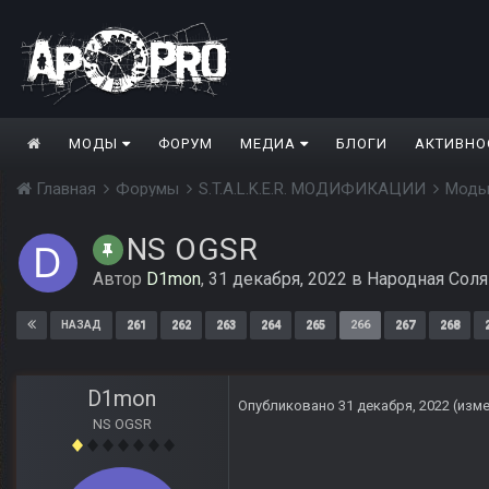
МОДЫ
ФОРУМ
МЕДИА
БЛОГИ
АКТИВНО
Главная
Форумы
S.T.A.L.K.E.R. МОДИФИКАЦИИ
Моды
NS OGSR
Автор
D1mon
,
31 декабря, 2022
в
Народная Соля
261
262
263
264
265
266
267
268
НАЗАД
D1mon
Опубликовано
31 декабря, 2022
(изм
NS OGSR