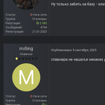
Ну только забить на базу - ил
Статус
Не в сети
Группа
Сталкеры
Репутация
2 282
Сообщений
4194
Регистрация
21.01.2023
milling
Опубликовано
9 сентября, 2025
Новичок
спавнера не нашел,и никаких д
Статус
Не в сети
Группа
Сталкеры
Репутация
1