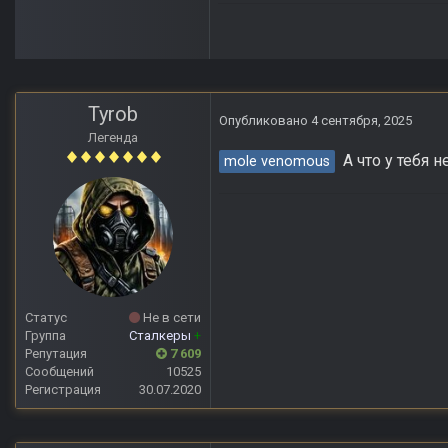
Tyrob
Опубликовано
4 сентября, 2025
Легенда
А что у тебя не
mole venomous
Статус
Не в сети
Группа
Сталкеры
+
Репутация
7 609
Сообщений
10525
Регистрация
30.07.2020