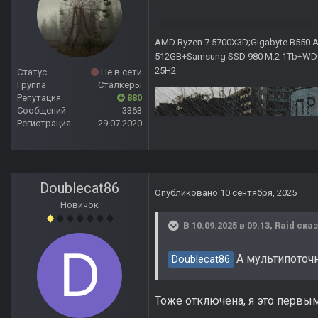
AMD Ryzen 7 5700X3D;Gigabyte B550 AO
512GB+Samsung SSD 980 M.2 1Tb+WD Ca
25H2
Статус
Не в сети
Группа
Сталкеры
Репутация
880
Сообщений
3363
Регистрация
29.07.2020
Doublecat86
Опубликовано
10 сентября, 2025
Новичок
В 10.09.2025 в 09:13,
Raid
сказ
А мультипоточн
Doublecat86
Тоже отключена, я это первы